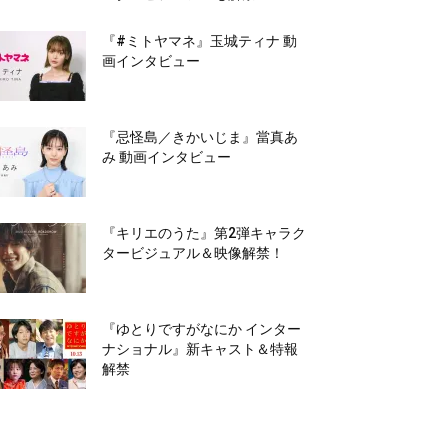
『#ミトヤマネ』玉城ティナ 動
画インタビュー
『忌怪島／きかいじま』當真あ
み 動画インタビュー
『キリエのうた』第2弾キャラク
タービジュアル＆映像解禁！
『ゆとりですがなにか インター
ナショナル』新キャスト＆特報
解禁