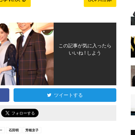
この記事が気に入ったら
いいね ! しよう
ツイートする
で
一
石田明
芳根京子