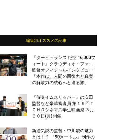
編集部オススメの記事
『タービュランス 絶空 16,000フ
ィート』クラウディオ・ファエ
監督オフィシャルインタビュー
「本作は、人間の回復力と真実
の解放力の核心へと迫る旅」
『侍タイムスリッパー』の安田
監督など豪華審査員 第１９回Ｔ
ＯＨＯシネマズ学生映画祭 ３月
３０日(月)開催
新進気鋭の監督・中川駿の魅力
とは！？ 『90メートル』制作の