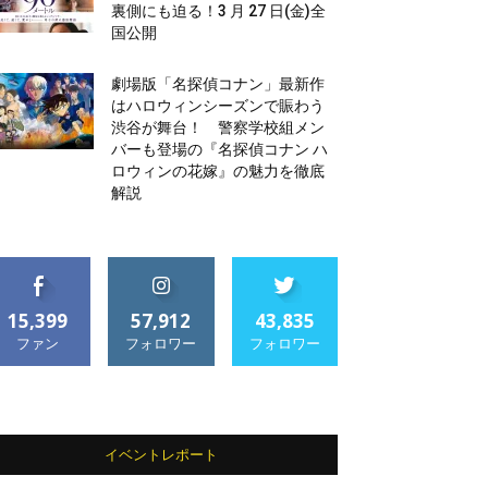
裏側にも迫る！3 月 27 日(金)全
国公開
劇場版「名探偵コナン」最新作
はハロウィンシーズンで賑わう
渋谷が舞台！ 警察学校組メン
バーも登場の『名探偵コナン ハ
ロウィンの花嫁』の魅力を徹底
解説
15,399
57,912
43,835
ファン
フォロワー
フォロワー
イベントレポート