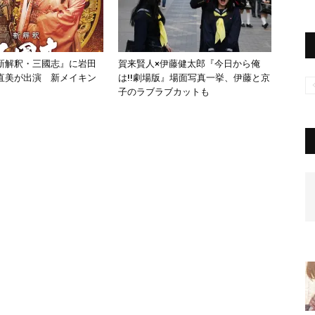
新解釈・三國志』に岩田
賀来賢人×伊藤健太郎『今日から俺
直美が出演 新メイキン
は!!劇場版』場面写真一挙、伊藤と京
子のラブラブカットも