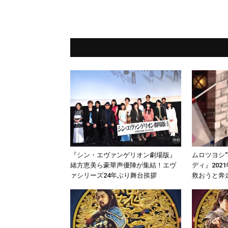
『シン・エヴァンゲリオン劇場版』
ムロツヨシ
緒方恵美ら豪華声優陣が集結！エヴ
ディ』202
ァシリーズ24年ぶり舞台挨拶
救おうと奔