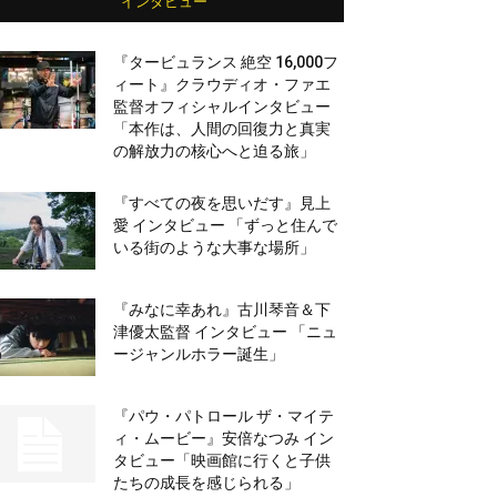
インタビュー
『タービュランス 絶空 16,000フ
ィート』クラウディオ・ファエ
監督オフィシャルインタビュー
「本作は、人間の回復力と真実
の解放力の核心へと迫る旅」
『すべての夜を思いだす』見上
愛 インタビュー 「ずっと住んで
いる街のような大事な場所」
『みなに幸あれ』古川琴音＆下
津優太監督 インタビュー 「ニュ
ージャンルホラー誕生」
『パウ・パトロール ザ・マイテ
ィ・ムービー』安倍なつみ イン
タビュー「映画館に行くと子供
たちの成長を感じられる」