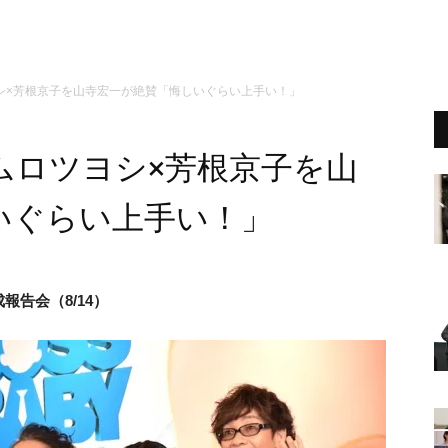
シ×芳根京子を山寺宏一が絶賛「悔しいぐらい上手い！」
ムロツヨシ×芳根京子を山
いぐらい上手い！」
報告会（8/14）