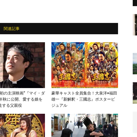
関連記事
“初の主演映画”『マイ・ダ
豪華キャスト全員集合！大泉洋×福田
1年秋に公開、愛する娘を
雄一『新解釈・三國志』ポスタービ
走する父親役
ジュアル