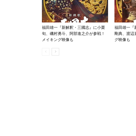
福田雄一『新解釈・三國志』に小栗
福田雄一『
旬、磯村勇斗、阿部進之介が参戦！
剛典、渡辺
メイキング映像も
グ映像も