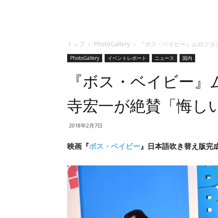
トップ
PhotoGallery
『ボス・ベイビー』ムロツヨ
PhotoGallery
イベントレポート
ニュース
国内
『ボス・ベイビー』
寺宏一が絶賛「悔し
2018年2月7日
映画『
ボス・ベイビー
』日本語吹き替え版完成