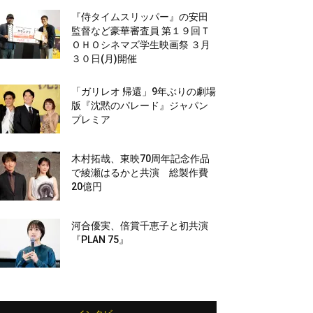
『侍タイムスリッパー』の安田
監督など豪華審査員 第１９回Ｔ
ＯＨＯシネマズ学生映画祭 ３月
３０日(月)開催
「ガリレオ 帰還」9年ぶりの劇場
版『沈黙のパレード』ジャパン
プレミア
木村拓哉、東映70周年記念作品
で綾瀬はるかと共演 総製作費
20億円
河合優実、倍賞千恵子と初共演
『PLAN 75』