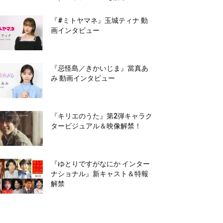
『#ミトヤマネ』玉城ティナ 動
画インタビュー
『忌怪島／きかいじま』當真あ
み 動画インタビュー
『キリエのうた』第2弾キャラク
タービジュアル＆映像解禁！
『ゆとりですがなにか インター
ナショナル』新キャスト＆特報
解禁