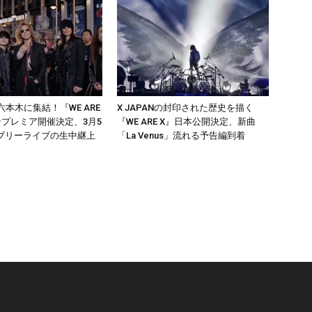
が六本木に集結！『WE ARE
X JAPANの封印された歴史を描く
ンプレミア開催決定、3月5
『WE ARE X』日本公開決定、新曲
ブリーライブの生中継上
「La Venus」流れる予告編到着