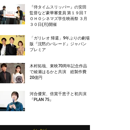
『侍タイムスリッパー』の安田
監督など豪華審査員 第１９回Ｔ
ＯＨＯシネマズ学生映画祭 ３月
３０日(月)開催
「ガリレオ 帰還」9年ぶりの劇場
版『沈黙のパレード』ジャパン
プレミア
木村拓哉、東映70周年記念作品
で綾瀬はるかと共演 総製作費
20億円
河合優実、倍賞千恵子と初共演
『PLAN 75』