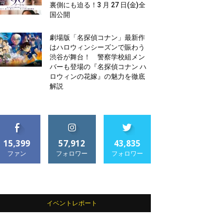
裏側にも迫る！3 月 27 日(金)全
国公開
劇場版「名探偵コナン」最新作
はハロウィンシーズンで賑わう
渋谷が舞台！ 警察学校組メン
バーも登場の『名探偵コナン ハ
ロウィンの花嫁』の魅力を徹底
解説
15,399
57,912
43,835
ファン
フォロワー
フォロワー
イベントレポート