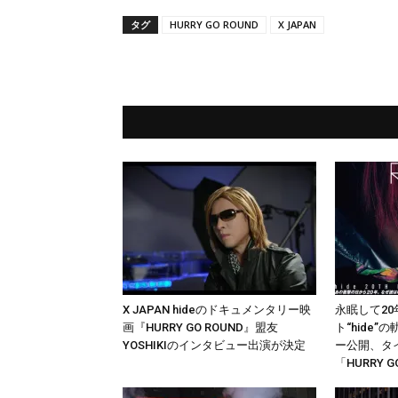
タグ
HURRY GO ROUND
X JAPAN
X JAPAN hideのドキュメンタリー映
永眠して20年
画『HURRY GO ROUND』盟友
ト“hide
YOSHIKIのインタビュー出演が決定
ー公開、タ
「HURRY G