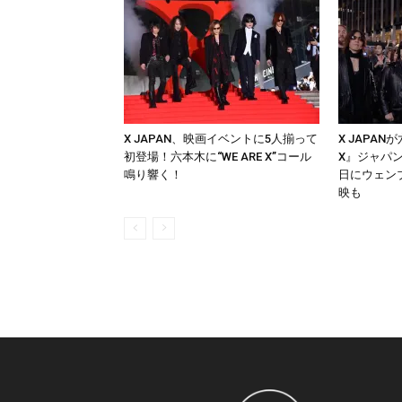
X JAPAN、映画イベントに5人揃って
X JAPAN
初登場！六本木に“WE ARE X”コール
X』ジャパ
鳴り響く！
日にウェン
映も