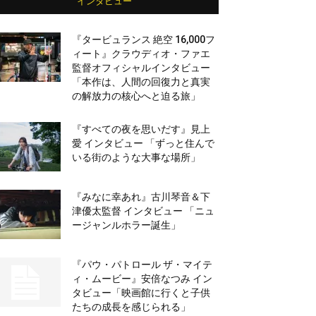
インタビュー
『タービュランス 絶空 16,000フ
ィート』クラウディオ・ファエ
監督オフィシャルインタビュー
「本作は、人間の回復力と真実
の解放力の核心へと迫る旅」
『すべての夜を思いだす』見上
愛 インタビュー 「ずっと住んで
いる街のような大事な場所」
『みなに幸あれ』古川琴音＆下
津優太監督 インタビュー 「ニュ
ージャンルホラー誕生」
『パウ・パトロール ザ・マイテ
ィ・ムービー』安倍なつみ イン
タビュー「映画館に行くと子供
たちの成長を感じられる」