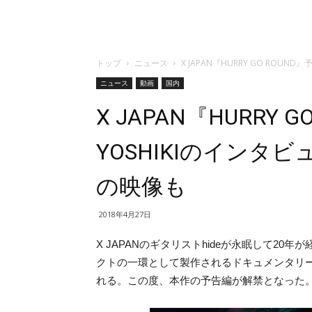
トップ
ニュース
X JAPAN『HURRY GO ROU
ニュース
動画
国内
X JAPAN『HURRY
YOSHIKIのインタビ
の映像も
2018年4月27日
X JAPANのギタリストhideが永眠して20年が経つ201
クトの一環として製作されるドキュメンタリ
れる。この度、本作の予告編が解禁となった