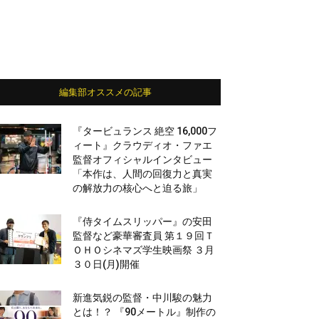
編集部オススメの記事
『タービュランス 絶空 16,000フ
ィート』クラウディオ・ファエ
監督オフィシャルインタビュー
「本作は、人間の回復力と真実
の解放力の核心へと迫る旅」
『侍タイムスリッパー』の安田
監督など豪華審査員 第１９回Ｔ
ＯＨＯシネマズ学生映画祭 ３月
３０日(月)開催
新進気鋭の監督・中川駿の魅力
とは！？ 『90メートル』制作の