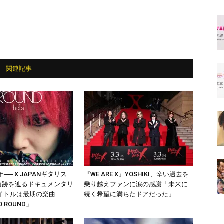
関連記事
── X JAPANギタリス
『WE ARE X』YOSHIKI、辛い過去を
”の軌跡を辿るドキュメンタリ
乗り越えファンに涙の感謝「未来に
イトルは最期の楽曲
続く希望に満ちたドアだった」
O ROUND」