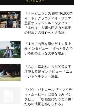
インタビュー
『タービュランス 絶空 16,000フ
ィート』クラウディオ・ファエ
監督オフィシャルインタビュー
「本作は、人間の回復力と真実
の解放力の核心へと迫る旅」
『すべての夜を思いだす』見上
愛 インタビュー 「ずっと住んで
いる街のような大事な場所」
『みなに幸あれ』古川琴音＆下
津優太監督 インタビュー 「ニュ
ージャンルホラー誕生」
『パウ・パトロール ザ・マイテ
ィ・ムービー』安倍なつみ イン
タビュー「映画館に行くと子供
たちの成長を感じられる」