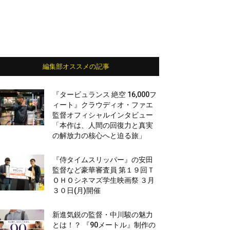
編集部オススメの記事
『タービュランス 絶空 16,000フ
ィート』クラウディオ・ファエ
監督オフィシャルインタビュー
「本作は、人間の回復力と真実
の解放力の核心へと迫る旅」
『侍タイムスリッパー』の安田
監督など豪華審査員 第１９回Ｔ
ＯＨＯシネマズ学生映画祭 ３月
３０日(月)開催
新進気鋭の監督・中川駿の魅力
とは！？ 『90メートル』制作の