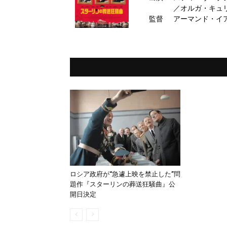
／オルガ・キュ
監督
アーマンド・イ
ロシア政府が“急遽上映を禁止した”問
題作『スターリンの葬送狂騒曲』公
開日決定