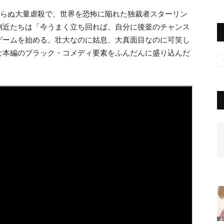
らぬ大量虐殺で、世界を恐怖に
陥れた独裁者
スターリン
側近たちは「今うまく立ち回れば、自分に後釜
の
チャンス
ゲームを始
める。壮大な
の
に姑息、大真面目な
の
に可笑し
な本編
の
ブラック・コメディ要素をふんだんに盛り込んだ