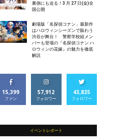
裏側にも迫る！3 月 27 日(金)全
国公開
劇場版「名探偵コナン」最新作
はハロウィンシーズンで賑わう
渋谷が舞台！ 警察学校組メン
バーも登場の『名探偵コナン ハ
ロウィンの花嫁』の魅力を徹底
解説
15,399
57,912
43,835
ファン
フォロワー
フォロワー
イベントレポート