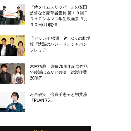
『侍タイムスリッパー』の安田
監督など豪華審査員 第１９回Ｔ
ＯＨＯシネマズ学生映画祭 ３月
３０日(月)開催
「ガリレオ 帰還」9年ぶりの劇場
版『沈黙のパレード』ジャパン
プレミア
木村拓哉、東映70周年記念作品
で綾瀬はるかと共演 総製作費
20億円
河合優実、倍賞千恵子と初共演
『PLAN 75』