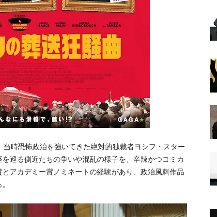
、
当時恐怖政治を強いてきた絶対的独裁者ヨシフ・
スター
座を巡る側近た
ちの争いや混乱の様子を、辛辣かつコミカ
賞とアカデミー賞ノミネートの経験があり、
政治風刺作品
る。