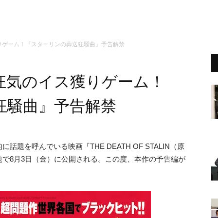
りゲーム！『スターリンの葬送狂騒曲』予告解禁
狂気のイス獲りゲーム！
狂騒曲』予告解禁
的に話題を呼んでいる映画『
THE DEATH OF STALIN（原
題で8月3日（金）に公開される。この度、本作の予告編が