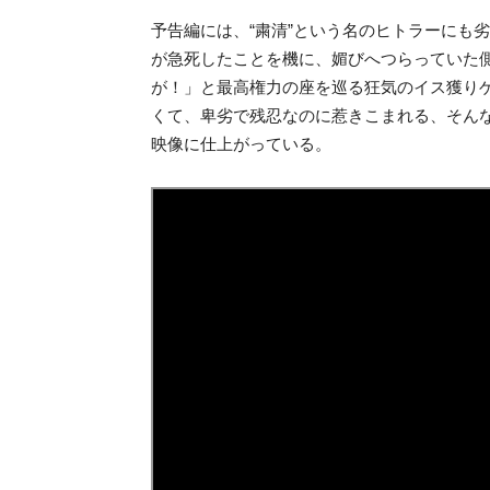
予告編には、“粛清”という名
の
ヒトラーにも劣
が急死したことを機に、媚びへつらっていた
が！」と最高権力
の
座を巡る狂気
の
イス獲り
くて、卑劣で残忍な
の
に惹
きこまれる、そん
映像に仕上がっている。