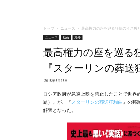
トップ
ニュース
最高権力の座を巡る狂気のイス獲
ニュース
動画
海外
最高権力の座を巡る
『スターリンの葬送
2018年6月15日
ロシア政府が急遽上映を禁止したことで世界
題）』が、『
スターリンの葬送狂騒曲
』の邦
解禁となった。