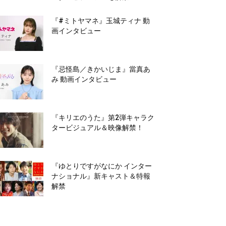
『#ミトヤマネ』玉城ティナ 動
画インタビュー
『忌怪島／きかいじま』當真あ
み 動画インタビュー
『キリエのうた』第2弾キャラク
タービジュアル＆映像解禁！
『ゆとりですがなにか インター
ナショナル』新キャスト＆特報
解禁