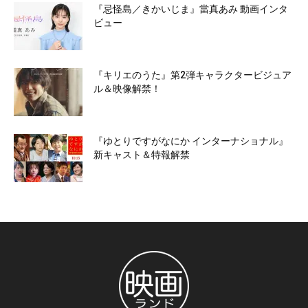
『忌怪島／きかいじま』當真あみ 動画インタ
ビュー
『キリエのうた』第2弾キャラクタービジュア
ル＆映像解禁！
『ゆとりですがなにか インターナショナル』
新キャスト＆特報解禁