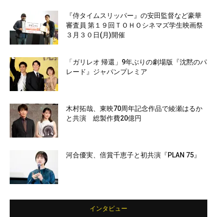
『侍タイムスリッパー』の安田監督など豪華
審査員 第１９回ＴＯＨＯシネマズ学生映画祭
３月３０日(月)開催
「ガリレオ 帰還」9年ぶりの劇場版『沈黙のパ
レード』ジャパンプレミア
木村拓哉、東映70周年記念作品で綾瀬はるか
と共演 総製作費20億円
河合優実、倍賞千恵子と初共演『PLAN 75』
インタビュー