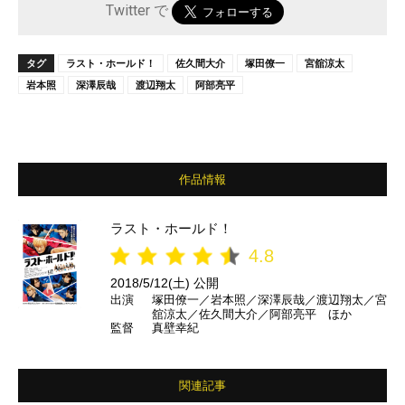
Twitter で
タグ
ラスト・ホールド！
佐久間大介
塚田僚一
宮舘涼太
岩本照
深澤辰哉
渡辺翔太
阿部亮平
作品情報
ラスト・ホールド！
4.8
2018/5/12(土) 公開
出演
塚田僚一／岩本照／深澤辰哉／渡辺翔太／宮
舘涼太／佐久間大介／阿部亮平 ほか
監督
真壁幸紀
関連記事