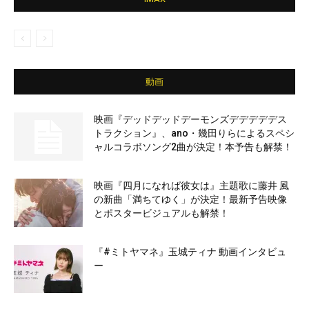
動画
映画『デッドデッドデーモンズデデデデデス
トラクション』、ano・幾田りらによるスペシ
ャルコラボソング2曲が決定！本予告も解禁！
映画『四月になれば彼女は』主題歌に藤井 風
の新曲「満ちてゆく」が決定！最新予告映像
とポスタービジュアルも解禁！
『#ミトヤマネ』玉城ティナ 動画インタビュ
ー