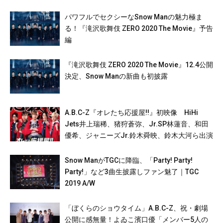
パワフルでセクシーなSnow Manの魅力極ま
る！『滝沢歌舞伎 ZERO 2020 The Movie』予告
編
『滝沢歌舞伎 ZERO 2020 The Movie』12.4公開
決定、Snow Manの新曲も初披露
A.B.C-Z『オレたち応援屋!!』初映像 HiHi
Jets井上瑞稀、猪狩蒼弥、Jr.SP林蓮音、和田
優希、ジャニーズJr.鈴木舜映、鈴木大河ら出演
Snow ManがTGCに降臨、「Party! Party!
Party!」など3曲生披露しファン魅了｜TGC
2019 A/W
「ぼくらのショウタイム」A.B.C-Z、祝・劇場
公開に感無量！よゐこ濱口優「メンバー5人の