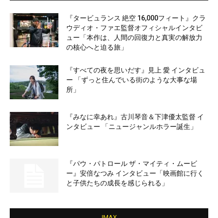
『タービュランス 絶空 16,000フィート』クラ
ウディオ・ファエ監督オフィシャルインタビ
ュー「本作は、人間の回復力と真実の解放力
の核心へと迫る旅」
『すべての夜を思いだす』見上 愛 インタビュ
ー 「ずっと住んでいる街のような大事な場
所」
『みなに幸あれ』古川琴音＆下津優太監督 イ
ンタビュー 「ニュージャンルホラー誕生」
『パウ・パトロール ザ・マイティ・ムービ
ー』安倍なつみ インタビュー「映画館に行く
と子供たちの成長を感じられる」
IMAX