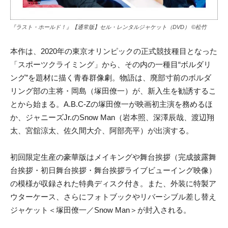
『ラスト・ホールド！』【通常版】セル・レンタルジャケット（DVD） ©松竹
本作は、2020年の東京オリンピックの正式競技種目となった
「スポーツクライミング」から、その内の一種目“ボルダリ
ング”を題材に描く青春群像劇。物語は、廃部寸前のボルダ
リング部の主将・岡島（塚田僚一）が、新入生を勧誘するこ
とから始まる。A.B.C-Zの塚田僚一が映画初主演を務めるほ
か、ジャニーズJr.のSnow Man（岩本照、深澤辰哉、渡辺翔
太、宮舘涼太、佐久間大介、阿部亮平）が出演する。
初回限定生産の豪華版はメイキングや舞台挨拶（完成披露舞
台挨拶・初日舞台挨拶・舞台挨拶ライブビューイング映像）
の模様が収録された特典ディスク付き。また、外装に特製ア
ウターケース、さらにフォトブックやリバーシブル差し替え
ジャケット＜塚田僚一／Snow Man＞が封入される。