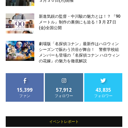
３月３０日(月)開催
新進気鋭の監督・中川駿の魅力とは！？ 『90
メートル』制作の裏側にも迫る！3 月 27 日
(金)全国公開
劇場版「名探偵コナン」最新作はハロウィン
シーズンで賑わう渋谷が舞台！ 警察学校組
メンバーも登場の『名探偵コナン ハロウィン
の花嫁』の魅力を徹底解説
15,399
57,912
43,835
ファン
フォロワー
フォロワー
イベントレポート