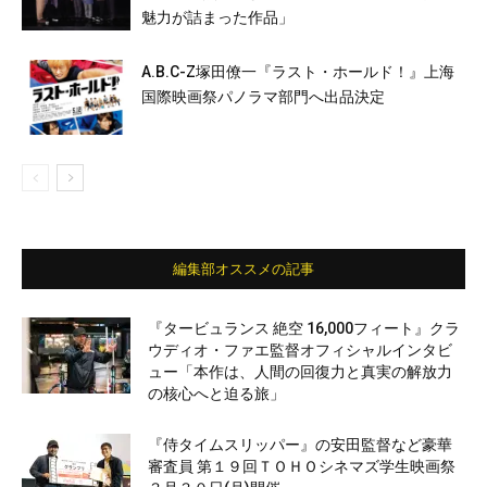
魅力が詰まった作品」
A.B.C-Z塚田僚一『ラスト・ホールド！』上海
国際映画祭パノラマ部門へ出品決定
編集部オススメの記事
『タービュランス 絶空 16,000フィート』クラ
ウディオ・ファエ監督オフィシャルインタビ
ュー「本作は、人間の回復力と真実の解放力
の核心へと迫る旅」
『侍タイムスリッパー』の安田監督など豪華
審査員 第１９回ＴＯＨＯシネマズ学生映画祭