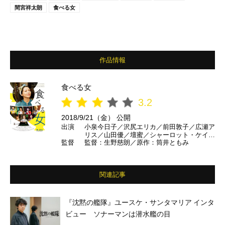
間宮祥太朗
食べる女
作品情報
食べる女
3.2
2018/9/21（金） 公開
出演
小泉今日子／沢尻エリカ／前田敦子／広瀬ア
リス／山田優／壇蜜／シャーロット・ケイ
監督
監督：生野慈朗／原作：筒井ともみ
ト・フォックス／鈴木京香／ユースケ・サン
タマリア／池内博之／勝地涼／小池徹平／笠
原秀幸／間宮祥太朗／遠藤史也／RYO(ORA
NGE RANGE)／PANTA(頭脳警察）／眞木蔵
関連記事
人 ほか
『沈黙の艦隊』ユースケ・サンタマリア インタ
ビュー ソナーマンは潜水艦の目