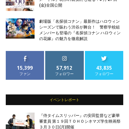
(金)全国公開
劇場版「名探偵コナン」最新作はハロウィン
シーズンで賑わう渋谷が舞台！ 警察学校組
メンバーも登場の『名探偵コナン ハロウィン
の花嫁』の魅力を徹底解説
15,399
57,912
43,835
ファン
フォロワー
フォロワー
イベントレポート
『侍タイムスリッパー』の安田監督など豪華
審査員 第１９回ＴＯＨＯシネマズ学生映画祭
３月３０日(月)開催