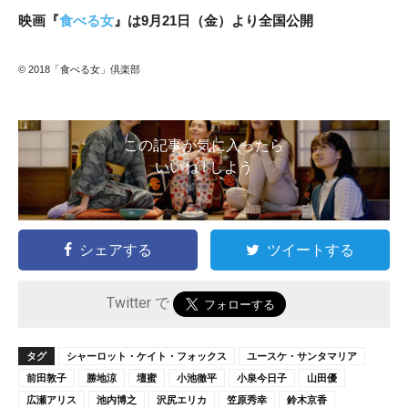
映画『
食べる女
』は9月21日（金）より全国公開
© 2018「食べる女」倶楽部
この記事が気に入ったら
いいね ! しよう
シェアする
ツイートする
Twitter で
タグ
シャーロット・ケイト・フォックス
ユースケ・サンタマリア
前田敦子
勝地涼
壇蜜
小池徹平
小泉今日子
山田優
広瀬アリス
池内博之
沢尻エリカ
笠原秀幸
鈴木京香