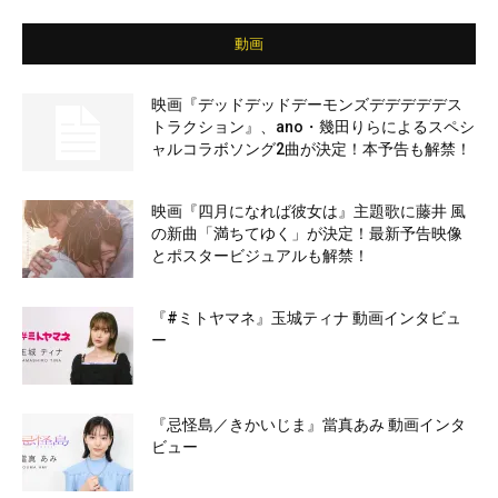
動画
映画『デッドデッドデーモンズデデデデデス
トラクション』、ano・幾田りらによるスペシ
ャルコラボソング2曲が決定！本予告も解禁！
映画『四月になれば彼女は』主題歌に藤井 風
の新曲「満ちてゆく」が決定！最新予告映像
とポスタービジュアルも解禁！
『#ミトヤマネ』玉城ティナ 動画インタビュ
ー
『忌怪島／きかいじま』當真あみ 動画インタ
ビュー