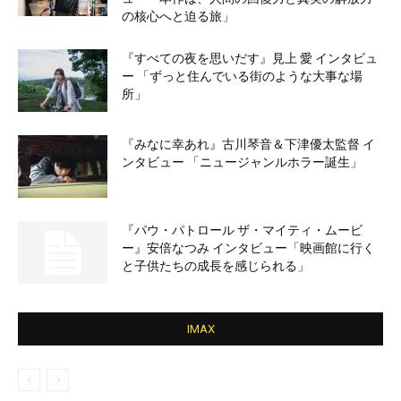
の核心へと迫る旅」
『すべての夜を思いだす』見上 愛 インタビュ
ー 「ずっと住んでいる街のような大事な場
所」
『みなに幸あれ』古川琴音＆下津優太監督 イ
ンタビュー 「ニュージャンルホラー誕生」
『パウ・パトロール ザ・マイティ・ムービ
ー』安倍なつみ インタビュー「映画館に行く
と子供たちの成長を感じられる」
IMAX