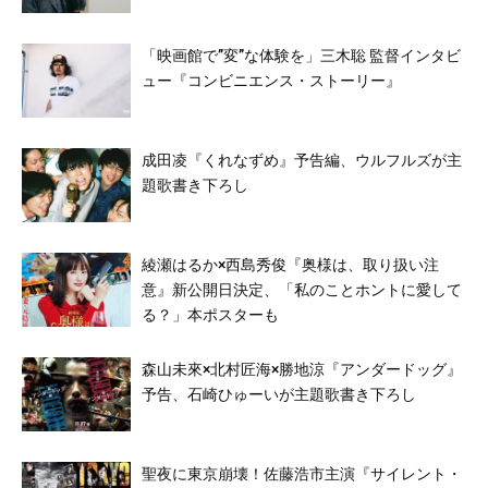
「映画館で”変”な体験を」三木聡 監督インタビ
ュー『コンビニエンス・ストーリー』
成田凌『くれなずめ』予告編、ウルフルズが主
題歌書き下ろし
綾瀬はるか×西島秀俊『奥様は、取り扱い注
意』新公開日決定、「私のことホントに愛して
る？」本ポスターも
森山未來×北村匠海×勝地涼『アンダードッグ』
予告、石崎ひゅーいが主題歌書き下ろし
聖夜に東京崩壊！佐藤浩市主演『サイレント・