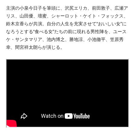
主演の小泉今日子を筆頭に、沢尻エリカ、前田敦子、広瀬ア
リス、山田優、壇蜜、シャーロット・ケイト・フォックス、
鈴木京香らが共演。自分の人生を充実させて“おいしい女”に
なろうとする“食べる女”たちの前に現れる男性陣を、ユース
ケ・サンタマリア、池内博之、勝地涼、小池徹平、笠原秀
幸、間宮祥太朗らが演じる。