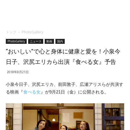
トップ
PhotoGallery
PhotoGallery
ニュース
動画
国内
“おいしい”で心と身体に健康と愛を！小泉今
日子、沢尻エリカら出演『食べる女』予告
2018年8月21日
小泉今日子、沢尻エリカ、前田敦子、広瀬アリスらが共演す
る映画『
食べる女
』が9月21日（金）に公開される。