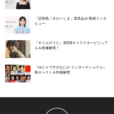
『忌怪島／きかいじま』當真あみ 動画インタ
ビュー
『キリエのうた』第2弾キャラクタービジュア
ル＆映像解禁！
『ゆとりですがなにか インターナショナル』
新キャスト＆特報解禁