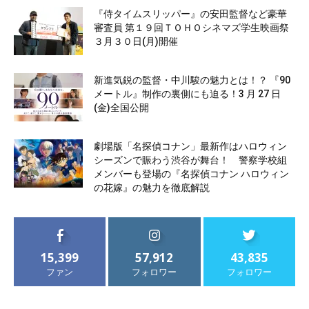
『侍タイムスリッパー』の安田監督など豪華
審査員 第１９回ＴＯＨＯシネマズ学生映画祭
３月３０日(月)開催
新進気鋭の監督・中川駿の魅力とは！？ 『90
メートル』制作の裏側にも迫る！3 月 27 日
(金)全国公開
劇場版「名探偵コナン」最新作はハロウィン
シーズンで賑わう渋谷が舞台！ 警察学校組
メンバーも登場の『名探偵コナン ハロウィン
の花嫁』の魅力を徹底解説
15,399
57,912
43,835
ファン
フォロワー
フォロワー