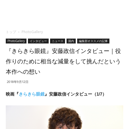
トップ
PhotoGallery
PhotoGallery
インタビュー
ニュース
国内
編集部オススメの記事
『きらきら眼鏡』安藤政信インタビュー｜役
作りのために相当な減量をして挑んだという
本作への想い
2018年9月12日
映画『
きらきら眼鏡
』安藤政信インタビュー（1/7）