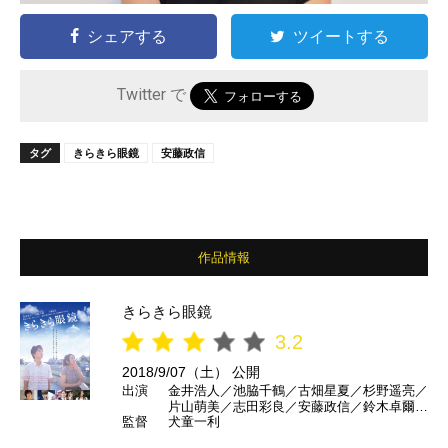
シェアする
ツイートする
Twitter で
タグ
きらきら眼鏡
安藤政信
作品情報
きらきら眼鏡
3.2
2018/9/07（土） 公開
出演
金井浩人／池脇千鶴／古畑星夏／杉野遥亮／
片山萌美／志田彩良／安藤政信／鈴木卓爾／
監督
犬童一利
大津尋葵／成嶋瞳子／菅野莉央／大西礼芳／
長内映里香／山本浩司／モロ師岡 ほか