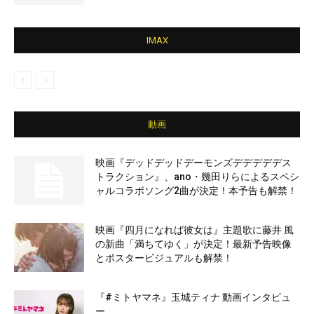
IMAX
動画
映画『デッドデッドデーモンズデデデデデス
トラクション』、ano・幾田りらによるスペシ
ャルコラボソング2曲が決定！本予告も解禁！
映画『四月になれば彼女は』主題歌に藤井 風
の新曲「満ちてゆく」が決定！最新予告映像
とポスタービジュアルも解禁！
『#ミトヤマネ』玉城ティナ 動画インタビュ
ー