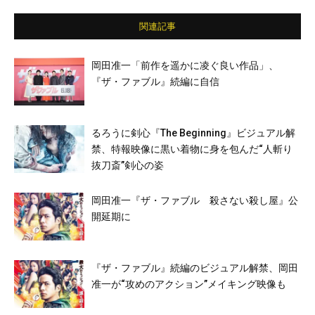
関連記事
岡田准一「前作を遥かに凌ぐ良い作品」、
『ザ・ファブル』続編に自信
るろうに剣心『The Beginning』ビジュアル解
禁、特報映像に黒い着物に身を包んだ“人斬り
抜刀斎”剣心の姿
岡田准一『ザ・ファブル 殺さない殺し屋』公
開延期に
『ザ・ファブル』続編のビジュアル解禁、岡田
准一が“攻めのアクション”メイキング映像も