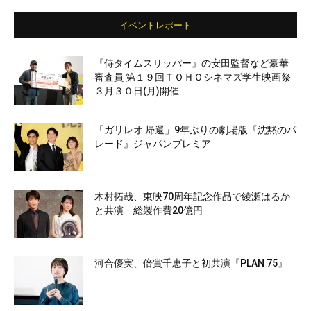
イベントレポート
『侍タイムスリッパー』の安田監督など豪華
審査員 第１９回ＴＯＨＯシネマズ学生映画祭
３月３０日(月)開催
「ガリレオ 帰還」9年ぶりの劇場版『沈黙のパ
レード』ジャパンプレミア
木村拓哉、東映70周年記念作品で綾瀬はるか
と共演 総製作費20億円
河合優実、倍賞千恵子と初共演『PLAN 75』