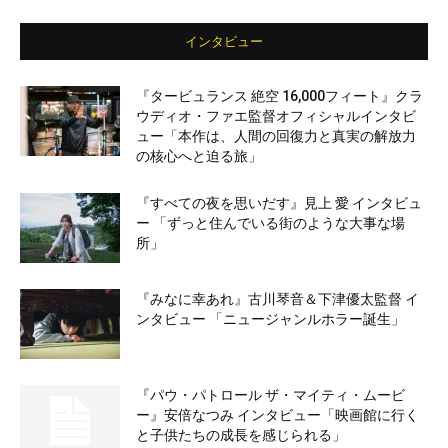
インタビュー
『タービュランス 絶空 16,000フィート』クラ
ウディオ・ファエ監督オフィシャルインタビ
ュー「本作は、人間の回復力と真実の解放力
の核心へと迫る旅」
『すべての夜を思いだす』見上 愛 インタビュ
ー 「ずっと住んでいる街のような大事な場
所」
『みなに幸あれ』古川琴音＆下津優太監督 イ
ンタビュー 「ニュージャンルホラー誕生」
『パウ・パトロール ザ・マイティ・ムービ
ー』安倍なつみ インタビュー「映画館に行く
と子供たちの成長を感じられる」