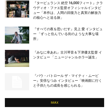
『タービュランス 絶空 16,000フィート』クラ
ウディオ・ファエ監督オフィシャルインタビ
ュー「本作は、人間の回復力と真実の解放力
の核心へと迫る旅」
『すべての夜を思いだす』見上 愛 インタビュ
ー 「ずっと住んでいる街のような大事な場
所」
『みなに幸あれ』古川琴音＆下津優太監督 イ
ンタビュー 「ニュージャンルホラー誕生」
『パウ・パトロール ザ・マイティ・ムービ
ー』安倍なつみ インタビュー「映画館に行く
と子供たちの成長を感じられる」
IMAX