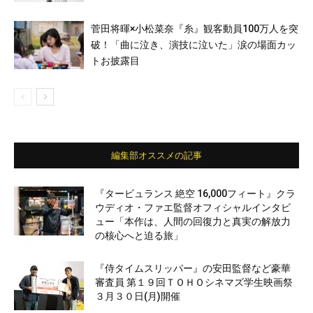
菅田将暉×小松菜奈『糸』観客動員100万人を突
破！「曲に泣き、演技に泣いた」涙の場面カッ
トお披露目
編集部オススメの記事
『タービュランス 絶空 16,000フィート』クラ
ウディオ・ファエ監督オフィシャルインタビ
ュー「本作は、人間の回復力と真実の解放力
の核心へと迫る旅」
『侍タイムスリッパー』の安田監督など豪華
審査員 第１９回ＴＯＨＯシネマズ学生映画祭
３月３０日(月)開催