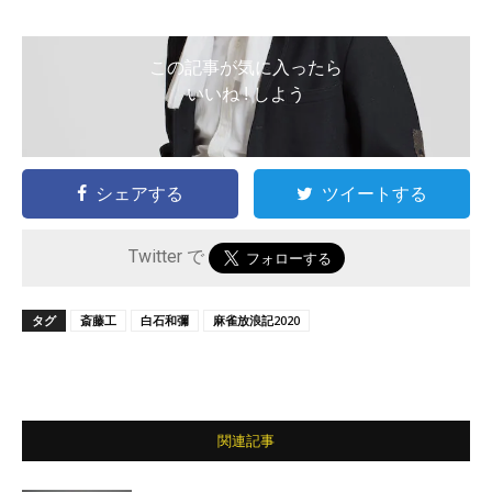
この記事が気に入ったら
いいね ! しよう
シェアする
ツイートする
Twitter で
タグ
斎藤工
白石和彌
麻雀放浪記2020
関連記事