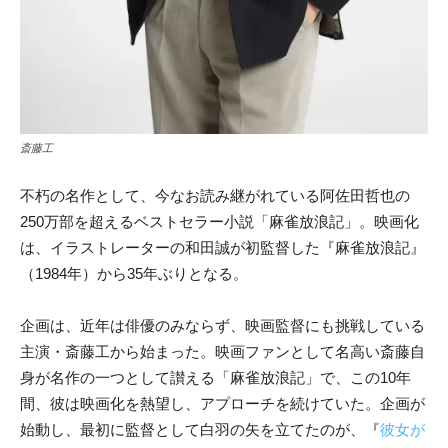
斎藤工
不朽の名作として、今なお読み継がれている阿佐田哲也の
250万部を超えるベストセラー小説「麻雀放浪記」。映画化
は、イラストレーターの和田誠が初監督した『麻雀放浪記』
（1984年）から35年ぶりとなる。
企画は、近年は俳優のみならず、映画監督にも挑戦している
主演・斎藤工から始まった。映画ファンとして名高い斎藤自
身が名作の一つとして讃える「麻雀放浪記」で、この10年
間、彼は映画化を熱望し、アプローチを続けていた。企画が
始動し、最初に監督として白羽の矢を立てたのが、『
彼女が