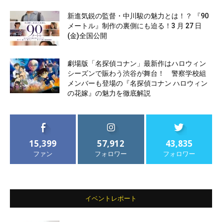
新進気鋭の監督・中川駿の魅力とは！？ 『90
メートル』制作の裏側にも迫る！3 月 27 日
(金)全国公開
劇場版「名探偵コナン」最新作はハロウィン
シーズンで賑わう渋谷が舞台！ 警察学校組
メンバーも登場の『名探偵コナン ハロウィン
の花嫁』の魅力を徹底解説
15,399
57,912
43,835
ファン
フォロワー
フォロワー
イベントレポート