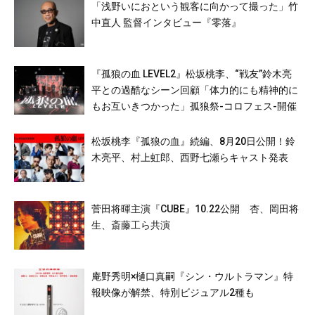
「浅野いにおという観客に向かって撮った」竹
中直人 監督インタビュー『零落』
『孤狼の血 LEVEL2』松坂桃李、“戦友”鈴木亮
平との過酷なシーン回顧「体力的にも精神的に
もお互いきつかった」孤狼祭-コロフェス-開催
松坂桃李『孤狼の血』続編、8月20日公開！鈴
木亮平、村上虹郎、西野七瀬らキャスト発表
菅田将暉主演『CUBE』10.22公開 杏、岡田将
生、斎藤工ら共演
庵野秀明×樋口真嗣『シン・ウルトラマン』特
報映像が解禁、特別ビジュアル2種も