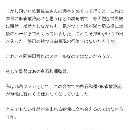
しかし頂いた佐藤佐吉さんの脚本をめくって行くと、これは
本当に麻雀放浪記？と思うほどの鋭角的で 奇天烈な世界観
に唖然・呆然としながらも、気がつくと喉が渇き切る様に最
後のページまでめくっていました。これこそ邦画がいつの日
か失った、映画の持つ自由表現の行使ではないだろうか。
これこそ阿佐田哲也のスケールなのではないだろうか。
そして監督はあの白石和彌監督。
私は邦画ファンとして、この台本での白石和彌×麻雀放浪記
が無性に観たくて仕方なくなっていました。
とんでもない作品が生まれる瞬間に立ち会えるのではなかろ
うか。