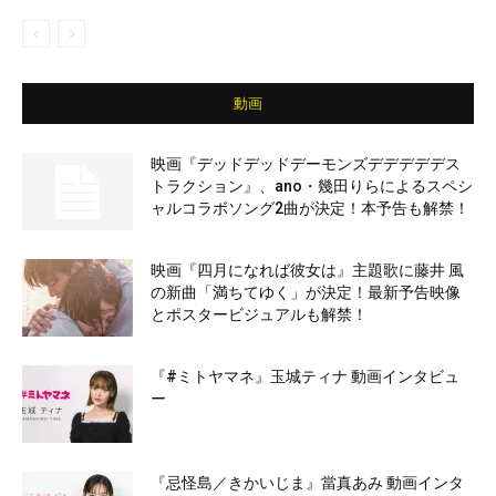
動画
映画『デッドデッドデーモンズデデデデデス
トラクション』、ano・幾田りらによるスペシ
ャルコラボソング2曲が決定！本予告も解禁！
映画『四月になれば彼女は』主題歌に藤井 風
の新曲「満ちてゆく」が決定！最新予告映像
とポスタービジュアルも解禁！
『#ミトヤマネ』玉城ティナ 動画インタビュ
ー
『忌怪島／きかいじま』當真あみ 動画インタ