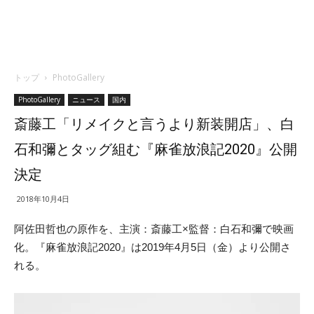
トップ
PhotoGallery
PhotoGallery
ニュース
国内
斎藤工「リメイクと言うより新装開店」、白
石和彌とタッグ組む『麻雀放浪記2020』公開
決定
2018年10月4日
阿佐田哲也の原作を、主演：斎藤工×監督：白石和彌で映画
化。『麻雀放浪記2020』は2019年4月5日（金）より公開さ
れる。