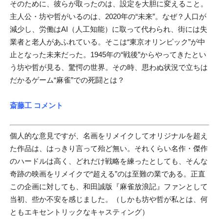
そのために、彼らが取ったのは、設定を大胆に変えること。
主人公・坊や哲がいるのは、2020年の“未来”。なぜ？人口が
減少し、労働はAI（人工知能）に取って代わられ、街には失
業者と老人があふれている。そこは“東京オリンピック”が中
止となった未来だった。1945年の“戦後”からやってきたとい
う坊や哲が見る、驚愕の世界。その時、思わぬ状況で立ちは
だかるゲーム“麻雀”での死闘とは？
斎藤工 コメント
個人的な意見ですが、名画をリメイクしてオリジナルを超え
た作品は、はっきり言って殆ど無い。それくらい名作・傑作
のハードルは高く、どれだけ戦略を練ったとしても、そんな
奇跡の映画をリメイクで“超える”のは至難の業である。正直
この企画に対しても、和田誠版『麻雀放浪記』ファンとして
当初、些か不安を感じました。（しかも坊や哲が私とは、何
ともエキセントリックなキャスティング）