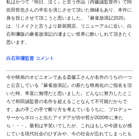
私はかつて『明日、泣く』と言う作品（内藤誠監督作）で阿
佐田哲也さんの半生を演じさせて頂いた御縁もあり、本作に
身を投じさせて頂こうと思いました。『麻雀放浪記2020』
は、リメイクと言うより新装開店、リニューアルに近い、白
石和彌版の麻雀放浪記の凄まじい世界に酔いしれて頂きたく
思います。
白石和彌監督 コメント
今や映画のオピニオンである斎藤工さんが名作のうちの一つ
と公言している『麻雀放浪記』の新たな映画化のご指名を頂
いた時、率直に無理だと思いました。どんなに努力したとこ
ろで和田誠監督の名作を超えることなんて不可能だからで
す。あの手この手で断り方を考えているうちに、プロデュー
サーからポロっと出たアイデアが坊や哲が2020年に来た
ら・・・。最初は半笑いでしたが、これはもしや今誰もが感
じている現代社会のひずみや、今の社会が忘れてしまったも