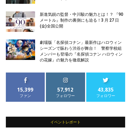
新進気鋭の監督・中川駿の魅力とは！？ 『90
メートル』制作の裏側にも迫る！3 月 27 日
(金)全国公開
劇場版「名探偵コナン」最新作はハロウィン
シーズンで賑わう渋谷が舞台！ 警察学校組
メンバーも登場の『名探偵コナン ハロウィン
の花嫁』の魅力を徹底解説
15,399
57,912
43,835
ファン
フォロワー
フォロワー
イベントレポート