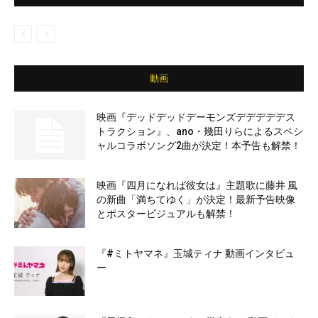
動画
映画『デッドデッドデーモンズデデデデデス
トラクション』、ano・幾田りらによるスペシ
ャルコラボソング2曲が決定！本予告も解禁！
映画『四月になれば彼女は』主題歌に藤井 風
の新曲「満ちてゆく」が決定！最新予告映像
とポスタービジュアルも解禁！
『#ミトヤマネ』玉城ティナ 動画インタビュ
ー