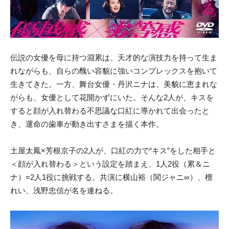
伝説の女優を母に持つ淵累は、天才的な演技力を持って生ま
れながらも、自らの醜い容貌に強いコンプレックスを抱いて
生きてきた。一方、舞台女優・丹沢ニナは、美貌に恵まれな
がらも、女優として花開かずにいた。そんな2人が、キスを
すると顔が入れ替わる不思議な口紅に導かれて出会ったと
き、運命の歯車が動き出すさまを描く本作。
土屋太鳳×芳根京子の2人が、口紅の力で“キス”をした相手と
＜顔が入れ替わる＞という設定を踏まえ、1人2役（累＆ニ
ナ）=2人1役に挑戦する。共演に横山裕（関ジャニ∞）、檀
れい、浅野忠信が名を連ねる。