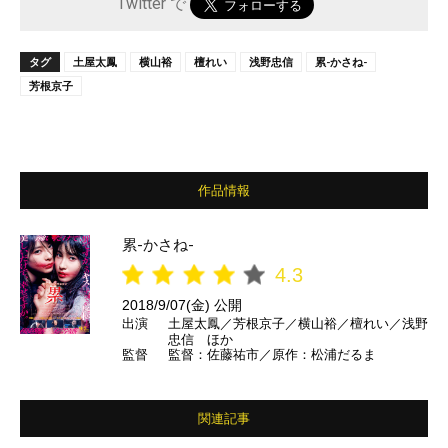
Twitter で
タグ
土屋太鳳
横山裕
檀れい
浅野忠信
累-かさね-
芳根京子
作品情報
累-かさね-
4.3
2018/9/07(金) 公開
出演
土屋太鳳／芳根京子／横山裕／檀れい／浅野
忠信 ほか
監督
監督：佐藤祐市／原作：松浦だるま
関連記事