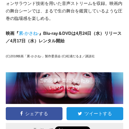
ォンサラウンド技術を用いた音声ストリームを収録。映画内
の舞台シーンでは、まるで生の舞台を鑑賞しているような圧
巻の臨場感を楽しめる。
映画『
累-かさね-
』Blu-ray＆DVDは4月24日（水）リリース
／4月17日（水）レンタル開始
(C)2018映画「累-かさね-」製作委員会 (C)松浦だるま／講談社
この記事が気に入ったら
いいね ! しよう
シェアする
ツイートする