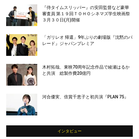
『侍タイムスリッパー』の安田監督など豪華
審査員 第１９回ＴＯＨＯシネマズ学生映画祭
３月３０日(月)開催
「ガリレオ 帰還」9年ぶりの劇場版『沈黙のパ
レード』ジャパンプレミア
木村拓哉、東映70周年記念作品で綾瀬はるか
と共演 総製作費20億円
河合優実、倍賞千恵子と初共演『PLAN 75』
インタビュー