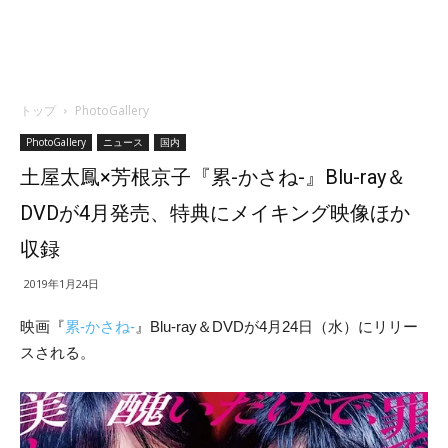
トップ
PhotoGallery
PhotoGallery
ニュース
国内
土屋太鳳×芳根京子『累-かさね-』Blu-ray＆
DVDが4月発売、特典にメイキング映像ほか
収録
2019年1月24日
映画『
累-かさね-
』Blu-ray＆DVDが4月24日（水）にリリー
スされる。