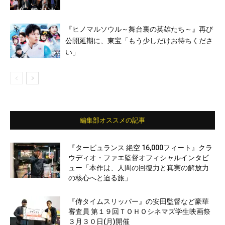
『ヒノマルソウル～舞台裏の英雄たち～』再び
公開延期に、東宝「もう少しだけお待ちくださ
い」
編集部オススメの記事
『タービュランス 絶空 16,000フィート』クラ
ウディオ・ファエ監督オフィシャルインタビ
ュー「本作は、人間の回復力と真実の解放力
の核心へと迫る旅」
『侍タイムスリッパー』の安田監督など豪華
審査員 第１９回ＴＯＨＯシネマズ学生映画祭
３月３０日(月)開催