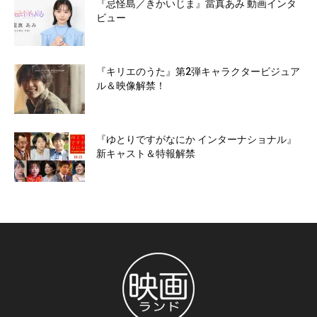
『忌怪島／きかいじま』當真あみ 動画インタ
ビュー
『キリエのうた』第2弾キャラクタービジュア
ル＆映像解禁！
『ゆとりですがなにか インターナショナル』
新キャスト＆特報解禁