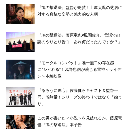
『鳩の撃退法』監督が絶賛！土屋太鳳の芝居に
対する真摯な姿勢と魅力的な人柄
『鳩の撃退法』藤原竜也×風間俊介、電話での
謎のやりとり告白「あれ何だったんですか？」
『モータルコンバット』唯一無二の存在感
に“シビれる”！浅野忠信が演じる雷神＜ライデ
ン＞本編映像
『るろうに剣心』佐藤健らキャスト＆監督一
同、感無量！シリーズの終わりではなく「始ま
り」
この男が書いた＜小説＞を見破れるか、藤原竜
也『鳩の撃退法』本予告