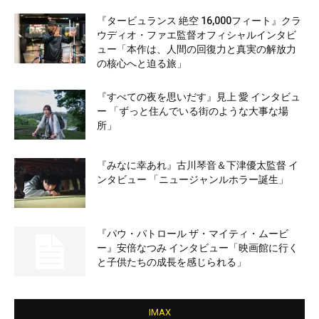
『タービュランス 絶空 16,000フィート』クラ
ウディオ・ファエ監督オフィシャルインタビ
ュー「本作は、人間の回復力と真実の解放力
の核心へと迫る旅」
『すべての夜を思いだす』見上 愛 インタビュ
ー 「ずっと住んでいる街のような大事な場
所」
『みなに幸あれ』古川琴音＆下津優太監督 イ
ンタビュー 「ニュージャンルホラー誕生」
『パウ・パトロール ザ・マイティ・ムービ
ー』安倍なつみ インタビュー「映画館に行く
と子供たちの成長を感じられる」
IMAX