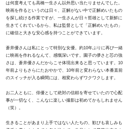
は何度考えても高橋一生さん以外思い当たりませんでした。
映画を作るというのは日々、正解がない中で正解めいたもの
を探し続ける作業ですが、一生さんが日々哲雄として新鮮に
生きてくれているから、私は監督として「正解めいたもの」
に確信と大きな安心感を持つことができています。
蒼井優さんは私にとって特別な女優。約10年ぶりに再び一緒
に映画を作れるなんて、感慨深いです。園子の儚さと芯の強
さは、蒼井優さんだからこそ体現出来ると思っています。10
年前よりもさらにたおやかで、10年前と変わらない本番直前
のスイッチが入る瞬間には、相変わらずワクワクします。
お二人ともに、俳優として絶対の信頼を寄せていたので心配
事が一切なく、こんなに楽しい撮影は初めてかもしれません
（笑）。
生きることがあまり上手ではない人たちの、歓びも哀しみも