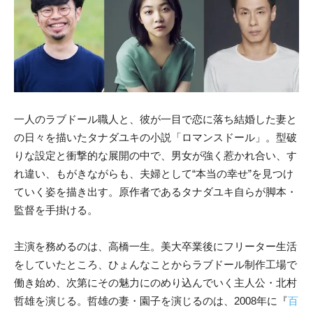
一人のラブドール職人と、彼が一目で恋に落ち結婚した妻と
の日々を描いたタナダユキの小説「ロマンスドール」。型破
りな設定と衝撃的な展開の中で、男女が強く惹かれ合い、す
れ違い、もがきながらも、夫婦として“本当の幸せ”を見つけ
ていく姿を描き出す。原作者であるタナダユキ自らが脚本・
監督を手掛ける。
主演を務めるのは、高橋一生。美大卒業後にフリーター生活
をしていたところ、ひょんなことからラブドール制作工場で
働き始め、次第にその魅力にのめり込んでいく主人公・北村
哲雄を演じる。哲雄の妻・園子を演じるのは、2008年に『
百