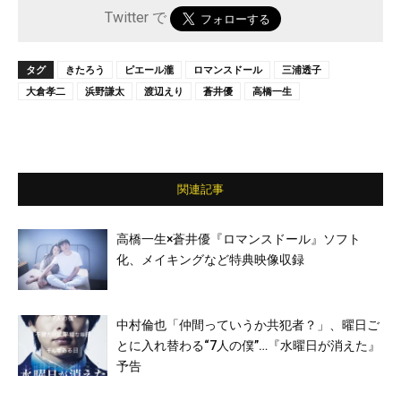
Twitter で
タグ
きたろう
ピエール瀧
ロマンスドール
三浦透子
大倉孝二
浜野謙太
渡辺えり
蒼井優
高橋一生
関連記事
高橋一生×蒼井優『ロマンスドール』ソフト
化、メイキングなど特典映像収録
中村倫也「仲間っていうか共犯者？」、曜日ご
とに入れ替わる“7人の僕”…『水曜日が消えた』
予告