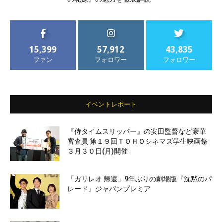
15,399
57,912
43,835
ファン
フォロワー
フォロワー
イベントレポート
『侍タイムスリッパー』の安田監督など豪華
審査員 第１９回ＴＯＨＯシネマズ学生映画祭
３月３０日(月)開催
「ガリレオ 帰還」9年ぶりの劇場版『沈黙のパ
レード』ジャパンプレミア