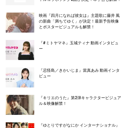
映画『四月になれば彼女は』主題歌に藤井 風
の新曲「満ちてゆく」が決定！最新予告映像
とポスタービジュアルも解禁！
『#ミトヤマネ』玉城ティナ 動画インタビュ
ー
『忌怪島／きかいじま』當真あみ 動画インタ
ビュー
『キリエのうた』第2弾キャラクタービジュア
ル＆映像解禁！
『ゆとりですがなにか インターナショナル』