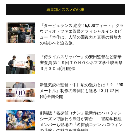
編集部オススメの記事
『タービュランス 絶空 16,000フィート』クラ
ウディオ・ファエ監督オフィシャルインタビ
ュー「本作は、人間の回復力と真実の解放力
の核心へと迫る旅」
『侍タイムスリッパー』の安田監督など豪華
審査員 第１９回ＴＯＨＯシネマズ学生映画祭
３月３０日(月)開催
新進気鋭の監督・中川駿の魅力とは！？ 『90
メートル』制作の裏側にも迫る！3 月 27 日
(金)全国公開
劇場版「名探偵コナン」最新作はハロウィン
シーズンで賑わう渋谷が舞台！ 警察学校組
メンバーも登場の『名探偵コナン ハロウィン
の花嫁』の魅力を徹底解説