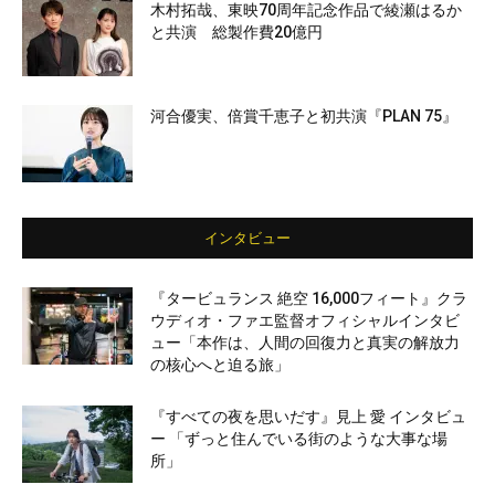
木村拓哉、東映70周年記念作品で綾瀬はるか
と共演 総製作費20億円
河合優実、倍賞千恵子と初共演『PLAN 75』
インタビュー
『タービュランス 絶空 16,000フィート』クラ
ウディオ・ファエ監督オフィシャルインタビ
ュー「本作は、人間の回復力と真実の解放力
の核心へと迫る旅」
『すべての夜を思いだす』見上 愛 インタビュ
ー 「ずっと住んでいる街のような大事な場
所」