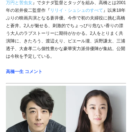
万円と苦虫女
』でタナダ監督とタッグを組み、高橋とは2001
年の岩井俊二監督作『
リリイ・シュシュのすべて
』以来18年
ぶりの映画共演となる蒼井優。今作で初の夫婦役に挑む高橋
と蒼井。2人が魅せる、刺激的でちょっぴり危ない香りの漂
う大人のラブストーリーに期待がかかる。2人をとりまく共
演陣に、きたろう、渡辺えり、ピエール瀧、浜野謙太、三浦
透子、大倉孝二ら個性豊かな豪華実力派俳優陣が集結。公開
は今秋を予定している。
高橋一生 コメント