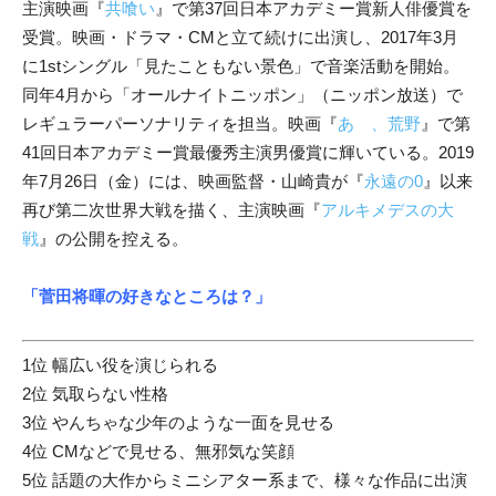
主演映画『
共喰い
』で第37回日本アカデミー賞新人俳優賞を
受賞。映画・ドラマ・CMと立て続けに出演し、2017年3月
に1stシングル「見たこともない景色」で音楽活動を開始。
同年4月から「オールナイトニッポン」（ニッポン放送）で
レギュラーパーソナリティを担当。映画『
あゝ、荒野
』で第
41回日本アカデミー賞最優秀主演男優賞に輝いている。2019
年7月26日（金）には、映画監督・山崎貴が『
永遠の0
』以来
再び第二次世界大戦を描く、主演映画『
アルキメデスの大
戦
』の公開を控える。
「
菅田将暉の好きなところは？」
1位 幅広い役を演じられる
2位 気取らない性格
3位 やんちゃな少年のような一面を見せる
4位 CMなどで見せる、無邪気な笑顔
5位 話題の大作からミニシアター系まで、様々な作品に出演