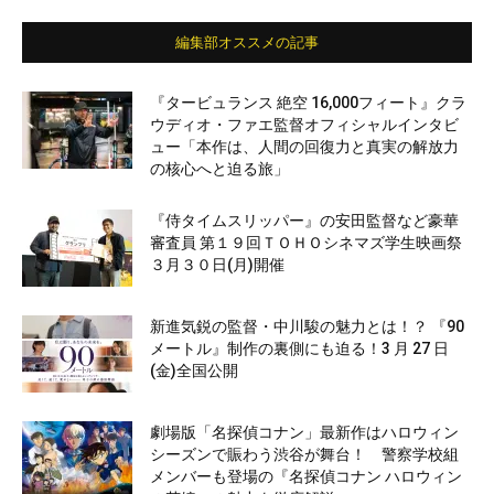
編集部オススメの記事
『タービュランス 絶空 16,000フィート』クラ
ウディオ・ファエ監督オフィシャルインタビ
ュー「本作は、人間の回復力と真実の解放力
の核心へと迫る旅」
『侍タイムスリッパー』の安田監督など豪華
審査員 第１９回ＴＯＨＯシネマズ学生映画祭
３月３０日(月)開催
新進気鋭の監督・中川駿の魅力とは！？ 『90
メートル』制作の裏側にも迫る！3 月 27 日
(金)全国公開
劇場版「名探偵コナン」最新作はハロウィン
シーズンで賑わう渋谷が舞台！ 警察学校組
メンバーも登場の『名探偵コナン ハロウィン