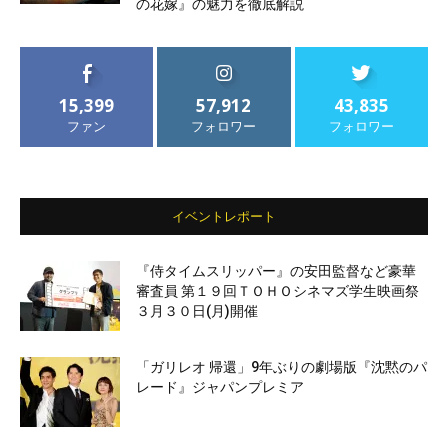
の花嫁』の魅力を徹底解説
15,399
57,912
43,835
ファン
フォロワー
フォロワー
イベントレポート
『侍タイムスリッパー』の安田監督など豪華
審査員 第１９回ＴＯＨＯシネマズ学生映画祭
３月３０日(月)開催
「ガリレオ 帰還」9年ぶりの劇場版『沈黙のパ
レード』ジャパンプレミア