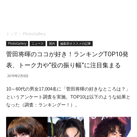
トップ
PhotoGallery
PhotoGallery
ニュース
国内
編集部オススメの記事
菅田将暉のココが好き！ランキングTOP10発
表、トーク力や“役の振り幅”に注目集まる
2019年2月6日
10～60代の男女17,004名に「
菅田将暉の好きなところは？」
というアンケート調査を実施。TOP10は以下のような結果と
なった（調査：ランキングー！）。