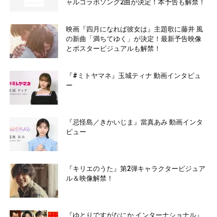
ャルコラボソング2曲が決定！本予告も解禁！
映画『四月になれば彼女は』主題歌に藤井 風
の新曲「満ちてゆく」が決定！最新予告映像
とポスタービジュアルも解禁！
『#ミトヤマネ』玉城ティナ 動画インタビュ
ー
『忌怪島／きかいじま』當真あみ 動画インタ
ビュー
『キリエのうた』第2弾キャラクタービジュア
ル＆映像解禁！
『ゆとりですがなにか インターナショナル』