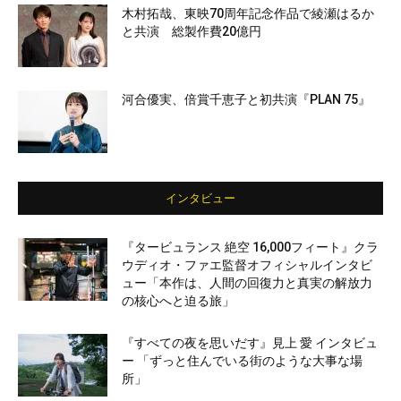
木村拓哉、東映70周年記念作品で綾瀬はるか
と共演 総製作費20億円
河合優実、倍賞千恵子と初共演『PLAN 75』
インタビュー
『タービュランス 絶空 16,000フィート』クラ
ウディオ・ファエ監督オフィシャルインタビ
ュー「本作は、人間の回復力と真実の解放力
の核心へと迫る旅」
『すべての夜を思いだす』見上 愛 インタビュ
ー 「ずっと住んでいる街のような大事な場
所」