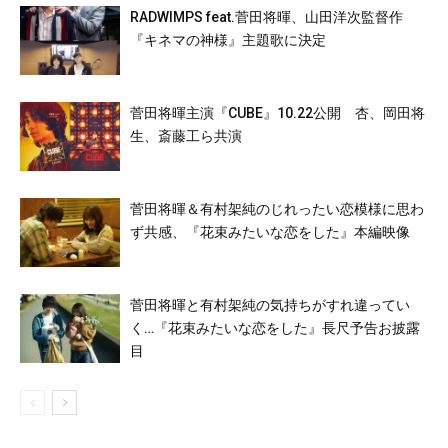
RADWIMPS feat.菅田将暉、山田洋次監督作
『キネマの神様』主題歌に決定
菅田将暉主演『CUBE』10.22公開 杏、岡田将
生、斎藤工ら共演
菅田将暉＆有村架純のじれったい恋模様に思わ
ず共感、『花束みたいな恋をした』本編映像
菅田将暉と有村架純の気持ちがすれ違ってい
く…『花束みたいな恋をした』長尺予告お披露
目