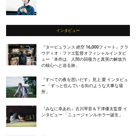
インタビュー
『タービュランス 絶空 16,000フィート』クラ
ウディオ・ファエ監督オフィシャルインタビ
ュー「本作は、人間の回復力と真実の解放力
の核心へと迫る旅」
『すべての夜を思いだす』見上 愛 インタビュ
ー 「ずっと住んでいる街のような大事な場
所」
『みなに幸あれ』古川琴音＆下津優太監督 イ
ンタビュー 「ニュージャンルホラー誕生」