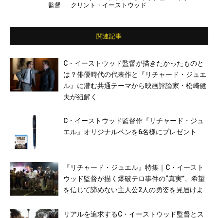
監督
クリント・イーストウッド
ケル・ペーニャ／ダイアン・ウィースト／アン
ディ・ガルシア／イグナシオ・セリッチオ／ア
リソン・イーストウッド／タイッサ・ファーミ
ガ
関連記事
C・イーストウッド監督が描きたかったものと
は？俳優時代の代表作と『リチャード・ジュエ
ル』に潜む共通テーマから映画評論家・松崎健
夫が紐解く
C・イーストウッド監督作『リチャード・ジュ
エル』オリジナルペンを6名様にプレゼント
『リチャード・ジュエル』特集｜C・イースト
ウッド監督が描く爆破テロ事件の“真実”、希望
を信じて諦めない主人公2人の勇姿を見届けよ
リアルを追求するC・イーストウッド監督とス