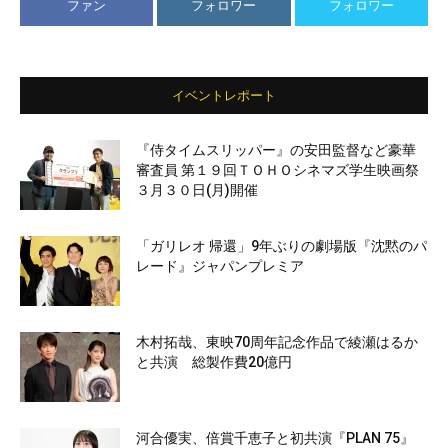
ファン
フォロワー
フォロワー
イベントレポート
『侍タイムスリッパー』の安田監督など豪華
審査員 第１９回ＴＯＨＯシネマズ学生映画祭
３月３０日(月)開催
「ガリレオ 帰還」9年ぶりの劇場版『沈黙のパ
レード』ジャパンプレミア
木村拓哉、東映70周年記念作品で綾瀬はるか
と共演 総製作費20億円
河合優実、倍賞千恵子と初共演『PLAN 75』