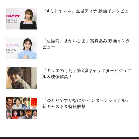
『#ミトヤマネ』玉城ティナ 動画インタビュ
ー
『忌怪島／きかいじま』當真あみ 動画インタ
ビュー
『キリエのうた』第2弾キャラクタービジュア
ル＆映像解禁！
『ゆとりですがなにか インターナショナル』
新キャスト＆特報解禁