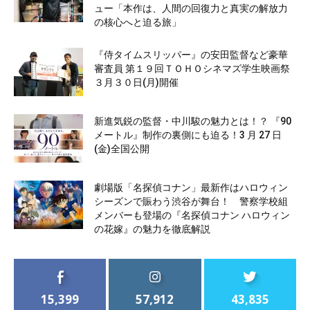
ュー「本作は、人間の回復力と真実の解放力
の核心へと迫る旅」
『侍タイムスリッパー』の安田監督など豪華
審査員 第１９回ＴＯＨＯシネマズ学生映画祭
３月３０日(月)開催
新進気鋭の監督・中川駿の魅力とは！？ 『90
メートル』制作の裏側にも迫る！3 月 27 日
(金)全国公開
劇場版「名探偵コナン」最新作はハロウィン
シーズンで賑わう渋谷が舞台！ 警察学校組
メンバーも登場の『名探偵コナン ハロウィン
の花嫁』の魅力を徹底解説
15,399
57,912
43,835