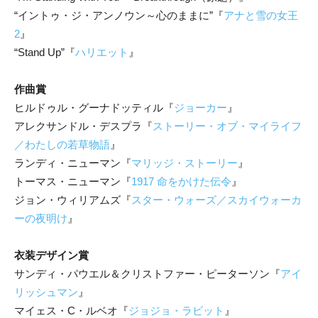
“イントゥ・ジ・アンノウン～心のままに”『
アナと雪の女王
2
』
“Stand Up”『
ハリエット
』
作曲賞
ヒルドゥル・グーナドッティル『
ジョーカー
』
アレクサンドル・デスプラ『
ストーリー・オブ・マイライフ
／わたしの若草物語
』
ランディ・ニューマン『
マリッジ・ストーリー
』
トーマス・ニューマン『
1917 命をかけた伝令
』
ジョン・ウィリアムズ『
スター・ウォーズ／スカイウォーカ
ーの夜明け
』
衣装デザイン賞
サンディ・パウエル＆クリストファー・ピーターソン『
アイ
リッシュマン
』
マイェス・C・ルベオ『
ジョジョ・ラビット
』