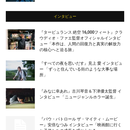
インタビュー
『タービュランス 絶空 16,000フィート』クラ
ウディオ・ファエ監督オフィシャルインタビ
ュー「本作は、人間の回復力と真実の解放力
の核心へと迫る旅」
『すべての夜を思いだす』見上 愛 インタビュ
ー 「ずっと住んでいる街のような大事な場
所」
『みなに幸あれ』古川琴音＆下津優太監督 イ
ンタビュー 「ニュージャンルホラー誕生」
『パウ・パトロール ザ・マイティ・ムービ
ー』安倍なつみ インタビュー「映画館に行く