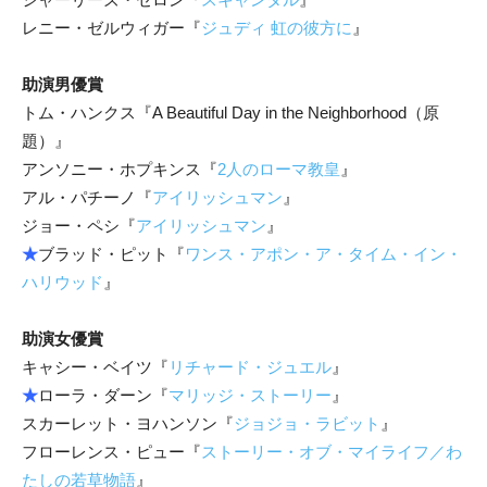
レニー・ゼルウィガー『
ジュディ 虹の彼方に
』
助演男優賞
トム・ハンクス『A Beautiful Day in the Neighborhood（原
題）』
アンソニー・ホプキンス『
2人のローマ教皇
』
アル・パチーノ『
アイリッシュマン
』
ジョー・ペシ『
アイリッシュマン
』
★
ブラッド・ピット『
ワンス・アポン・ア・タイム・イン・
ハリウッド
』
助演女優賞
キャシー・ベイツ『
リチャード・ジュエル
』
★
ローラ・ダーン『
マリッジ・ストーリー
』
スカーレット・ヨハンソン『
ジョジョ・ラビット
』
フローレンス・ピュー『
ストーリー・オブ・マイライフ／わ
たしの若草物語
』