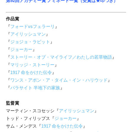
第92回アカデミー賞 ノミネート一覧（受賞は★印つき）
作品賞
『
フォードvsフェラーリ
』
『
アイリッシュマン
』
『
ジョジョ・ラビット
』
『
ジョーカー
』
『
ストーリー・オブ・マイライフ／わたしの若草物語
』
『
マリッジ・ストーリー
』
『
1917 命をかけた伝令
』
『
ワンス・アポン・ア・タイム・イン・ハリウッド
』
『
パラサイト 半地下の家族
』
監督賞
マーティン・スコセッシ『
アイリッシュマン
』
トッド・フィリップス『
ジョーカー
』
サム・メンデス『
1917 命をかけた伝令
』