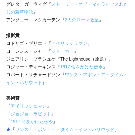
グレタ・ガーウィグ『
ストーリー・オブ・マイライフ／わた
しの若草物語
』
アンソニー・マクカーテン『
2人のローマ教皇
』
撮影賞
ロドリゴ・プリエト『
アイリッシュマン
』
ローレンス・シャー『
ジョーカー
』
ジェアリン・ブラシュケ『The Lighthouse（原題）』
ロジャー・ディーキンス『
1917 命をかけた伝令
』
ロバート・リチャードソン『
ワンス・アポン・ア・タイム・
イン・ハリウッド
』
美術賞
『
アイリッシュマン
』
『
ジョジョ・ラビット
』
『
1917 命をかけた伝令
』
★
『
ワンス・アポン・ア・タイム・イン・ハリウッド
』