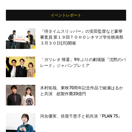
イベントレポート
『侍タイムスリッパー』の安田監督など豪華
審査員 第１９回ＴＯＨＯシネマズ学生映画祭
３月３０日(月)開催
「ガリレオ 帰還」9年ぶりの劇場版『沈黙のパ
レード』ジャパンプレミア
木村拓哉、東映70周年記念作品で綾瀬はるか
と共演 総製作費20億円
河合優実、倍賞千恵子と初共演『PLAN 75』