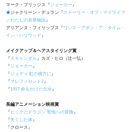
マーク・ブリッジス『
ジョーカー
』
★
ジャクリーン・デュラン『
ストーリー・オブ・マイライフ
／わたしの若草物語
』
アリアンヌ・フィリップス『
ワンス・アポン・ア・タイム・
イン・ハリウッド
』
メイクアップ＆ヘアスタイリング賞
『
スキャンダル
』カズ・ヒロ（辻一弘）
『
ジョーカー
』
『
ジュディ 虹の彼方に
』
『
マレフィセント2
』
『
1917 命をかけた伝令
』
長編アニメーション映画賞
『
ヒックとドラゴン 聖地への冒険
』
『
失くした体
』
『クロース』