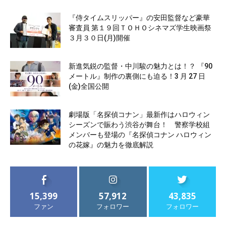
『侍タイムスリッパー』の安田監督など豪華
審査員 第１９回ＴＯＨＯシネマズ学生映画祭
３月３０日(月)開催
新進気鋭の監督・中川駿の魅力とは！？ 『90
メートル』制作の裏側にも迫る！3 月 27 日
(金)全国公開
劇場版「名探偵コナン」最新作はハロウィン
シーズンで賑わう渋谷が舞台！ 警察学校組
メンバーも登場の『名探偵コナン ハロウィン
の花嫁』の魅力を徹底解説
15,399
57,912
43,835
ファン
フォロワー
フォロワー