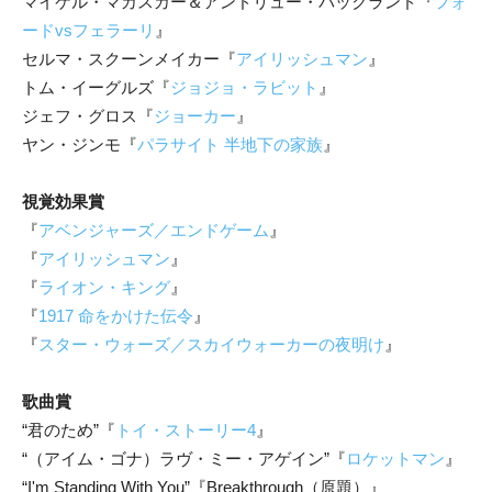
マイケル・マカスカー＆アンドリュー・バックランド『
フォ
ードvsフェラーリ
』
セルマ・スクーンメイカー『
アイリッシュマン
』
トム・イーグルズ『
ジョジョ・ラビット
』
ジェフ・グロス『
ジョーカー
』
ヤン・ジンモ『
パラサイト 半地下の家族
』
視覚効果賞
『
アベンジャーズ／エンドゲーム
』
『
アイリッシュマン
』
『
ライオン・キング
』
『
1917 命をかけた伝令
』
『
スター・ウォーズ／スカイウォーカーの夜明け
』
歌曲賞
“君のため”『
トイ・ストーリー4
』
“（アイム・ゴナ）ラヴ・ミー・アゲイン”『
ロケットマン
』
“I'm Standing With You”『Breakthrough（原題）』