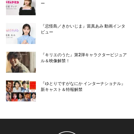
ー
『忌怪島／きかいじま』當真あみ 動画インタ
ビュー
『キリエのうた』第2弾キャラクタービジュア
ル＆映像解禁！
『ゆとりですがなにか インターナショナル』
新キャスト＆特報解禁