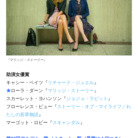
『マリッジ・ストーリー』
助演女優賞
キャシー・ベイツ『
リチャード・ジュエル
』
★
ローラ・ダーン『
マリッジ・ストーリー
』
スカーレット・ヨハンソン『
ジョジョ・ラビット
』
フローレンス・ピュー『
ストーリー・オブ・マイライフ／わ
たしの若草物語
』
マーゴット・ロビー『
スキャンダル
』