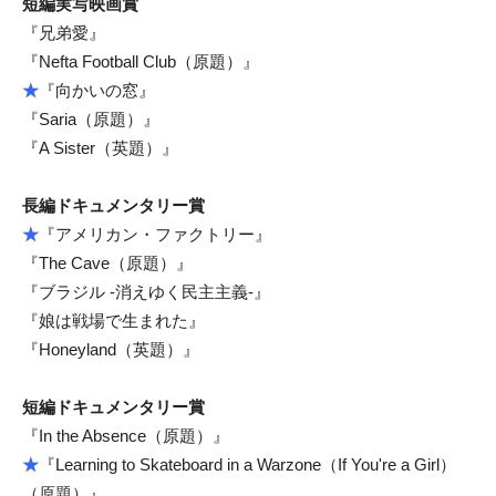
短編実写映画賞
『兄弟愛』
『Nefta Football Club（原題）』
★
『向かいの窓』
『Saria（原題）』
『A Sister（英題）』
長編ドキュメンタリー賞
★
『アメリカン・ファクトリー』
『The Cave（原題）』
『ブラジル -消えゆく民主主義-』
『娘は戦場で生まれた』
『Honeyland（英題）』
短編ドキュメンタリー賞
『In the Absence（原題）』
★
『Learning to Skateboard in a Warzone（If You're a Girl）
（原題）』