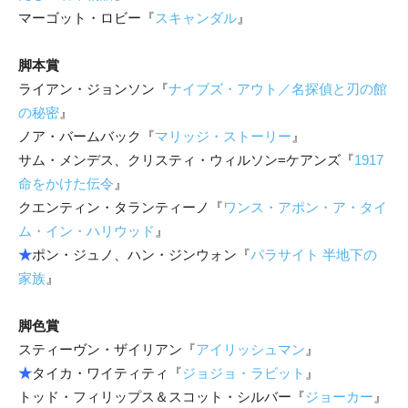
マーゴット・ロビー『
スキャンダル
』
脚本賞
ライアン・ジョンソン『
ナイブズ・アウト／名探偵と刃の館
の秘密
』
ノア・バームバック『
マリッジ・ストーリー
』
サム・メンデス、クリスティ・ウィルソン=ケアンズ『
1917
命をかけた伝令
』
クエンティン・タランティーノ『
ワンス・アポン・ア・タイ
ム・イン・ハリウッド
』
★
ポン・ジュノ、ハン・ジンウォン『
パラサイト 半地下の
家族
』
脚色賞
スティーヴン・ザイリアン『
アイリッシュマン
』
★
タイカ・ワイティティ『
ジョジョ・ラビット
』
トッド・フィリップス＆スコット・シルバー『
ジョーカー
』