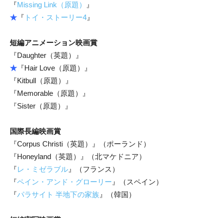
『
Missing Link（原題）
』
★
『
トイ・ストーリー4
』
短編アニメーション映画賞
『Daughter（英題）』
★
『Hair Love（原題）』
『Kitbull（原題）』
『Memorable（原題）』
『Sister（原題）』
国際長編映画賞
『Corpus Christi（英題）』（ポーランド）
『Honeyland（英題）』（北マケドニア）
『
レ・ミゼラブル
』（フランス）
『
ペイン・アンド・グローリー
』（スペイン）
『
パラサイト 半地下の家族
』（韓国）