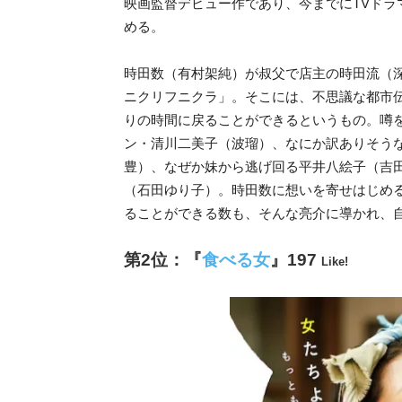
映画監督デビュー作であり、今までにTVド
める。
時田数（有村架純）が叔父で店主の時田流（
ニクリフニクラ」。そこには、不思議な都市
りの時間に戻ることができるというもの。噂
ン・清川二美子（波瑠）、なにか訳ありそう
豊）、なぜか妹から逃げ回る平井八絵子（吉
（石田ゆり子）。時田数に想いを寄せはじめ
ることができる数も、そんな亮介に導かれ、自分
第2位：『
食べる女
』197
Like!