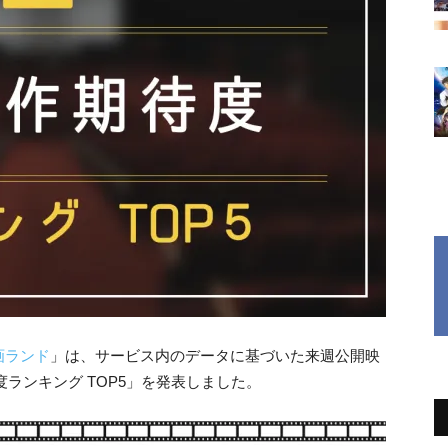
画ランド
」
は、
サービス内のデータに基づいた来週公開映
ランキング TOP5」
を発表しました。