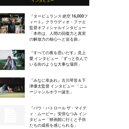
インタビュー
『タービュランス 絶空 16,000フ
ィート』クラウディオ・ファエ
監督オフィシャルインタビュー
「本作は、人間の回復力と真実
の解放力の核心へと迫る旅」
『すべての夜を思いだす』見上
愛 インタビュー 「ずっと住んで
いる街のような大事な場所」
『みなに幸あれ』古川琴音＆下
津優太監督 インタビュー 「ニュ
ージャンルホラー誕生」
『パウ・パトロール ザ・マイテ
ィ・ムービー』安倍なつみ イン
タビュー「映画館に行くと子供
たちの成長を感じられる」