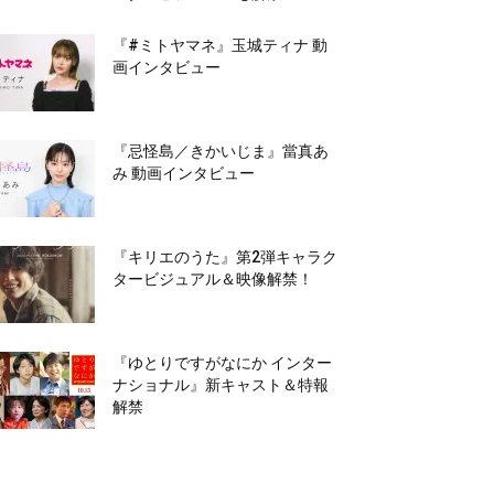
『#ミトヤマネ』玉城ティナ 動
画インタビュー
『忌怪島／きかいじま』當真あ
み 動画インタビュー
『キリエのうた』第2弾キャラク
タービジュアル＆映像解禁！
『ゆとりですがなにか インター
ナショナル』新キャスト＆特報
解禁