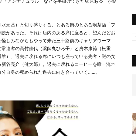
ラマ「アンナチュラル」などを手掛けてきた塚原あゆ子が務
深水元基）と切り盛りする、とある街のとある喫茶店「フ
伝説があった。それは店内のある席に座ると、望んだどお
を怪しみながらもやって来た三十路前のキャリアウーマ
な常連客の高竹佳代（薬師丸ひろ子）と房木康徳（松重
田羊）、過去に戻れる席にいつも座っている先客・謎の女
る新谷亮介（健太郎）。過去に戻れるコーヒーを唯一淹れ
自身の秘められた過去に向き合っていく......。