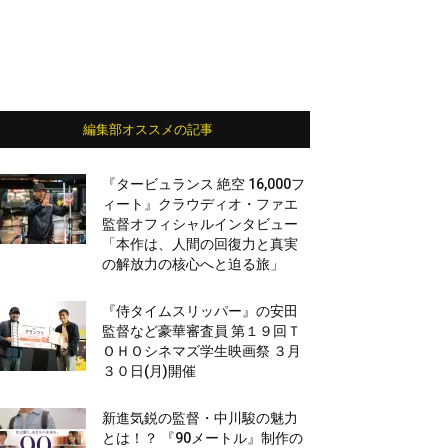
編集部オススメの記事
『タービュランス 絶空 16,000フ
ィート』クラウディオ・ファエ
監督オフィシャルインタビュー
「本作は、人間の回復力と真実
の解放力の核心へと迫る旅」
『侍タイムスリッパー』の安田
監督など豪華審査員 第１９回Ｔ
ＯＨＯシネマズ学生映画祭 ３月
３０日(月)開催
新進気鋭の監督・中川駿の魅力
とは！？ 『90メートル』制作の