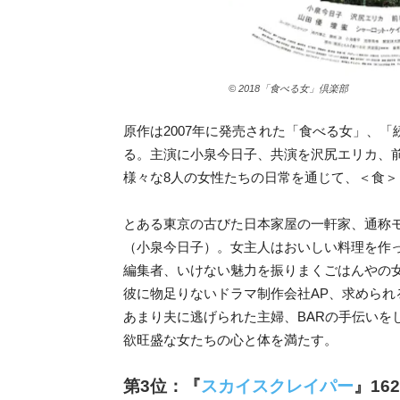
© 2018「食べる女」倶楽部
原作は2007年に発売された「食べる女」、
る。主演に小泉今日子、共演を沢尻エリカ、
様々な8人の女性たちの日常を通じて、＜食
とある東京の古びた日本家屋の一軒家、通称
（小泉今日子）。女主人はおいしい料理を作
編集者、いけない魅力を振りまくごはんやの
彼に物足りないドラマ制作会社AP、求めら
あまり夫に逃げられた主婦、BARの手伝いを
欲旺盛な女たちの心と体を満たす。
第3位：『
スカイスクレイパー
』16