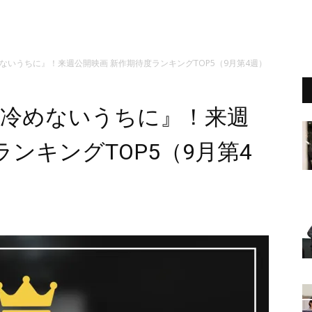
ないうちに』！来週公開映画 新作期待度ランキングTOP5（9月第4週）
が冷めないうちに』！来週
ンキングTOP5（9月第4