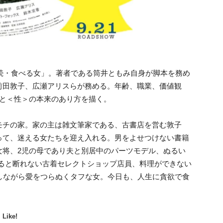
「続・食べる女」。著者である筒井ともみ自身が脚本を務め
前田敦子、広瀬アリスらが務める。年齢、職業、価値観
＞と＜性＞の本来のあり方を描く。
モチの家。家の主は雑文筆家である、古書店を営む敦子
って、迷える女たちを迎え入れる。男をよせつけない書籍
女将、2児の母であり夫と別居中のパーツモデル、ぬるい
れると断れない古着セレクトショップ店員、料理ができない
しながら愛をつらぬくタフな女。今日も、人生に貪欲で食
2
Like!