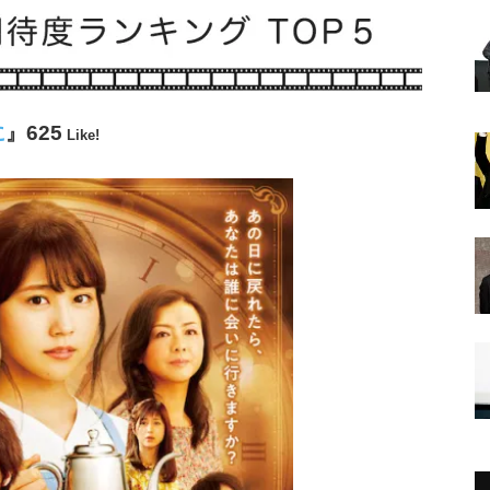
に
』625
Like!