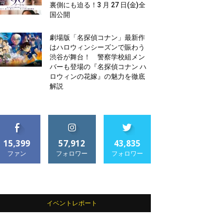
裏側にも迫る！3 月 27 日(金)全
国公開
劇場版「名探偵コナン」最新作
はハロウィンシーズンで賑わう
渋谷が舞台！ 警察学校組メン
バーも登場の『名探偵コナン ハ
ロウィンの花嫁』の魅力を徹底
解説
15,399
57,912
43,835
ファン
フォロワー
フォロワー
イベントレポート