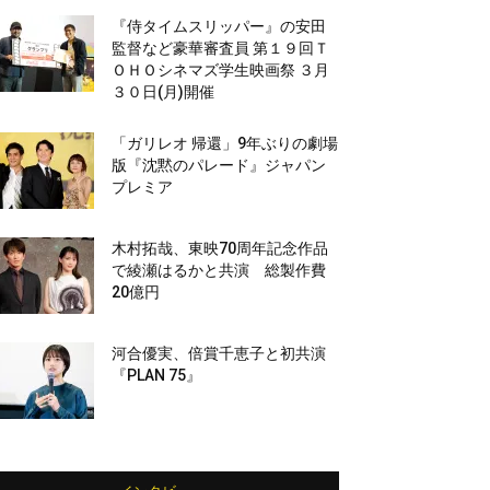
『侍タイムスリッパー』の安田
監督など豪華審査員 第１９回Ｔ
ＯＨＯシネマズ学生映画祭 ３月
３０日(月)開催
「ガリレオ 帰還」9年ぶりの劇場
版『沈黙のパレード』ジャパン
プレミア
木村拓哉、東映70周年記念作品
で綾瀬はるかと共演 総製作費
20億円
河合優実、倍賞千恵子と初共演
『PLAN 75』