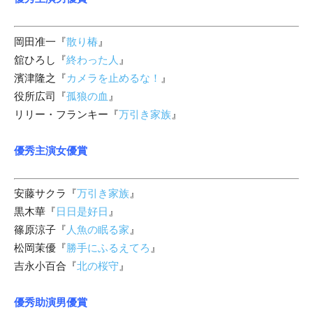
岡田准一『
散り椿
』
舘ひろし『
終わった人
』
濱津隆之『
カメラを止めるな！
』
役所広司『
孤狼の血
』
リリー・フランキー『
万引き家族
』
優秀主演女優賞
安藤サクラ『
万引き家族
』
黒木華『
日日是好日
』
篠原涼子『
人魚の眠る家
』
松岡茉優『
勝手にふるえてろ
』
吉永小百合『
北の桜守
』
優秀助演男優賞