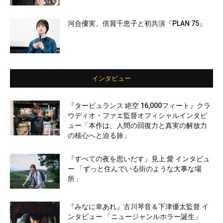
河合優実、倍賞千恵子と初共演『PLAN 75』
インタビュー
『タービュランス 絶空 16,000フィート』クラ
ウディオ・ファエ監督オフィシャルインタビ
ュー「本作は、人間の回復力と真実の解放力
の核心へと迫る旅」
『すべての夜を思いだす』見上 愛 インタビュ
ー 「ずっと住んでいる街のような大事な場
所」
『みなに幸あれ』古川琴音＆下津優太監督 イ
ンタビュー 「ニュージャンルホラー誕生」