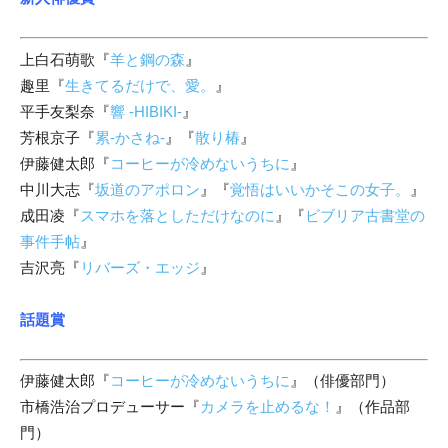
上白石萌歌『
羊と鋼の森
』
趣里『
生きてるだけで、愛。
』
平手友梨奈『
響 -HIBIKI-
』
芳根京子『
累-かさね-
』『
散り椿
』
伊藤健太郎『
コーヒーが冷めないうちに
』
中川大志『
坂道のアポロン
』『
覚悟はいいかそこの女子。
』
成田凌『
スマホを落としただけなのに
』『
ビブリア古書堂の
事件手帖
』
吉沢亮『
リバーズ・エッジ
』
話題賞
伊藤健太郎『
コーヒーが冷めないうちに
』（俳優部門）
市橋浩治プロデューサー『
カメラを止めるな！
』（作品部
門）