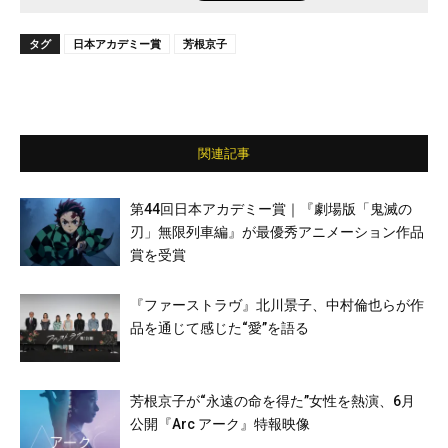
タグ
日本アカデミー賞
芳根京子
関連記事
第44回日本アカデミー賞｜『劇場版「鬼滅の
刃」無限列車編』が最優秀アニメーション作品
賞を受賞
『ファーストラヴ』北川景子、中村倫也らが作
品を通じて感じた“愛”を語る
芳根京子が“永遠の命を得た”女性を熱演、6月
公開『Arc アーク』特報映像