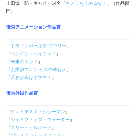
上田慎一郎・キャスト14名『
カメラを止めるな！
』（作品部
門）
優秀アニメーション作品賞
『
ドラゴンボール超 ブロリー
』
『
ペンギン・ハイウェイ
』
『
未来のミライ
』
『
名探偵コナン ゼロの執行人
』
『
若おかみは小学生！
』
優秀外国作品賞
『
グレイテスト・ショーマン
』
『
シェイプ・オブ・ウォーター
』
『
スリー・ビルボード
』
『
ボヘミアン・ラプソディ
』