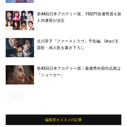
第44回⽇本アカデミー賞、15部⾨各優秀賞＆新
⼈俳優賞が決定
北川景子『ファーストラヴ』予告編、Uruが主
題歌・挿入歌を書き下ろし
第43回日本アカデミー賞｜最優秀外国作品賞は
『ジョーカー』
編集部オススメの記事