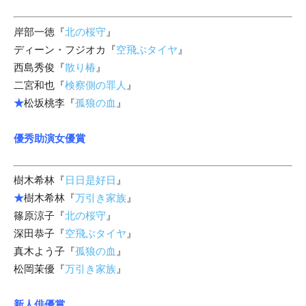
岸部一徳『
北の桜守
』
ディーン・フジオカ『
空飛ぶタイヤ
』
西島秀俊『
散り椿
』
二宮和也『
検察側の罪人
』
★
松坂桃李『
孤狼の血
』
優秀助演女優賞
樹木希林『
日日是好日
』
★
樹木希林『
万引き家族
』
篠原涼子『
北の桜守
』
深田恭子『
空飛ぶタイヤ
』
真木よう子『
孤狼の血
』
松岡茉優『
万引き家族
』
新人俳優賞