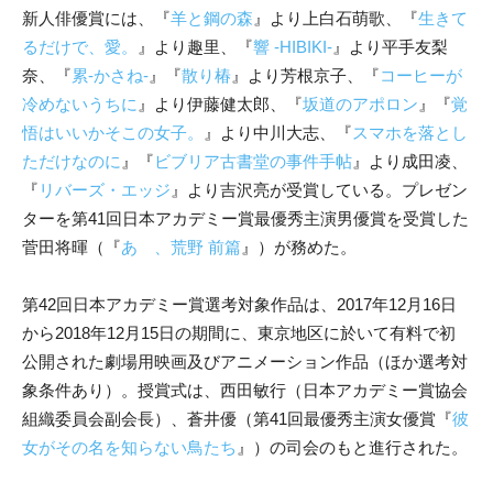
新人俳優賞には、『
羊と鋼の森
』より上白石萌歌、『
生きて
るだけで、愛。
』より趣里、『
響 -HIBIKI-
』より平手友梨
奈、『
累-かさね-
』『
散り椿
』より芳根京子、『
コーヒーが
冷めないうちに
』より伊藤健太郎、『
坂道のアポロン
』『
覚
悟はいいかそこの女子。
』より中川大志、『
スマホを落とし
ただけなのに
』『
ビブリア古書堂の事件手帖
』より成田凌、
『
リバーズ・エッジ
』より吉沢亮が受賞している。プレゼン
ターを第41回日本アカデミー賞最優秀主演男優賞を受賞した
菅田将暉（『
あゝ、荒野 前篇
』）が務めた。
第42回日本アカデミー賞選考対象作品は、2017年12月16日
から2018年12月15日の期間に、東京地区に於いて有料で初
公開された劇場用映画及びアニメーション作品（ほか選考対
象条件あり）。授賞式は、西田敏行（日本アカデミー賞協会
組織委員会副会長）、蒼井優（第41回最優秀主演女優賞『
彼
女がその名を知らない鳥たち
』）の司会のもと進行された。