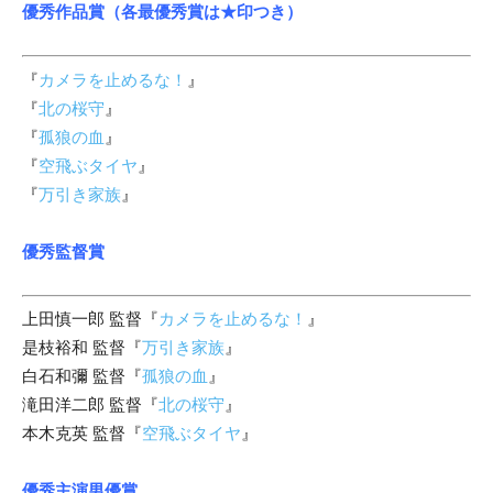
優秀作品賞（各最優秀賞は★印つき）
『
カメラを止めるな！
』
『
北の桜守
』
『
孤狼の血
』
『
空飛ぶタイヤ
』
『
万引き家族
』
優秀監督賞
上田慎一郎 監督『
カメラを止めるな！
』
是枝裕和 監督『
万引き家族
』
白石和彌 監督『
孤狼の血
』
滝田洋二郎 監督『
北の桜守
』
本木克英 監督『
空飛ぶタイヤ
』
優秀主演男優賞