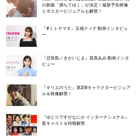
の新曲「満ちてゆく」が決定！最新予告映像
とポスタービジュアルも解禁！
『#ミトヤマネ』玉城ティナ 動画インタビュ
ー
『忌怪島／きかいじま』當真あみ 動画インタ
ビュー
『キリエのうた』第2弾キャラクタービジュア
ル＆映像解禁！
『ゆとりですがなにか インターナショナル』
新キャスト＆特報解禁