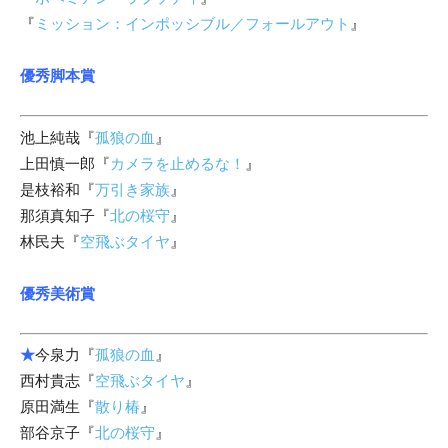
『
ミッション：インポッシブル／フォールアウト
』
優秀脚本賞
池上純哉『
孤狼の血
』
上田慎一郎『
カメラを止めるな！
』
是枝裕和『
万引き家族
』
那須真知子『
北の桜守
』
林民夫『
空飛ぶタイヤ
』
優秀美術賞
★
今泉力『
孤狼の血
』
西村貴志『
空飛ぶタイヤ
』
原田満生『
散り椿
』
部谷京子『
北の桜守
』