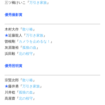
三ツ橋けいこ『
万引き家族
』
優秀撮影賞
木村大作『
散り椿
』
★
近藤龍人『
万引き家族
』
曽根剛『
カメラを止めるな！
』
灰原隆裕『
孤狼の血
』
浜田毅『
北の桜守
』
優秀照明賞
宗賢次郎『
散り椿
』
★
藤井勇『
万引き家族
』
川井稔『
孤狼の血
』
髙屋齋『
北の桜守
』