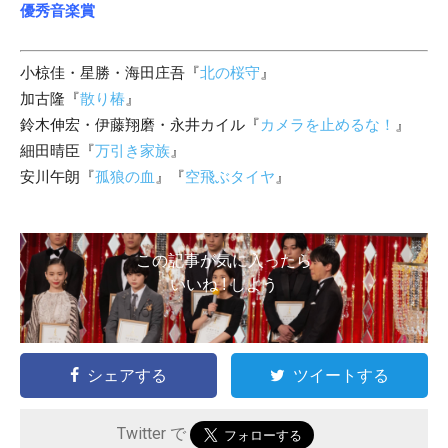
優秀音楽賞
小椋佳・星勝・海田庄吾『
北の桜守
』
加古隆『
散り椿
』
鈴木伸宏・伊藤翔磨・永井カイル『
カメラを止めるな！
』
細田晴臣『
万引き家族
』
安川午朗『
孤狼の血
』『
空飛ぶタイヤ
』
この記事が気に入ったら
いいね ! しよう
シェアする
ツイートする
Twitter で