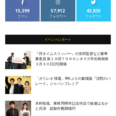
15,399
57,912
43,835
ファン
フォロワー
フォロワー
イベントレポート
『侍タイムスリッパー』の安田監督など豪華
審査員 第１９回ＴＯＨＯシネマズ学生映画祭
３月３０日(月)開催
「ガリレオ 帰還」9年ぶりの劇場版『沈黙のパ
レード』ジャパンプレミア
木村拓哉、東映70周年記念作品で綾瀬はるか
と共演 総製作費20億円