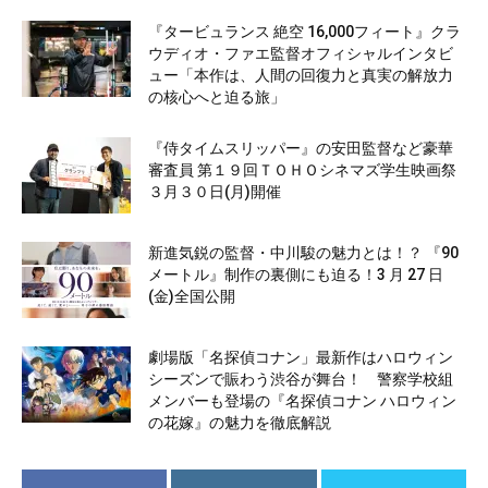
『タービュランス 絶空 16,000フィート』クラ
ウディオ・ファエ監督オフィシャルインタビ
ュー「本作は、人間の回復力と真実の解放力
の核心へと迫る旅」
『侍タイムスリッパー』の安田監督など豪華
審査員 第１９回ＴＯＨＯシネマズ学生映画祭
３月３０日(月)開催
新進気鋭の監督・中川駿の魅力とは！？ 『90
メートル』制作の裏側にも迫る！3 月 27 日
(金)全国公開
劇場版「名探偵コナン」最新作はハロウィン
シーズンで賑わう渋谷が舞台！ 警察学校組
メンバーも登場の『名探偵コナン ハロウィン
の花嫁』の魅力を徹底解説