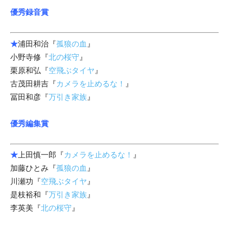
優秀録音賞
★
浦田和治『
孤狼の血
』
小野寺修『
北の桜守
』
栗原和弘『
空飛ぶタイヤ
』
古茂田耕吉『
カメラを止めるな！
』
冨田和彦『
万引き家族
』
優秀編集賞
★
上田慎一郎『
カメラを止めるな！
』
加藤ひとみ『
孤狼の血
』
川瀬功『
空飛ぶタイヤ
』
是枝裕和『
万引き家族
』
李英美『
北の桜守
』