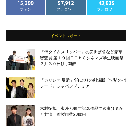
15,399
57,912
43,835
ファン
フォロワー
フォロワー
イベントレポート
『侍タイムスリッパー』の安田監督など豪華
審査員 第１９回ＴＯＨＯシネマズ学生映画祭
３月３０日(月)開催
「ガリレオ 帰還」9年ぶりの劇場版『沈黙のパ
レード』ジャパンプレミア
木村拓哉、東映70周年記念作品で綾瀬はるか
と共演 総製作費20億円