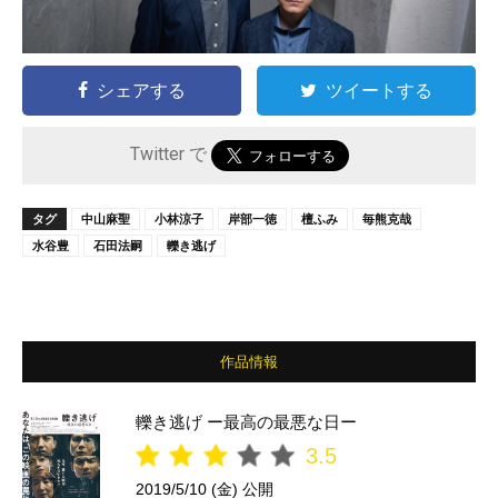
シェアする
ツイートする
Twitter で
タグ
中山麻聖
小林涼子
岸部一徳
檀ふみ
毎熊克哉
水谷豊
石田法嗣
轢き逃げ
作品情報
轢き逃げ ー最高の最悪な日ー
3.5
2019/5/10 (金) 公開