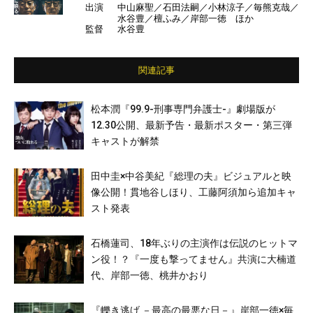
出演
中山麻聖／石田法嗣／小林涼子／毎熊克哉／
水谷豊／檀ふみ／岸部一徳 ほか
監督
水谷豊
関連記事
松本潤『99.9-刑事専門弁護士-』劇場版が
12.30公開、最新予告・最新ポスター・第三弾
キャストが解禁
田中圭×中谷美紀『総理の夫』ビジュアルと映
像公開！貫地谷しほり、工藤阿須加ら追加キャ
スト発表
石橋蓮司、18年ぶりの主演作は伝説のヒットマ
ン役！？『一度も撃ってません』共演に大楠道
代、岸部一徳、桃井かおり
『轢き逃げ －最高の最悪な日－』岸部一徳×毎