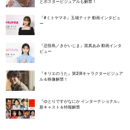
とポスタービジュアルも解禁！
『#ミトヤマネ』玉城ティナ 動画インタビュ
ー
『忌怪島／きかいじま』當真あみ 動画インタ
ビュー
『キリエのうた』第2弾キャラクタービジュア
ル＆映像解禁！
『ゆとりですがなにか インターナショナル』
新キャスト＆特報解禁