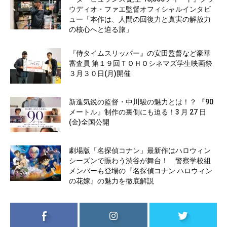
ウディオ・ファエ監督オフィシャルインタビ
ュー「本作は、人間の回復力と真実の解放力
の核心へと迫る旅」
『侍タイムスリッパー』の安田監督など豪華
審査員 第１９回ＴＯＨＯシネマズ学生映画祭
３月３０日(月)開催
新進気鋭の監督・中川駿の魅力とは！？ 『90
メートル』制作の裏側にも迫る！3 月 27 日
(金)全国公開
劇場版「名探偵コナン」最新作はハロウィン
シーズンで賑わう渋谷が舞台！ 警察学校組
メンバーも登場の『名探偵コナン ハロウィン
の花嫁』の魅力を徹底解説