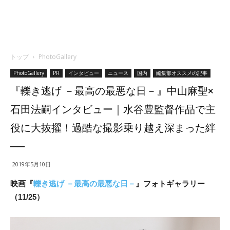
トップ
PhotoGallery
PhotoGallery
PR
インタビュー
ニュース
国内
編集部オススメの記事
『轢き逃げ －最高の最悪な日－』中山麻聖×
石田法嗣インタビュー｜水谷豊監督作品で主
役に大抜擢！過酷な撮影乗り越え深まった絆
──
2019年5月10日
映画『
轢き逃げ －最高の最悪な日－
』フォトギャラリー
（11/25）