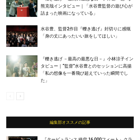
熊克哉インタビュー｜「水谷豊監督の遊び心が
詰まった映画になっている」
水谷豊、監督2作目『轢き逃げ』封切りに感慨
「身の丈にあったいい旅をしてほしい」
『轢き逃げ －最高の最悪な日－』小林涼子イン
タビュー｜“監督”水谷豊とのセッションに高揚
「私の想像を一番飛び超えていった瞬間でし
た」
編集部オススメの記事
『タービュランス 絶空 16,000フィート』クラ