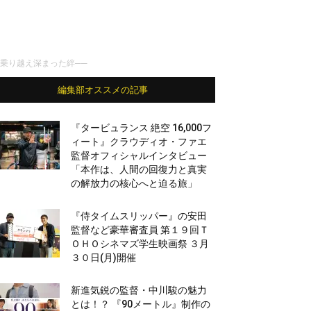
乗り越え深まった絆──
編集部オススメの記事
『タービュランス 絶空 16,000フ
ィート』クラウディオ・ファエ
監督オフィシャルインタビュー
「本作は、人間の回復力と真実
の解放力の核心へと迫る旅」
『侍タイムスリッパー』の安田
監督など豪華審査員 第１９回Ｔ
ＯＨＯシネマズ学生映画祭 ３月
３０日(月)開催
新進気鋭の監督・中川駿の魅力
とは！？ 『90メートル』制作の