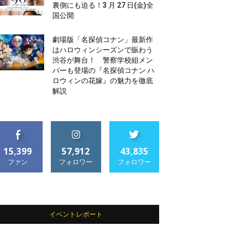
裏側にも迫る！3 月 27 日(金)全
国公開
劇場版「名探偵コナン」最新作
はハロウィンシーズンで賑わう
渋谷が舞台！ 警察学校組メン
バーも登場の『名探偵コナン ハ
ロウィンの花嫁』の魅力を徹底
解説
15,399
57,912
43,835
ファン
フォロワー
フォロワー
イベントレポート