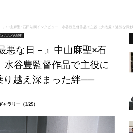
日－』中山麻聖×石田法嗣インタビュー｜水谷豊監督作品で主役に大抜擢！過酷な撮影
部オススメの記事
最悪な日－』中山麻聖×石
｜水谷豊監督作品で主役に
乗り越え深まった絆──
ャラリー（3/25）