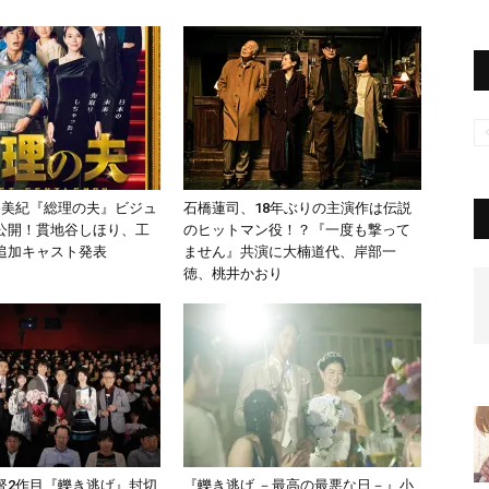
谷美紀『総理の夫』ビジュ
石橋蓮司、18年ぶりの主演作は伝説
公開！貫地谷しほり、工
のヒットマン役！？『一度も撃って
追加キャスト発表
ません』共演に大楠道代、岸部一
徳、桃井かおり
督2作目『轢き逃げ』封切
『轢き逃げ －最高の最悪な日－』小