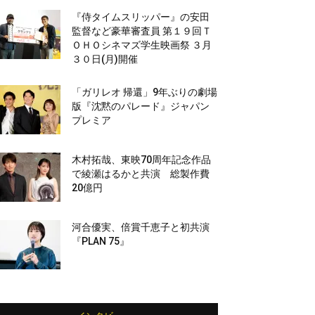
『侍タイムスリッパー』の安田
監督など豪華審査員 第１９回Ｔ
ＯＨＯシネマズ学生映画祭 ３月
３０日(月)開催
「ガリレオ 帰還」9年ぶりの劇場
版『沈黙のパレード』ジャパン
プレミア
木村拓哉、東映70周年記念作品
で綾瀬はるかと共演 総製作費
20億円
河合優実、倍賞千恵子と初共演
『PLAN 75』