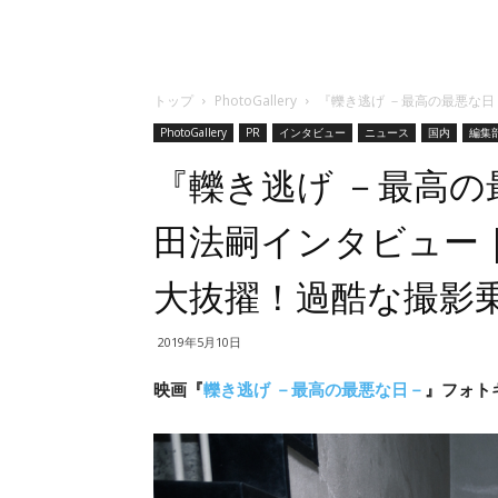
トップ
PhotoGallery
『轢き逃げ －最高の最悪な
PhotoGallery
PR
インタビュー
ニュース
国内
編集
『轢き逃げ －最高の
田法嗣インタビュー
大抜擢！過酷な撮影
2019年5月10日
映画『
轢き逃げ －最高の最悪な日－
』フォトギ