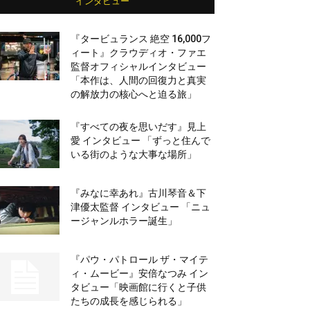
インタビュー
『タービュランス 絶空 16,000フ
ィート』クラウディオ・ファエ
監督オフィシャルインタビュー
「本作は、人間の回復力と真実
の解放力の核心へと迫る旅」
『すべての夜を思いだす』見上
愛 インタビュー 「ずっと住んで
いる街のような大事な場所」
『みなに幸あれ』古川琴音＆下
津優太監督 インタビュー 「ニュ
ージャンルホラー誕生」
『パウ・パトロール ザ・マイテ
ィ・ムービー』安倍なつみ イン
タビュー「映画館に行くと子供
たちの成長を感じられる」