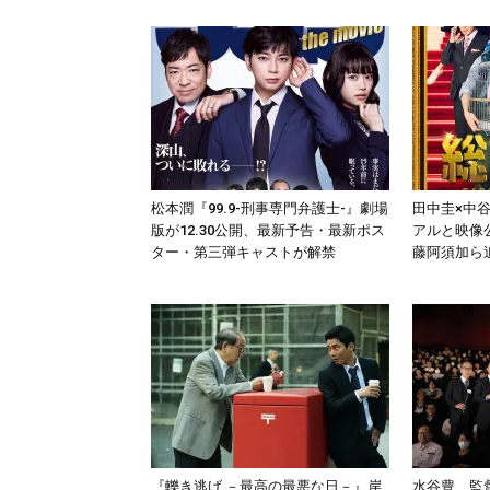
松本潤『99.9-刑事専門弁護士-』劇場
田中圭×中
版が12.30公開、最新予告・最新ポス
アルと映像
ター・第三弾キャストが解禁
藤阿須加ら
『轢き逃げ －最高の最悪な日－』岸
水谷豊、監