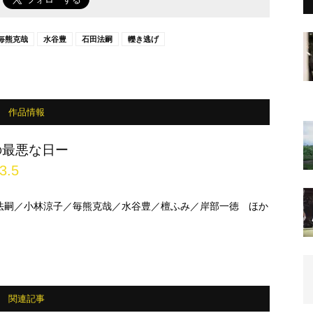
毎熊克哉
水谷豊
石田法嗣
轢き逃げ
作品情報
の最悪な日ー
3.5
法嗣／小林涼子／毎熊克哉／水谷豊／檀ふみ／岸部一徳 ほか
関連記事