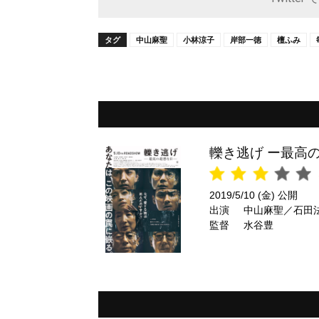
タグ
中山麻聖
小林涼子
岸部一徳
檀ふみ
轢き逃げ ー最高
2019/5/10 (金) 公開
出演
中山麻聖／石田
監督
水谷豊