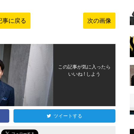
記事に戻る
次の画像
この記事が気に入ったら
いいね ! しよう
ツイートする
で