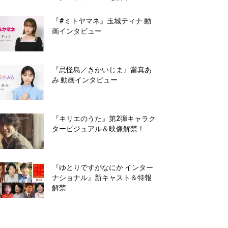
『#ミトヤマネ』玉城ティナ 動
画インタビュー
『忌怪島／きかいじま』當真あ
み 動画インタビュー
『キリエのうた』第2弾キャラク
タービジュアル＆映像解禁！
『ゆとりですがなにか インター
ナショナル』新キャスト＆特報
解禁