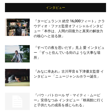
インタビュー
『タービュランス 絶空 16,000フィート』クラ
ウディオ・ファエ監督オフィシャルインタビ
ュー「本作は、人間の回復力と真実の解放力
の核心へと迫る旅」
『すべての夜を思いだす』見上 愛 インタビュ
ー 「ずっと住んでいる街のような大事な場
所」
『みなに幸あれ』古川琴音＆下津優太監督 イ
ンタビュー 「ニュージャンルホラー誕生」
『パウ・パトロール ザ・マイティ・ムービ
ー』安倍なつみ インタビュー「映画館に行く
と子供たちの成長を感じられる」