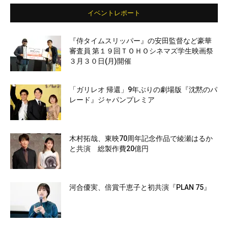
イベントレポート
『侍タイムスリッパー』の安田監督など豪華
審査員 第１９回ＴＯＨＯシネマズ学生映画祭
３月３０日(月)開催
「ガリレオ 帰還」9年ぶりの劇場版『沈黙のパ
レード』ジャパンプレミア
木村拓哉、東映70周年記念作品で綾瀬はるか
と共演 総製作費20億円
河合優実、倍賞千恵子と初共演『PLAN 75』