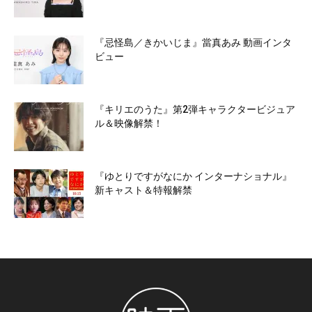
『忌怪島／きかいじま』當真あみ 動画インタ
ビュー
『キリエのうた』第2弾キャラクタービジュア
ル＆映像解禁！
『ゆとりですがなにか インターナショナル』
新キャスト＆特報解禁