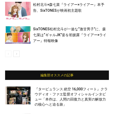
松村北斗×森七菜『ライアー×ライアー』本予
告、SixTONESが映画初主題歌
SixTONES松村北斗が一途な“激甘男子”に、森
七菜は“ギャルJK”姿を初披露『ライアー×ライ
アー』特報映像
編集部オススメの記事
『タービュランス 絶空 16,000フィート』クラ
ウディオ・ファエ監督オフィシャルインタビ
ュー「本作は、人間の回復力と真実の解放力
の核心へと迫る旅」