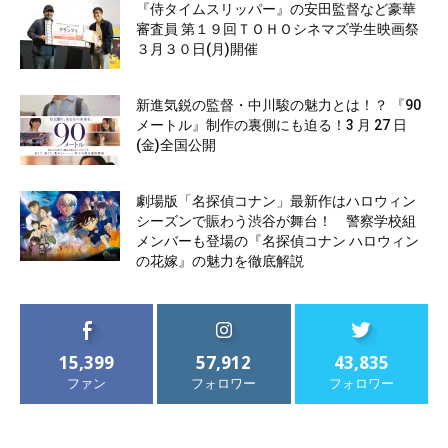
『侍タイムスリッパー』の安田監督など豪華
審査員 第１９回ＴＯＨＯシネマズ学生映画祭
３月３０日(月)開催
新進気鋭の監督・中川駿の魅力とは！？ 『90
メートル』制作の裏側にも迫る！3 月 27 日
(金)全国公開
劇場版「名探偵コナン」最新作はハロウィン
シーズンで賑わう渋谷が舞台！ 警察学校組
メンバーも登場の『名探偵コナン ハロウィン
の花嫁』の魅力を徹底解説
15,399
57,912
43,835
ファン
フォロワー
フォロワー