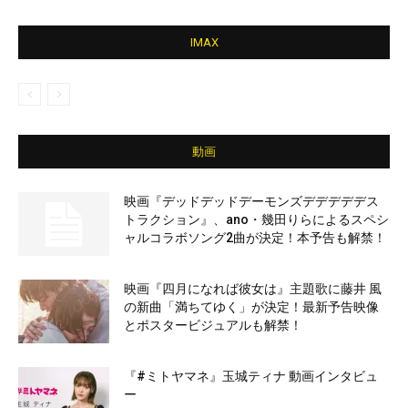
IMAX
動画
映画『デッドデッドデーモンズデデデデデス
トラクション』、ano・幾田りらによるスペシ
ャルコラボソング2曲が決定！本予告も解禁！
映画『四月になれば彼女は』主題歌に藤井 風
の新曲「満ちてゆく」が決定！最新予告映像
とポスタービジュアルも解禁！
『#ミトヤマネ』玉城ティナ 動画インタビュ
ー