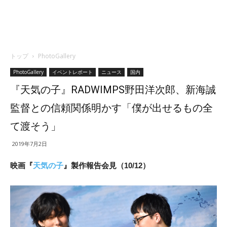
トップ
PhotoGallery
PhotoGallery
イベントレポート
ニュース
国内
『天気の子』RADWIMPS野田洋次郎、新海誠
監督との信頼関係明かす「僕が出せるもの全
て渡そう」
2019年7月2日
映画『
天気の子
』製作報告会見（10/12）