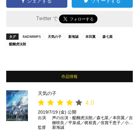
シェアする
ツイートする
Twitter で
タグ
RADWIMPS
天気の子
新海誠
本田翼
森七菜
醍醐虎汰朗
作品情報
天気の子
4.0
2019/7/19 (金) 公開
出演
声の出演：醍醐虎汰朗／森七菜／本田翼／吉
柳咲良／平泉成／梶裕貴／倍賞千恵子／小栗
監督
新海誠
旬 ほか