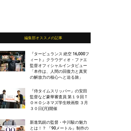
編集部オススメの記事
『タービュランス 絶空 16,000フ
ィート』クラウディオ・ファエ
監督オフィシャルインタビュー
「本作は、人間の回復力と真実
の解放力の核心へと迫る旅」
『侍タイムスリッパー』の安田
監督など豪華審査員 第１９回Ｔ
ＯＨＯシネマズ学生映画祭 ３月
３０日(月)開催
新進気鋭の監督・中川駿の魅力
とは！？ 『90メートル』制作の