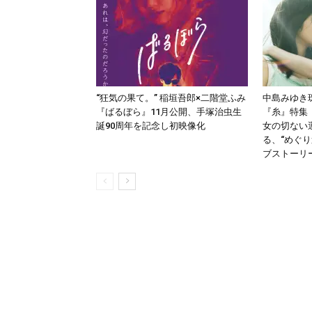
“狂気の果て。” 稲垣吾郎×二階堂ふみ
中島みゆき
『ばるぼら』11月公開、手塚治虫生
『糸』特集
誕90周年を記念し初映像化
女の切ない
る、“めぐ
ブストーリ