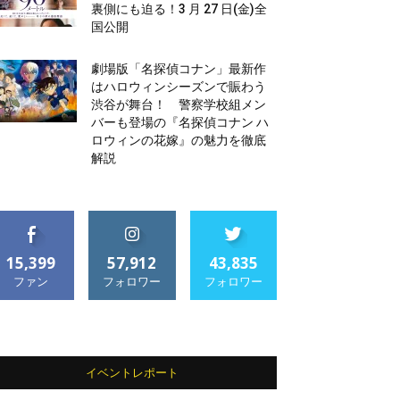
裏側にも迫る！3 月 27 日(金)全
国公開
劇場版「名探偵コナン」最新作
はハロウィンシーズンで賑わう
渋谷が舞台！ 警察学校組メン
バーも登場の『名探偵コナン ハ
ロウィンの花嫁』の魅力を徹底
解説
15,399
57,912
43,835
ファン
フォロワー
フォロワー
イベントレポート