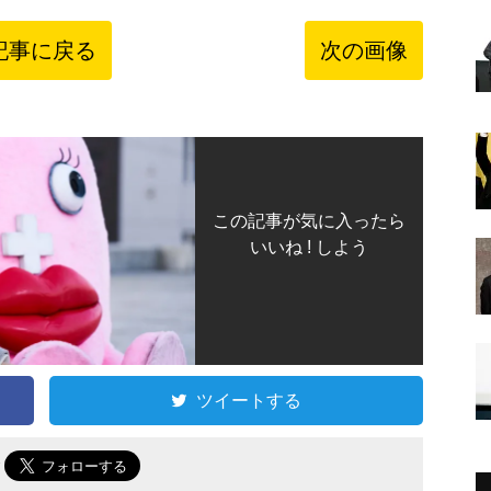
記事に戻る
次の画像
この記事が気に入ったら
いいね ! しよう
ツイートする
で