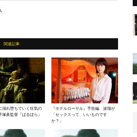
ん
関連記事
に溺れ堕ちていく狂気の
『ホテルローヤル』予告編、波瑠が
手塚眞監督『ばるぼら』
「セックスって、いいものです
か？」