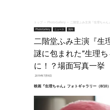
トップ
PhotoGallery
二階堂ふみ主演『生理ちゃん』
PhotoGallery
ニュース
国内
二階堂ふみ主演『生理
謎に包まれた”生理ち
に！？場面写真一挙
2019年7月9日
映画『生理ちゃん』フォトギャラリー（8/10