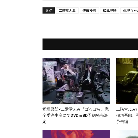
タグ
二階堂ふみ
伊藤沙莉
松風理咲
生理ちゃ
稲垣吾郎×二階堂ふみ『ばるぼら』完
二階堂ふみ
全受注生産にてDVD＆BD予約発売決
稲垣吾郎、
定
予告編