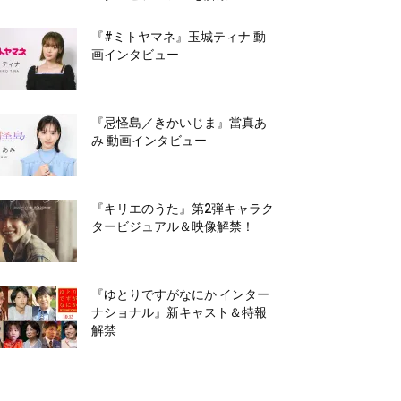
『#ミトヤマネ』玉城ティナ 動
画インタビュー
『忌怪島／きかいじま』當真あ
み 動画インタビュー
『キリエのうた』第2弾キャラク
タービジュアル＆映像解禁！
『ゆとりですがなにか インター
ナショナル』新キャスト＆特報
解禁