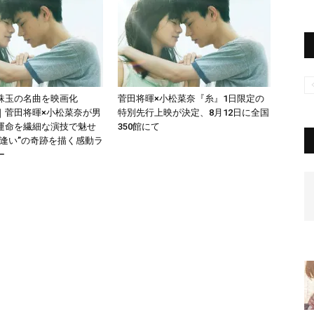
珠玉の名曲を映画化
菅田将暉×小松菜奈『糸』1日限定の
｜菅田将暉×小松菜奈が男
特別先行上映が決定、8月12日に全国
運命を繊細な演技で魅せ
350館にて
り逢い”の奇跡を描く感動ラ
ー