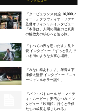
インタビュー
『タービュランス 絶空 16,000フ
ィート』クラウディオ・ファエ
監督オフィシャルインタビュー
「本作は、人間の回復力と真実
の解放力の核心へと迫る旅」
『すべての夜を思いだす』見上
愛 インタビュー 「ずっと住んで
いる街のような大事な場所」
『みなに幸あれ』古川琴音＆下
津優太監督 インタビュー 「ニュ
ージャンルホラー誕生」
『パウ・パトロール ザ・マイテ
ィ・ムービー』安倍なつみ イン
タビュー「映画館に行くと子供
たちの成長を感じられる」