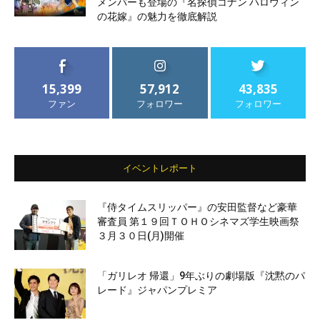
メンバーも登場の『名探偵コナン ハロウィン
の花嫁』の魅力を徹底解説
15,399
57,912
43,835
ファン
フォロワー
フォロワー
イベントレポート
『侍タイムスリッパー』の安田監督など豪華
審査員 第１９回ＴＯＨＯシネマズ学生映画祭
３月３０日(月)開催
「ガリレオ 帰還」9年ぶりの劇場版『沈黙のパ
レード』ジャパンプレミア