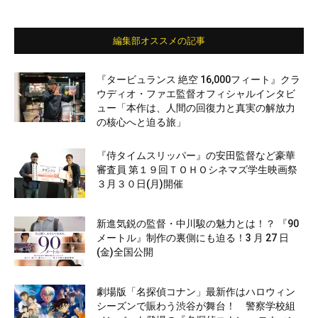
編集部オススメの記事
『タービュランス 絶空 16,000フィート』クラ
ウディオ・ファエ監督オフィシャルインタビ
ュー「本作は、人間の回復力と真実の解放力
の核心へと迫る旅」
『侍タイムスリッパー』の安田監督など豪華
審査員 第１９回ＴＯＨＯシネマズ学生映画祭
３月３０日(月)開催
新進気鋭の監督・中川駿の魅力とは！？ 『90
メートル』制作の裏側にも迫る！3 月 27 日
(金)全国公開
劇場版「名探偵コナン」最新作はハロウィン
シーズンで賑わう渋谷が舞台！ 警察学校組