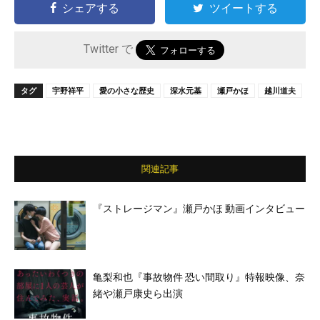
シェアする
ツイートする
Twitter で
タグ
宇野祥平
愛の小さな歴史
深水元基
瀬戸かほ
越川道夫
関連記事
『ストレージマン』瀬戸かほ 動画インタビュー
亀梨和也『事故物件 恐い間取り』特報映像、奈
緒や瀬戸康史ら出演