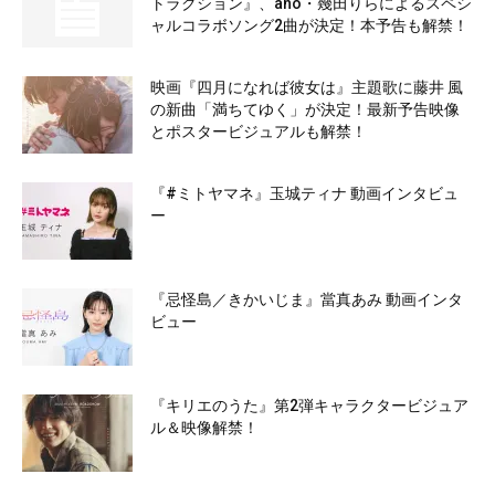
トラクション』、ano・幾田りらによるスペシ
ャルコラボソング2曲が決定！本予告も解禁！
映画『四月になれば彼女は』主題歌に藤井 風
の新曲「満ちてゆく」が決定！最新予告映像
とポスタービジュアルも解禁！
『#ミトヤマネ』玉城ティナ 動画インタビュ
ー
『忌怪島／きかいじま』當真あみ 動画インタ
ビュー
『キリエのうた』第2弾キャラクタービジュア
ル＆映像解禁！