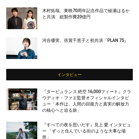
木村拓哉、東映70周年記念作品で綾瀬はるか
と共演 総製作費20億円
河合優実、倍賞千恵子と初共演『PLAN 75』
インタビュー
『タービュランス 絶空 16,000フィート』クラ
ウディオ・ファエ監督オフィシャルインタビ
ュー「本作は、人間の回復力と真実の解放力
の核心へと迫る旅」
『すべての夜を思いだす』見上 愛 インタビュ
ー 「ずっと住んでいる街のような大事な場
所」