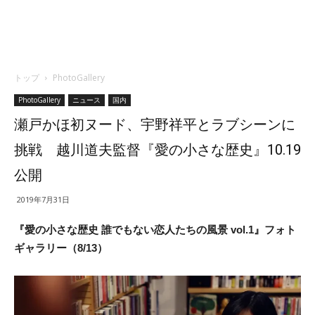
トップ
PhotoGallery
PhotoGallery
ニュース
国内
瀬戸かほ初ヌード、宇野祥平とラブシーンに
挑戦 越川道夫監督『愛の小さな歴史』10.19
公開
2019年7月31日
『愛の小さな歴史 誰でもない恋人たちの風景 vol.1』フォト
ギャラリー（8/13）