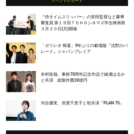
イベントレポート
『侍タイムスリッパー』の安田監督など豪華
審査員 第１９回ＴＯＨＯシネマズ学生映画祭
３月３０日(月)開催
「ガリレオ 帰還」9年ぶりの劇場版『沈黙のパ
レード』ジャパンプレミア
木村拓哉、東映70周年記念作品で綾瀬はるか
と共演 総製作費20億円
河合優実、倍賞千恵子と初共演『PLAN 75』