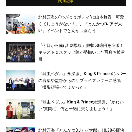
関連記事
北村匠海の“わがままボディ”に山本舞香「可愛
くてしょうがない！」、『とんかつDJアゲ太
郎』イベントでとんかつ食らう
『今日から俺は!!劇場版』興収50億円を突破！
キャスト＆スタッフ陣が勢揃いした写真お披露
目
『弱虫ペダル』永瀬廉、King & Princeメンバー
の言葉や監督からのサプライズレターに感慨
「撮影頑張ってよかった」
『弱虫ペダル』King & Prince永瀬廉、“かわい
い”質問に「俺と一緒に乗りましょう！」
北村匠海『とんかつDJアゲ太郎』10.30公開決