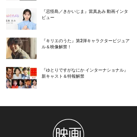
『忌怪島／きかいじま』當真あみ 動画インタ
ビュー
『キリエのうた』第2弾キャラクタービジュア
ル＆映像解禁！
『ゆとりですがなにか インターナショナル』
新キャスト＆特報解禁