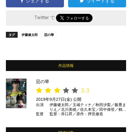
シェアする
ツイートする
Twitter で
タグ
伊藤健太郎
惡の華
作品情報
惡の華
3.3
2019年9月27日(金) 公開
出演
伊藤健太郎／玉城ティナ／秋田汐梨／飯豊ま
りえ／北川美穂／佐久本宝／田中偉登／鶴見
監督
監督：井口昇／原作：押見修造
辰吾／坂井真紀／高橋和也／黒沢あすか／
佐々木すみ江／松本若菜 ほか