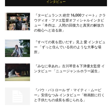
インタビュー
『タービュランス 絶空 16,000フィート』クラ
ウディオ・ファエ監督オフィシャルインタビ
ュー「本作は、人間の回復力と真実の解放力
の核心へと迫る旅」
『すべての夜を思いだす』見上 愛 インタビュ
ー 「ずっと住んでいる街のような大事な場
所」
『みなに幸あれ』古川琴音＆下津優太監督 イ
ンタビュー 「ニュージャンルホラー誕生」
『パウ・パトロール ザ・マイティ・ムービ
ー』安倍なつみ インタビュー「映画館に行く
と子供たちの成長を感じられる」