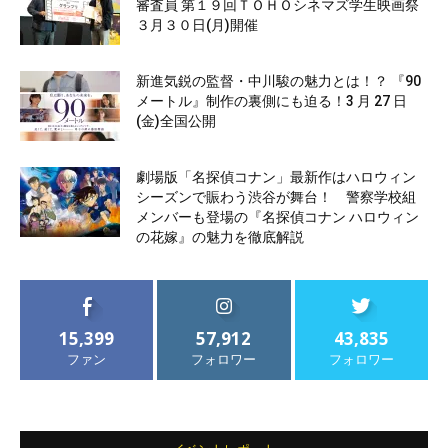
審査員 第１９回ＴＯＨＯシネマズ学生映画祭
３月３０日(月)開催
新進気鋭の監督・中川駿の魅力とは！？ 『90
メートル』制作の裏側にも迫る！3 月 27 日
(金)全国公開
劇場版「名探偵コナン」最新作はハロウィン
シーズンで賑わう渋谷が舞台！ 警察学校組
メンバーも登場の『名探偵コナン ハロウィン
の花嫁』の魅力を徹底解説
15,399
57,912
43,835
ファン
フォロワー
フォロワー