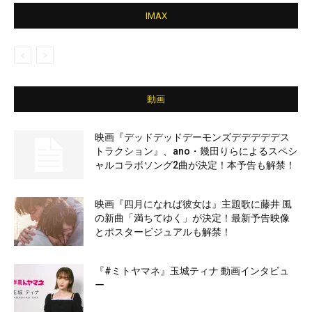
IMAX
動画
映画『デッドデッドデーモンズデデデデデス
トラクション』、ano・幾田りらによるスペシ
ャルコラボソング2曲が決定！本予告も解禁！
映画『四月になれば彼女は』主題歌に藤井 風
の新曲「満ちてゆく」が決定！最新予告映像
とポスタービジュアルも解禁！
『#ミトヤマネ』玉城ティナ 動画インタビュ
ー