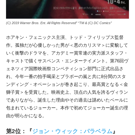
(C) 2019 Warner Bros. Ent. All Rights Reserved” “TM & (C) DC Comics”
ホアキン・フェニックス主演、トッド・フィリップス監督
作。孤独だが心優しかった男が＜悪のカリスマ＞に変貌して
いく衝撃のドラマを、アカデミー賞常連の実力派スタッフ・
キャストで描くサスペンス・エンターテイメント。第76回ヴ
ェネツィア国際映画祭コンペティション部門に正式出品さ
れ、今年一番の拍手喝采とブラボーの嵐と共に8分間のスタ
ンディング・オベーションが巻き起こり、最高賞となる＜金
獅子賞＞を受賞した。映画史上、頂点の人気を誇るヴィラン
でありながら、誕生した理由やその過去は謎めいたベールに
包まれているジョーカー。本作で初めてジョーカー誕生の理
由が明らかになる。
第2位：『
ジョン・ウィック：パラベラム
』