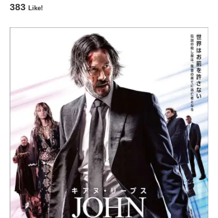
383
Like!