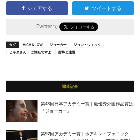
シェアする
ツイートする
Twitter で
タグ
HiGH＆LOW
ジョーカー
ジョン・ウィック
ヒキタさん！ ご懐妊ですよ
蜜蜂と遠雷
関連記事
第43回日本アカデミー賞｜最優秀外国作品賞は
『ジョーカー』
第92回アカデミー賞｜ホアキン・フェニック