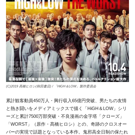
(C)2019 髙橋ヒロシ(秋田書店) / 「HiGH＆LOW」製作委員会
累計観客動員
450
万人・興行収入
65
億円突破、男たちの友情
と熱き闘いをメディアミックスで描く
「
HiGH＆LOW
」シリ
ーズ
と
累計
7500
万部突破・不良
漫画の金字塔
「クローズ」
「
WORST
」（原作・髙橋ヒロシ
）
との、奇跡の
クロスオー
バーの実現
で話題となっている本作
。
鬼邪高全日制の保たれ