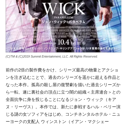
(C)TM & (C)2019 Summit Entertainment, LLC. All Rights Reserved.
前作の2倍の製作費をかけ、シリーズ最高の物量とアクショ
ンを注ぎ込むことで、過去のシリーズを遥かに超える作品と
なった本作。孤高の殺し屋の復讐劇を描いた過去シリーズか
ら一転、遂に裏社会の頂点に立つ闇の組織＜主席連合＞との
全面抗争に身を投じることになるジョン・ウィック（キア
ヌ・リーヴス）。本作では、新たに参戦するハル・ベリー演
じる謎の女ソフィアをはじめ、コンチネンタルホテル・ニュ
ーヨークの支配人 ウィンストン（イアン・マクシェー