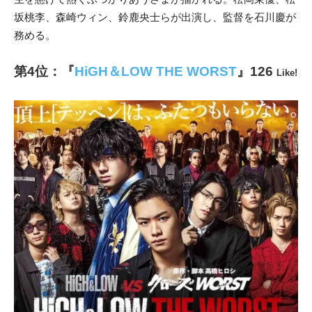
坂桃李、森崎ウィン、鈴鹿央士らが出演し、監督を石川慶が
務める。
第4位：
『
HiGH＆LOW THE WORST
』
126
Like!