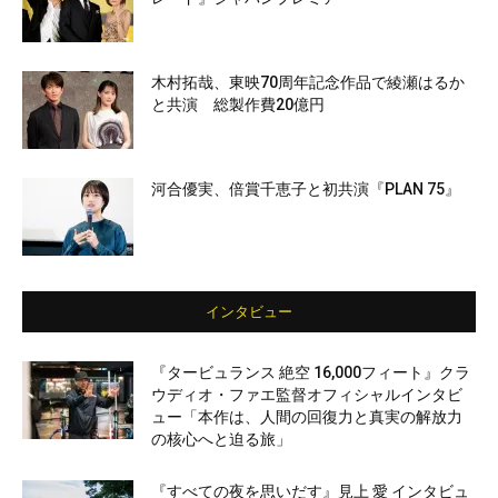
木村拓哉、東映70周年記念作品で綾瀬はるか
と共演 総製作費20億円
河合優実、倍賞千恵子と初共演『PLAN 75』
インタビュー
『タービュランス 絶空 16,000フィート』クラ
ウディオ・ファエ監督オフィシャルインタビ
ュー「本作は、人間の回復力と真実の解放力
の核心へと迫る旅」
『すべての夜を思いだす』見上 愛 インタビュ