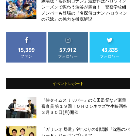
劇場版「名探偵コナン」最新作はハロウィン
シーズンで賑わう渋谷が舞台！ 警察学校組
メンバーも登場の『名探偵コナン ハロウィン
の花嫁』の魅力を徹底解説
15,399
57,912
43,835
ファン
フォロワー
フォロワー
イベントレポート
『侍タイムスリッパー』の安田監督など豪華
審査員 第１９回ＴＯＨＯシネマズ学生映画祭
３月３０日(月)開催
「ガリレオ 帰還」9年ぶりの劇場版『沈黙のパ
レード』ジャパンプレミア