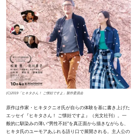
(C)2019「ヒキタさん！ ご懐妊ですよ」製作委員会
原作は作家・ヒキタクニオ氏が自らの体験を基に書き上げた
エッセイ『ヒキタさん！ ご懐妊ですよ』（光文社刊）。一
般的に馴染みの薄い“男性不妊”を真正面から描きながらも、
ヒキタ氏のユーモアあふれる語り口で展開される。主人公の