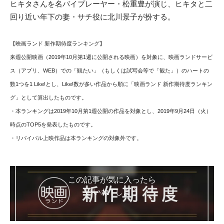
ヒキタさんを名バイプレーヤー・松重豊が演じ、ヒキタと二
回り近い年下の妻・サチ役に北川景子が扮する。
【映画ランド 新作期待度ランキング
】
来週公開映画（
2019年10月第1週
に公開される映画）を対象に、映画ランドサービ
ス（アプリ、WEB）での「観たい」（もしくは試写会等で「観た」）のハートの
数1つを1 Like!とし、Like!数が多い作品から順に「映画ランド 新作期待度ランキン
グ」として算出したものです。
・本ランキングは2
019年10月第1週
公開の作品を対象とし、2019年9月24日（火）
時点のTOP5を発表したものです。
・リバイバル上映作品は本ランキングの対象外です。
この記事が気に入ったら
いいね ! しよう