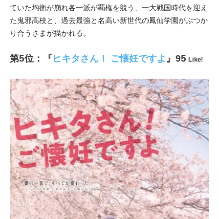
ていた均衡が崩れ各一派が覇権を競う、一大戦国時代を迎え
た鬼邪高校と、過去最強と名高い新世代の鳳仙学園が
ぶつか
り合うさまが描かれる。
第5位：『
ヒキタさん！ ご懐妊ですよ
』95
Like!