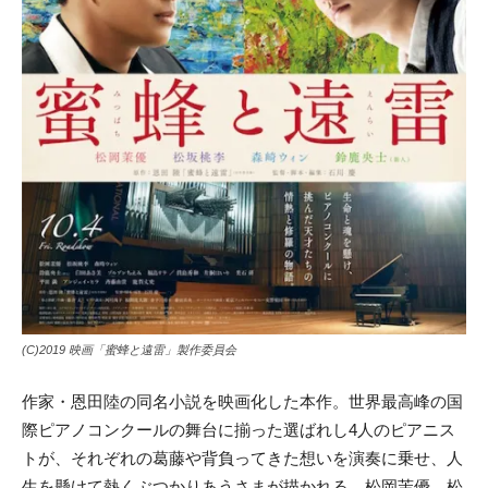
(C)2019 映画「蜜蜂と遠雷」製作委員会
作家・恩田陸の同名小説を映画化した本作。世界最高峰の国
際ピアノコンクールの舞台に揃った選ばれし4人のピアニス
トが、それぞれの葛藤や背負ってきた想いを演奏に乗せ、人
生を懸けて熱くぶつかりあうさまが描かれる。松岡茉優、松