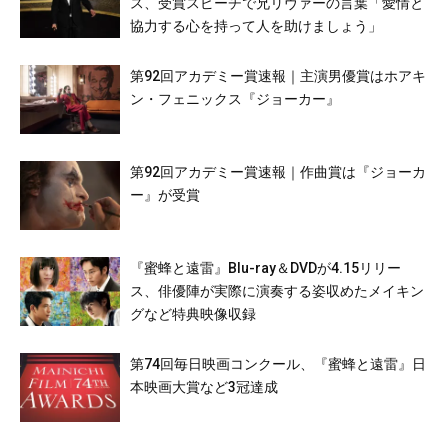
ス、受賞スピーチで兄リヴァーの言葉「愛情と
協力する心を持って人を助けましょう」
第92回アカデミー賞速報｜主演男優賞はホアキ
ン・フェニックス『ジョーカー』
第92回アカデミー賞速報｜作曲賞は『ジョーカ
ー』が受賞
『蜜蜂と遠雷』Blu-ray＆DVDが4.15リリー
ス、俳優陣が実際に演奏する姿収めたメイキン
グなど特典映像収録
第74回毎日映画コンクール、『蜜蜂と遠雷』日
本映画大賞など3冠達成