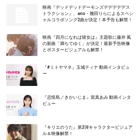
映画『デッドデッドデーモンズデデデデデス
トラクション』、ano・幾田りらによるスペシ
ャルコラボソング2曲が決定！本予告も解禁！
映画『四月になれば彼女は』主題歌に藤井 風
の新曲「満ちてゆく」が決定！最新予告映像
とポスタービジュアルも解禁！
『#ミトヤマネ』玉城ティナ 動画インタビュ
ー
『忌怪島／きかいじま』當真あみ 動画インタ
ビュー
『キリエのうた』第2弾キャラクタービジュア
ル＆映像解禁！