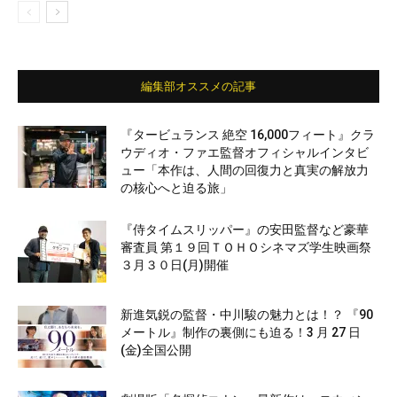
編集部オススメの記事
『タービュランス 絶空 16,000フィート』クラ
ウディオ・ファエ監督オフィシャルインタビ
ュー「本作は、人間の回復力と真実の解放力
の核心へと迫る旅」
『侍タイムスリッパー』の安田監督など豪華
審査員 第１９回ＴＯＨＯシネマズ学生映画祭
３月３０日(月)開催
新進気鋭の監督・中川駿の魅力とは！？ 『90
メートル』制作の裏側にも迫る！3 月 27 日
(金)全国公開