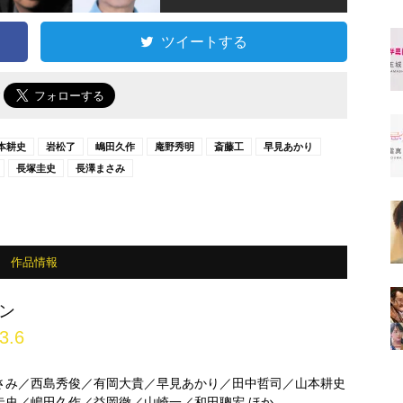
ツイートする
で
本耕史
岩松了
嶋田久作
庵野秀明
斎藤工
早見あかり
長塚圭史
長澤まさみ
作品情報
ン
3.6
さみ／西島秀俊／有岡大貴／早見あかり／田中哲司／山本耕史
圭史／嶋田久作／益岡徹／山崎一／和田聰宏 ほか