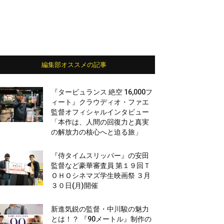
編集部オススメの記事
『タービュランス 絶空 16,000フ
ィート』クラウディオ・ファエ
監督オフィシャルインタビュー
「本作は、人間の回復力と真実
の解放力の核心へと迫る旅」
『侍タイムスリッパー』の安田
監督など豪華審査員 第１９回Ｔ
ＯＨＯシネマズ学生映画祭 ３月
３０日(月)開催
新進気鋭の監督・中川駿の魅力
とは！？ 『90メートル』制作の