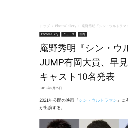
トップ
PhotoGallery
庵野秀明『シン・ウルトラマン』
PhotoGallery
ニュース
国内
庵野秀明『シン・ウルトラ
JUMP有岡大貴、早
キャスト10名発表
2019年9月25日
2021年公開の映画『
シン・ウルトラマン
』に有
が出演する。