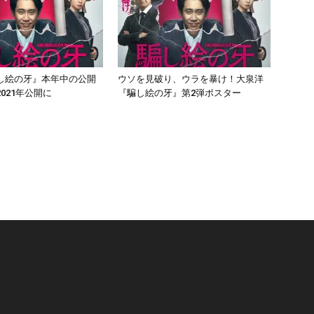
し絵の牙』本年中の公開
ウソを見破り、ウラを暴け！大泉洋
021年公開に
『騙し絵の牙』第2弾ポスター