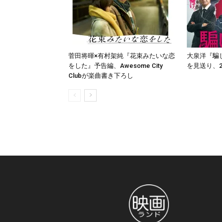
菅田将暉×有村架純『花束みたいな恋
大泉洋『騙
をした』予告編、Awesome City
を見送り、2
Clubが楽曲書き下ろし