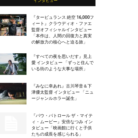
インタビュー
『タービュランス 絶空 16,000フ
ィート』クラウディオ・ファエ
監督オフィシャルインタビュー
「本作は、人間の回復力と真実
の解放力の核心へと迫る旅」
『すべての夜を思いだす』見上
愛 インタビュー 「ずっと住んで
いる街のような大事な場所」
『みなに幸あれ』古川琴音＆下
津優太監督 インタビュー 「ニュ
ージャンルホラー誕生」
『パウ・パトロール ザ・マイテ
ィ・ムービー』安倍なつみ イン
タビュー「映画館に行くと子供
たちの成長を感じられる」