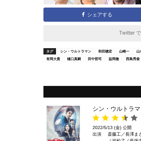
シェアする
Twitter 
タグ
シン・ウルトラマン
和田聰宏
山崎一
山
有岡大貴
樋口真嗣
田中哲司
益岡徹
西島秀俊
シン・ウルトラマ
2022/5/13 (金) 公開
出演
斎藤工／長澤ま
／岩松了／長塚