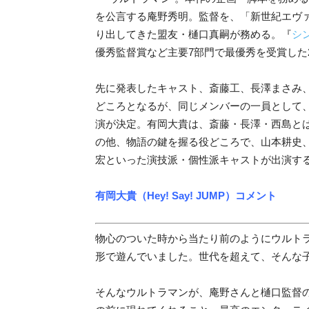
を公言する庵野秀明。監督を、「新世紀エヴ
り出してきた盟友・樋口真嗣が務める。『
シ
優秀監督賞など主要7部門で最優秀を受賞した
先に発表したキャスト、斎藤工、長澤まさみ
どころとなるが、同じメンバーの一員として、He
演が決定。有岡大貴は、斎藤・長澤・西島と
の他、物語の鍵を握る役どころで、山本耕史
宏といった演技派・個性派キャストが出演す
有岡大貴（Hey! Say! JUMP）コメント
物心のついた時から当たり前のようにウルトラ
形で遊んでいました。世代を超えて、そんな
そんなウルトラマンが、庵野さんと樋口監督