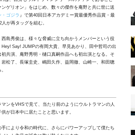
ァンゲリオン」をはじめ、数々の傑作を庵野と共に世に送
ン・ゴジラ
』で第40回日本アカデミー賞最優秀作品賞・最
2人が再タッグを組む。
、西島秀俊は、様々な脅威に立ち向かうメンバーという役
y! Say! JUMPの有岡大貴、早見あかり、田中哲司の出
は初共演、庵野秀明・樋口真嗣作品へも初出演となる。そ
、岩松了、長塚圭史、嶋田久作、益岡徹、山崎一、和田聰
る。
マンをVHSで見て、当たり前のようにウルトラマンの人
子供が日本中に居たことと思います。
の手により令和の時代に、さらにパワーアップして僕たち