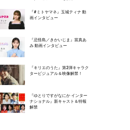
『#ミトヤマネ』玉城ティナ 動
画インタビュー
『忌怪島／きかいじま』當真あ
み 動画インタビュー
『キリエのうた』第2弾キャラク
タービジュアル＆映像解禁！
『ゆとりですがなにか インター
ナショナル』新キャスト＆特報
解禁