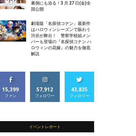
裏側にも迫る！3 月 27 日(金)全
国公開
劇場版「名探偵コナン」最新作
はハロウィンシーズンで賑わう
渋谷が舞台！ 警察学校組メン
バーも登場の『名探偵コナン ハ
ロウィンの花嫁』の魅力を徹底
解説
15,399
57,912
43,835
ファン
フォロワー
フォロワー
イベントレポート