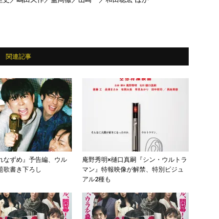
関連記事
れなずめ』予告編、ウル
庵野秀明×樋口真嗣『シン・ウルトラ
題歌書き下ろし
マン』特報映像が解禁、特別ビジュ
アル2種も