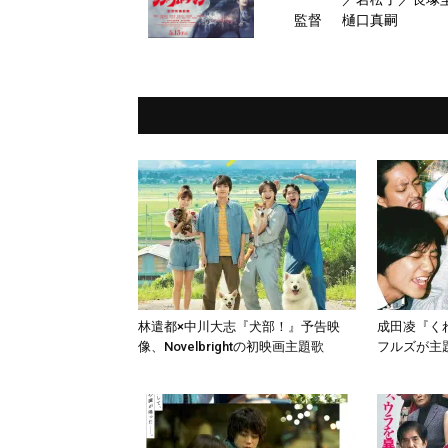
監督
樋口真嗣
林遣都×中川大志『犬部！』予告映
成田凌『く
像、Novelbrightの初映画主題歌
フルズが主