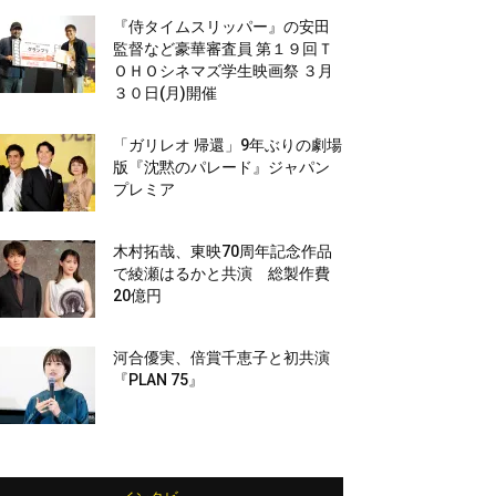
『侍タイムスリッパー』の安田
監督など豪華審査員 第１９回Ｔ
ＯＨＯシネマズ学生映画祭 ３月
３０日(月)開催
「ガリレオ 帰還」9年ぶりの劇場
版『沈黙のパレード』ジャパン
プレミア
木村拓哉、東映70周年記念作品
で綾瀬はるかと共演 総製作費
20億円
河合優実、倍賞千恵子と初共演
『PLAN 75』