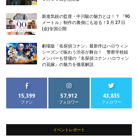
新進気鋭の監督・中川駿の魅力とは！？ 『90
メートル』制作の裏側にも迫る！3 月 27 日
(金)全国公開
劇場版「名探偵コナン」最新作はハロウィン
シーズンで賑わう渋谷が舞台！ 警察学校組
メンバーも登場の『名探偵コナン ハロウィン
の花嫁』の魅力を徹底解説
15,399
57,912
43,835
ファン
フォロワー
フォロワー
イベントレポート