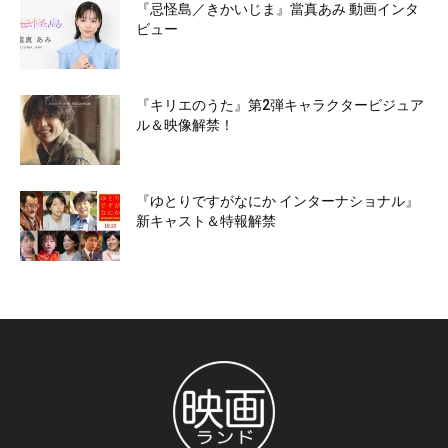
『忌怪島／きかいじま』當真あみ 動画インタ
ビュー
『キリエのうた』第2弾キャラクタービジュア
ル＆映像解禁！
『ゆとりですがなにか インターナショナル』
新キャスト＆特報解禁