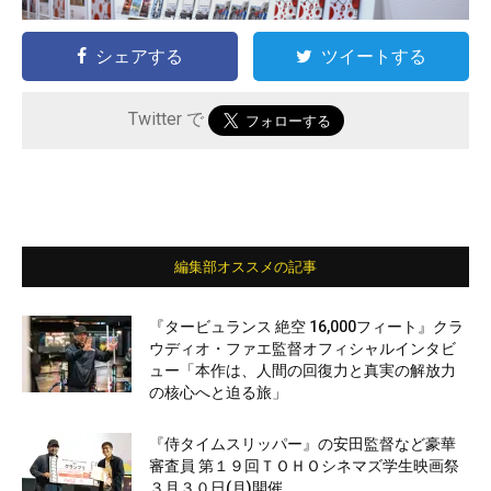
シェアする
ツイートする
Twitter で
編集部オススメの記事
『タービュランス 絶空 16,000フィート』クラ
ウディオ・ファエ監督オフィシャルインタビ
ュー「本作は、人間の回復力と真実の解放力
の核心へと迫る旅」
『侍タイムスリッパー』の安田監督など豪華
審査員 第１９回ＴＯＨＯシネマズ学生映画祭
３月３０日(月)開催