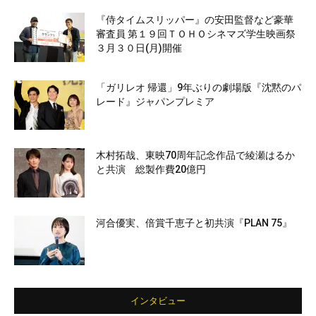
『侍タイムスリッパー』の安田監督など豪華
審査員 第１９回ＴＯＨＯシネマズ学生映画祭
３月３０日(月)開催
「ガリレオ 帰還」9年ぶりの劇場版『沈黙のパ
レード』ジャパンプレミア
木村拓哉、東映70周年記念作品で綾瀬はるか
と共演 総製作費20億円
河合優実、倍賞千恵子と初共演『PLAN 75』
インタビュー