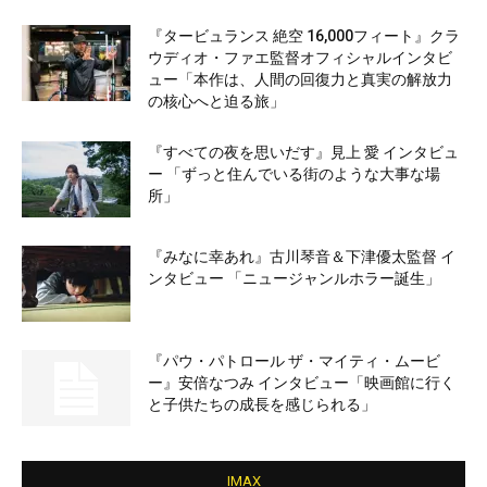
『タービュランス 絶空 16,000フィート』クラ
ウディオ・ファエ監督オフィシャルインタビ
ュー「本作は、人間の回復力と真実の解放力
の核心へと迫る旅」
『すべての夜を思いだす』見上 愛 インタビュ
ー 「ずっと住んでいる街のような大事な場
所」
『みなに幸あれ』古川琴音＆下津優太監督 イ
ンタビュー 「ニュージャンルホラー誕生」
『パウ・パトロール ザ・マイティ・ムービ
ー』安倍なつみ インタビュー「映画館に行く
と子供たちの成長を感じられる」
IMAX