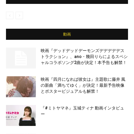
動画
映画『デッドデッドデーモンズデデデデデス
トラクション』、ano・幾田りらによるスペシ
ャルコラボソング2曲が決定！本予告も解禁！
映画『四月になれば彼女は』主題歌に藤井 風
の新曲「満ちてゆく」が決定！最新予告映像
とポスタービジュアルも解禁！
『#ミトヤマネ』玉城ティナ 動画インタビュ
ー