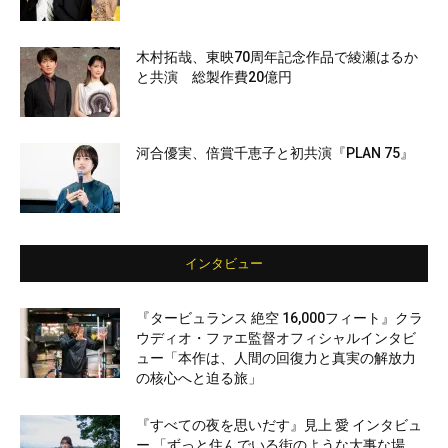
木村拓哉、東映70周年記念作品で綾瀬はるか
と共演 総製作費20億円
河合優実、倍賞千恵子と初共演『PLAN 75』
インタビュー
『タービュランス 絶空 16,000フィート』クラ
ウディオ・ファエ監督オフィシャルインタビ
ュー「本作は、人間の回復力と真実の解放力
の核心へと迫る旅」
『すべての夜を思いだす』見上 愛 インタビュ
ー 「ずっと住んでいる街のような大事な場