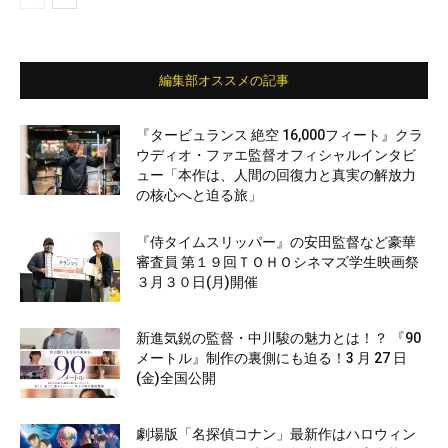
編集部オススメの記事
『タービュランス 絶空 16,000フィート』クラ
ウディオ・ファエ監督オフィシャルインタビ
ュー「本作は、人間の回復力と真実の解放力
の核心へと迫る旅」
『侍タイムスリッパー』の安田監督など豪華
審査員 第１９回ＴＯＨＯシネマズ学生映画祭
３月３０日(月)開催
新進気鋭の監督・中川駿の魅力とは！？ 『90
メートル』制作の裏側にも迫る！3 月 27 日
(金)全国公開
劇場版「名探偵コナン」最新作はハロウィン