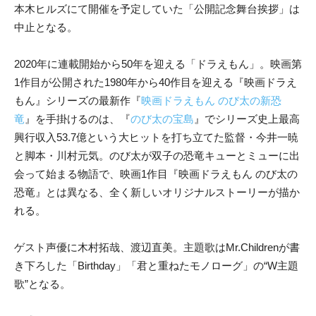
本木ヒルズにて開催を予定していた「公開記念舞台挨拶」は
中止となる。
2020年に連載開始から50年を迎える「ドラえもん」。映画第
1作目が公開された1980年から40作目を迎える『映画ドラえ
もん』シリーズの最新作『
映画ドラえもん のび太の新恐
竜
』を手掛けるのは、『
のび太の宝島
』でシリーズ史上最高
興行収入53.7億という大ヒットを打ち立てた監督・今井一暁
と脚本・川村元気。のび太が双子の恐竜キューとミューに出
会って始まる物語で、映画1作目『映画ドラえもん のび太の
恐竜』とは異なる、全く新しいオリジナルストーリーが描か
れる。
ゲスト声優に木村拓哉、渡辺直美。主題歌はMr.Childrenが書
き下ろした「Birthday」「君と重ねたモノローグ」の“W主題
歌”となる。