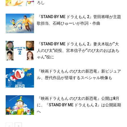
ろし
『STAND BY ME ドラえもん 2』菅田将暉が主題
歌担当、石崎ひゅーいが作詞・作曲
『STAND BY ME ドラえもん 2』妻夫木聡が“大
人のび太”続投、宮本信子が“のび太のおばあち
ゃん”役に
『映画ドラえもん のび太の新恐竜』新ビジュア
ル、歴代作品が登場するスペシャル映像も
『映画ドラえもん のび太の新恐竜』公開は8月
に、『STAND BY ME ドラえもん 2』は公開延期
へ