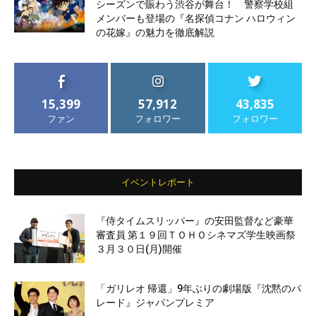
シーズンで賑わう渋谷が舞台！ 警察学校組
メンバーも登場の『名探偵コナン ハロウィン
の花嫁』の魅力を徹底解説
15,399
57,912
43,835
ファン
フォロワー
フォロワー
イベントレポート
『侍タイムスリッパー』の安田監督など豪華
審査員 第１９回ＴＯＨＯシネマズ学生映画祭
３月３０日(月)開催
「ガリレオ 帰還」9年ぶりの劇場版『沈黙のパ
レード』ジャパンプレミア