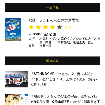
作品情報
映画ドラえもん のび太の新恐竜
4.2
2020/8/7 (金) 公開
出演
水田わさび／大原めぐみ／かかずゆみ／木村
昴／関智一／木村拓哉／渡辺直美 ほか
監督
今井一暁
関連記事
『STAND BY ME ドラえもん 2』妻夫木聡が
「“ドラ泣き”しまくり」宮本信子のおばあちゃ
ん役を絶賛
『映画ドラえもん のび太の宇宙小戦争 2021』
来年3月公開、Official髭男dismが主題歌書き下