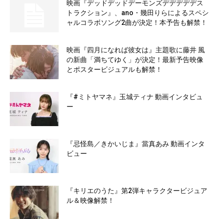
映画『デッドデッドデーモンズデデデデデス
トラクション』、ano・幾田りらによるスペシ
ャルコラボソング2曲が決定！本予告も解禁！
映画『四月になれば彼女は』主題歌に藤井 風
の新曲「満ちてゆく」が決定！最新予告映像
とポスタービジュアルも解禁！
『#ミトヤマネ』玉城ティナ 動画インタビュ
ー
『忌怪島／きかいじま』當真あみ 動画インタ
ビュー
『キリエのうた』第2弾キャラクタービジュア
ル＆映像解禁！