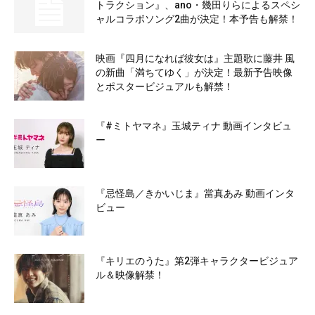
トラクション』、ano・幾田りらによるスペシ
ャルコラボソング2曲が決定！本予告も解禁！
映画『四月になれば彼女は』主題歌に藤井 風
の新曲「満ちてゆく」が決定！最新予告映像
とポスタービジュアルも解禁！
『#ミトヤマネ』玉城ティナ 動画インタビュ
ー
『忌怪島／きかいじま』當真あみ 動画インタ
ビュー
『キリエのうた』第2弾キャラクタービジュア
ル＆映像解禁！