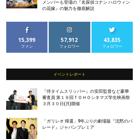
メンバーも登場の『名探偵コナン ハロウィン
の花嫁』の魅力を徹底解説
15,399
57,912
43,835
ファン
フォロワー
フォロワー
イベントレポート
『侍タイムスリッパー』の安田監督など豪華
審査員 第１９回ＴＯＨＯシネマズ学生映画祭
３月３０日(月)開催
「ガリレオ 帰還」9年ぶりの劇場版『沈黙のパ
レード』ジャパンプレミア