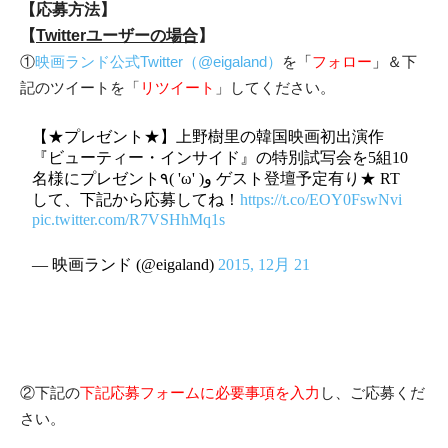
【応募方法】
【
Twitterユーザーの場合
】
①
映画ランド公式Twitter（@eigaland）
を
「
フォロー
」
＆下
記のツイートを「
リツイート
」してください。
【★プレゼント★】上野樹里の韓国映画初出演作
『ビューティー・インサイド』の特別試写会を5組10
名様にプレゼント٩( 'ω' )و ゲスト登壇予定有り★ RT
して、下記から応募してね！
https://t.co/EOY0FswNvi
pic.twitter.com/R7VSHhMq1s
— 映画ランド (@eigaland)
2015, 12月 21
②下記の
下記応募フォームに必要事項を入力
し、ご応募くだ
さい。