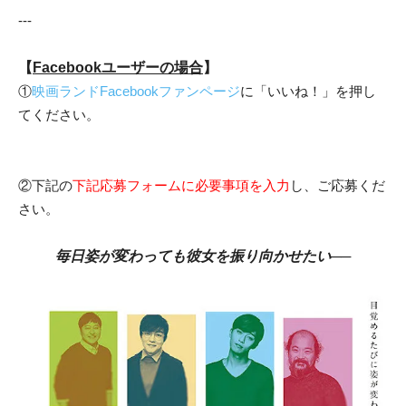
---
【
Facebookユーザーの場合
】
①
映画ランドFacebookファンページ
に「いいね！」を押し
てください。
②下記の
下記応募フォームに必要事項を入力
し、ご応募くだ
さい。
毎日姿が変わっても彼女を振り向かせたい──