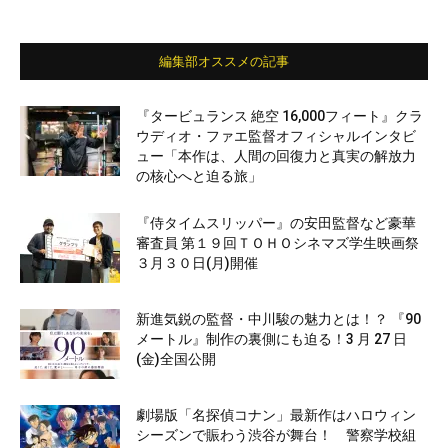
編集部オススメの記事
『タービュランス 絶空 16,000フィート』クラ
ウディオ・ファエ監督オフィシャルインタビ
ュー「本作は、人間の回復力と真実の解放力
の核心へと迫る旅」
『侍タイムスリッパー』の安田監督など豪華
審査員 第１９回ＴＯＨＯシネマズ学生映画祭
３月３０日(月)開催
新進気鋭の監督・中川駿の魅力とは！？ 『90
メートル』制作の裏側にも迫る！3 月 27 日
(金)全国公開
劇場版「名探偵コナン」最新作はハロウィン
シーズンで賑わう渋谷が舞台！ 警察学校組