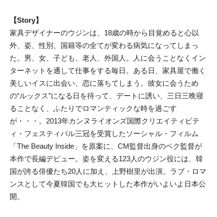
【Story】
家具デザイナーのウジンは、18歳の時から目覚めると心以
外、姿、性別、国籍等の全てが変わる病気になってしまっ
た。男、女、子ども、老人、外国人。人に会うことなくイン
ターネットを通して仕事をする毎日。ある日、家具屋で働く
美しいイスに出会い、恋に落ちてしまう。彼女に会うため
の“ルックス”になる日を待って、デートに誘い、三日三晩寝
ることなく、ふたりでロマンティックな時を過ごす
が・・・。2013年カンヌライオンズ国際クリエイティビテ
ィ・フェスティバル三冠を受賞したソーシャル・フィルム
「The Beauty Inside」を原案に、CM監督出身のペク監督が
本作で長編デビュー。姿を変える123人のウジン役には、韓
国が誇る俳優たち20人に加え、上野樹里が出演。ラブ・ロマ
ンスとして今夏韓国でも大ヒットした本作がいよいよ日本公
開。