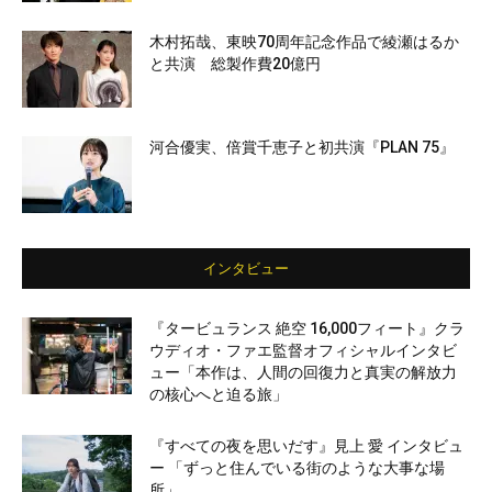
木村拓哉、東映70周年記念作品で綾瀬はるか
と共演 総製作費20億円
河合優実、倍賞千恵子と初共演『PLAN 75』
インタビュー
『タービュランス 絶空 16,000フィート』クラ
ウディオ・ファエ監督オフィシャルインタビ
ュー「本作は、人間の回復力と真実の解放力
の核心へと迫る旅」
『すべての夜を思いだす』見上 愛 インタビュ
ー 「ずっと住んでいる街のような大事な場
所」