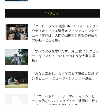
インタビュー
『タービュランス 絶空 16,000フィート』クラ
ウディオ・ファエ監督オフィシャルインタビ
ュー「本作は、人間の回復力と真実の解放力
の核心へと迫る旅」
『すべての夜を思いだす』見上 愛 インタビュ
ー 「ずっと住んでいる街のような大事な場
所」
『みなに幸あれ』古川琴音＆下津優太監督 イ
ンタビュー 「ニュージャンルホラー誕生」
『パウ・パトロール ザ・マイティ・ムービ
ー』安倍なつみ インタビュー「映画館に行く