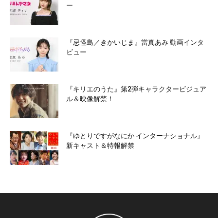
ー
『忌怪島／きかいじま』當真あみ 動画インタ
ビュー
『キリエのうた』第2弾キャラクタービジュア
ル＆映像解禁！
『ゆとりですがなにか インターナショナル』
新キャスト＆特報解禁