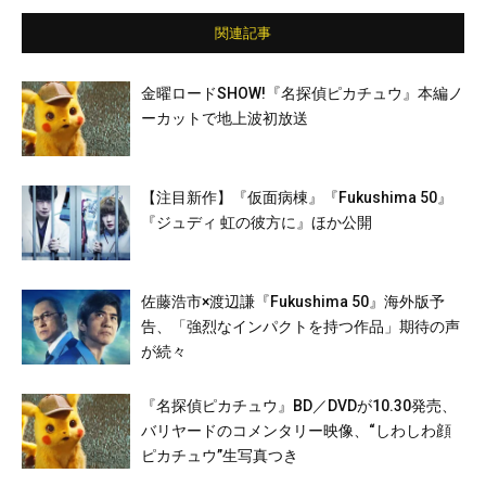
関連記事
金曜ロードSHOW!『名探偵ピカチュウ』本編ノ
ーカットで地上波初放送
【注目新作】『仮面病棟』『Fukushima 50』
『ジュディ 虹の彼方に』ほか公開
佐藤浩市×渡辺謙『Fukushima 50』海外版予
告、「強烈なインパクトを持つ作品」期待の声
が続々
『名探偵ピカチュウ』BD／DVDが10.30発売、
バリヤードのコメンタリー映像、“しわしわ顔
ピカチュウ”生写真つき