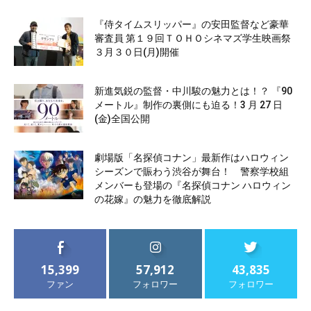
『侍タイムスリッパー』の安田監督など豪華
審査員 第１９回ＴＯＨＯシネマズ学生映画祭
３月３０日(月)開催
新進気鋭の監督・中川駿の魅力とは！？ 『90
メートル』制作の裏側にも迫る！3 月 27 日
(金)全国公開
劇場版「名探偵コナン」最新作はハロウィン
シーズンで賑わう渋谷が舞台！ 警察学校組
メンバーも登場の『名探偵コナン ハロウィン
の花嫁』の魅力を徹底解説
15,399
57,912
43,835
ファン
フォロワー
フォロワー