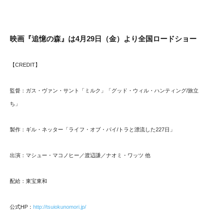
映画『追憶の森』は4月29日（金）より全国ロードショー
【CREDIT】
監督：ガス・ヴァン・サント「ミルク」「グッド・ウィル・ハンティング/旅立
ち」
製作：ギル・ネッター「ライフ・オブ・パイ/トラと漂流した227日」
出演：マシュー・マコノヒー／渡辺謙／ナオミ・ワッツ 他
配給：東宝東和
公式HP：
http://tsuiokunomori.jp/