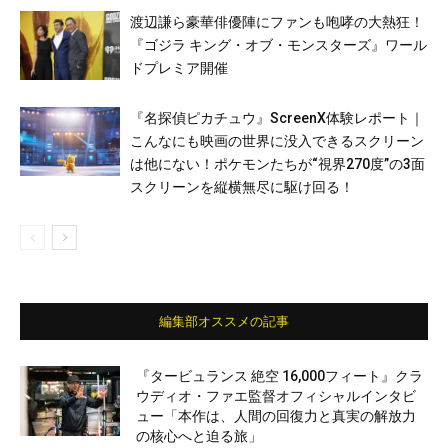
渡辺謙ら豪華俳優陣にファンも咆哮の大熱狂！
『ゴジラ キング・オブ・モンスターズ』ワール
ドプレミア開催
『名探偵ピカチュウ』ScreenX体験レポート｜
こんなにも映画の世界に没入できるスクリーン
は他にない！ポケモンたちが“視界270度”の3面
スクリーンを縦横無尽に駆け回る！
編集部オススメの記事
『タービュランス 絶空 16,000フィート』クラ
ウディオ・ファエ監督オフィシャルインタビ
ュー「本作は、人間の回復力と真実の解放力
の核心へと迫る旅」