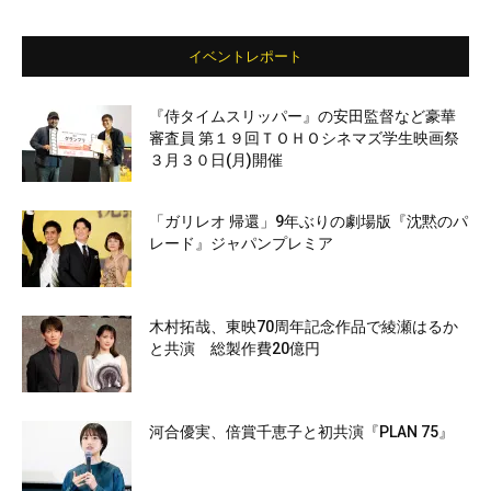
イベントレポート
『侍タイムスリッパー』の安田監督など豪華
審査員 第１９回ＴＯＨＯシネマズ学生映画祭
３月３０日(月)開催
「ガリレオ 帰還」9年ぶりの劇場版『沈黙のパ
レード』ジャパンプレミア
木村拓哉、東映70周年記念作品で綾瀬はるか
と共演 総製作費20億円
河合優実、倍賞千恵子と初共演『PLAN 75』