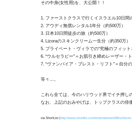
その中身(女性用)を、大公開！！
1. ファーストクラスで行くイスラエル10日間
2. アウディ無償レンタル1年分（約500万）
3. 日本10日間徒歩の旅（約500万）
4. Lizoraのスキンクリーム一生分（約350万）
5. プライベート・ヴィラでの“究極のフィット
6. “ウルセラピー”＝お肌引き締めレーザー・
7. “ヴァンパイア・ブレスト・リフト”＝自
等々…。
これら全ては、今のハリウッド界でイチ押し
なお、上記のおみやげは、トップクラスの俳
via ShortList (
http://www.shortlist.com/entertainment/films/her