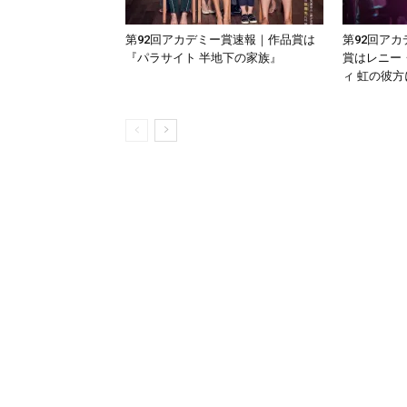
第92回アカデミー賞速報｜作品賞は
第92回ア
『パラサイト 半地下の家族』
賞はレニー
ィ 虹の彼方