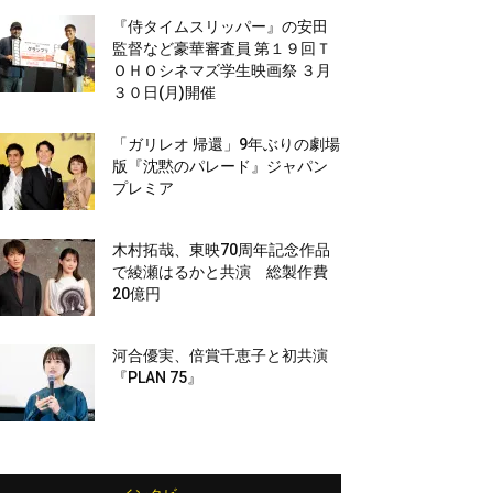
『侍タイムスリッパー』の安田
監督など豪華審査員 第１９回Ｔ
ＯＨＯシネマズ学生映画祭 ３月
３０日(月)開催
「ガリレオ 帰還」9年ぶりの劇場
版『沈黙のパレード』ジャパン
プレミア
木村拓哉、東映70周年記念作品
で綾瀬はるかと共演 総製作費
20億円
河合優実、倍賞千恵子と初共演
『PLAN 75』