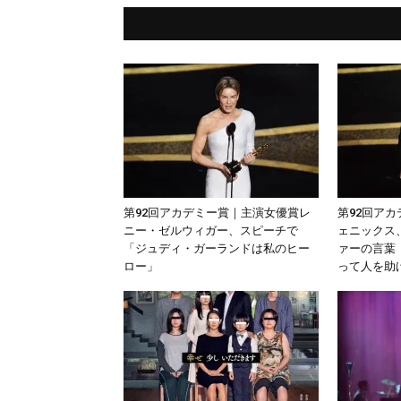
第92回アカデミー賞｜主演女優賞レ
第92回ア
ニー・ゼルウィガー、スピーチで
ェニックス
「ジュディ・ガーランドは私のヒー
ァーの言葉
ロー」
って人を助