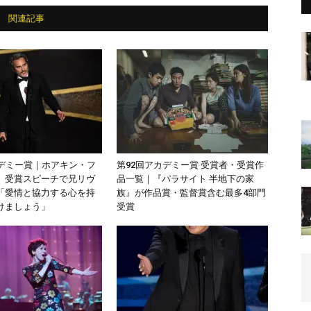
関連記事
カデミー賞｜ホアキン・フ
第92回アカデミー賞 受賞者・受賞作
、受賞スピーチで兄リヴ
品一覧｜『パラサイト 半地下の家
「愛情と協力する心を持
族』が作品賞・監督賞含む最多4部門
けましょう」
受賞