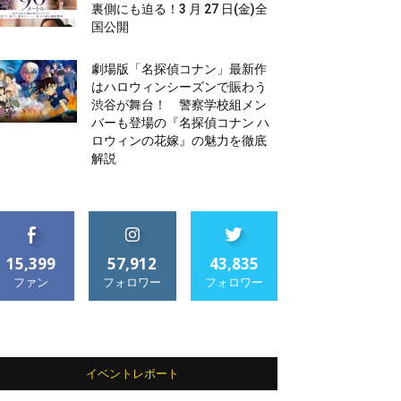
裏側にも迫る！3 月 27 日(金)全
国公開
劇場版「名探偵コナン」最新作
はハロウィンシーズンで賑わう
渋谷が舞台！ 警察学校組メン
バーも登場の『名探偵コナン ハ
ロウィンの花嫁』の魅力を徹底
解説
15,399
57,912
43,835
ファン
フォロワー
フォロワー
イベントレポート