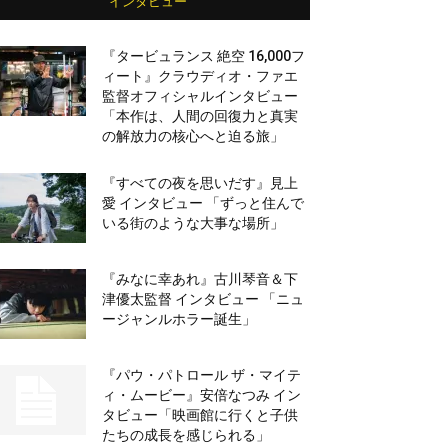
インタビュー
『タービュランス 絶空 16,000フ
ィート』クラウディオ・ファエ
監督オフィシャルインタビュー
「本作は、人間の回復力と真実
の解放力の核心へと迫る旅」
『すべての夜を思いだす』見上
愛 インタビュー 「ずっと住んで
いる街のような大事な場所」
『みなに幸あれ』古川琴音＆下
津優太監督 インタビュー 「ニュ
ージャンルホラー誕生」
『パウ・パトロール ザ・マイテ
ィ・ムービー』安倍なつみ イン
タビュー「映画館に行くと子供
たちの成長を感じられる」