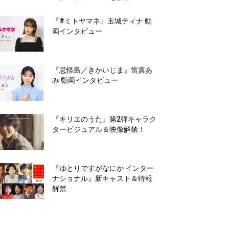
『#ミトヤマネ』玉城ティナ 動
画インタビュー
『忌怪島／きかいじま』當真あ
み 動画インタビュー
『キリエのうた』第2弾キャラク
タービジュアル＆映像解禁！
『ゆとりですがなにか インター
ナショナル』新キャスト＆特報
解禁