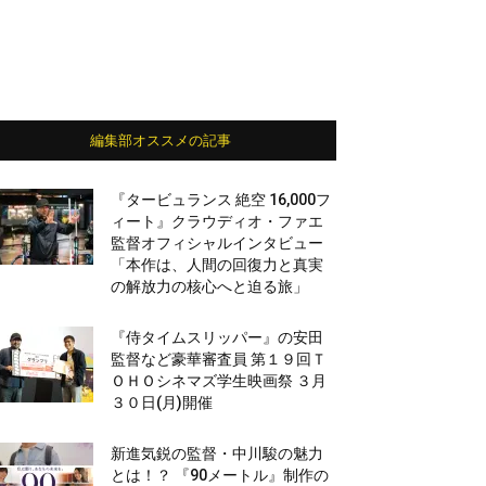
編集部オススメの記事
『タービュランス 絶空 16,000フ
ィート』クラウディオ・ファエ
監督オフィシャルインタビュー
「本作は、人間の回復力と真実
の解放力の核心へと迫る旅」
『侍タイムスリッパー』の安田
監督など豪華審査員 第１９回Ｔ
ＯＨＯシネマズ学生映画祭 ３月
３０日(月)開催
新進気鋭の監督・中川駿の魅力
とは！？ 『90メートル』制作の