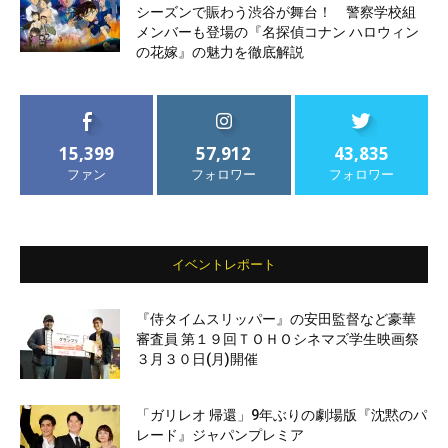
シーズンで賑わう渋谷が舞台！ 警察学校組
メンバーも登場の『名探偵コナン ハロウィン
の花嫁』の魅力を徹底解説
15,399
57,912
43,835
ファン
フォロワー
フォロワー
イベントレポート
『侍タイムスリッパー』の安田監督など豪華
審査員 第１９回ＴＯＨＯシネマズ学生映画祭
３月３０日(月)開催
「ガリレオ 帰還」9年ぶりの劇場版『沈黙のパ
レード』ジャパンプレミア