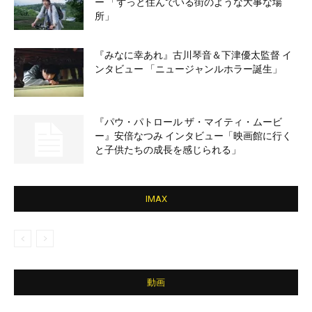
ー 「ずっと住んでいる街のような大事な場
所」
『みなに幸あれ』古川琴音＆下津優太監督 イ
ンタビュー 「ニュージャンルホラー誕生」
『パウ・パトロール ザ・マイティ・ムービ
ー』安倍なつみ インタビュー「映画館に行く
と子供たちの成長を感じられる」
IMAX
動画