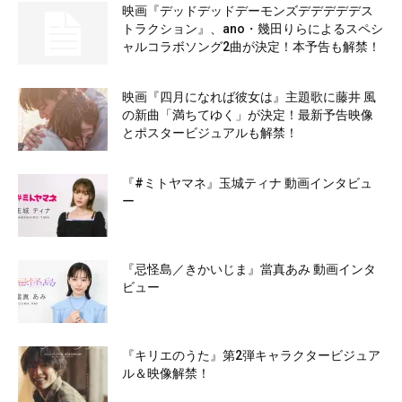
映画『デッドデッドデーモンズデデデデデス
トラクション』、ano・幾田りらによるスペシ
ャルコラボソング2曲が決定！本予告も解禁！
映画『四月になれば彼女は』主題歌に藤井 風
の新曲「満ちてゆく」が決定！最新予告映像
とポスタービジュアルも解禁！
『#ミトヤマネ』玉城ティナ 動画インタビュ
ー
『忌怪島／きかいじま』當真あみ 動画インタ
ビュー
『キリエのうた』第2弾キャラクタービジュア
ル＆映像解禁！