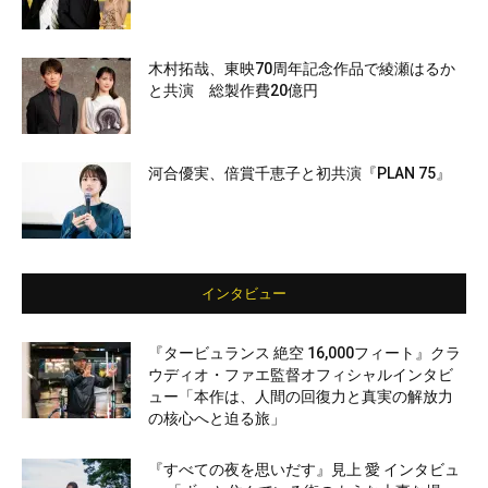
木村拓哉、東映70周年記念作品で綾瀬はるか
と共演 総製作費20億円
河合優実、倍賞千恵子と初共演『PLAN 75』
インタビュー
『タービュランス 絶空 16,000フィート』クラ
ウディオ・ファエ監督オフィシャルインタビ
ュー「本作は、人間の回復力と真実の解放力
の核心へと迫る旅」
『すべての夜を思いだす』見上 愛 インタビュ