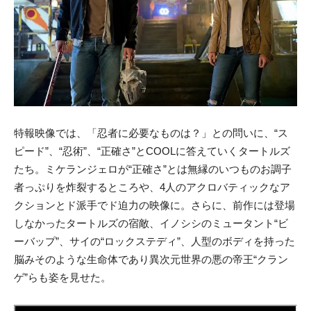
特報映像では、「忍者に必要なものは？」との問いに、“ス
ピード”、“忍術”、“正確さ”とCOOLに答えていくタートルズ
たち。ミケランジェロが“正確さ”とは無縁のいつものお調子
者っぷりを炸裂するところや、4人のアクロバティックなア
クションとド派手でド迫力の映像に。さらに、前作には登場
しなかったタートルズの宿敵、イノシシのミュータント“ビ
ーバップ”、サイの“ロックステディ”、人型のボディを持った
脳みそのような生命体であり異次元世界の悪の帝王“クラン
ゲ”らも姿を見せた。