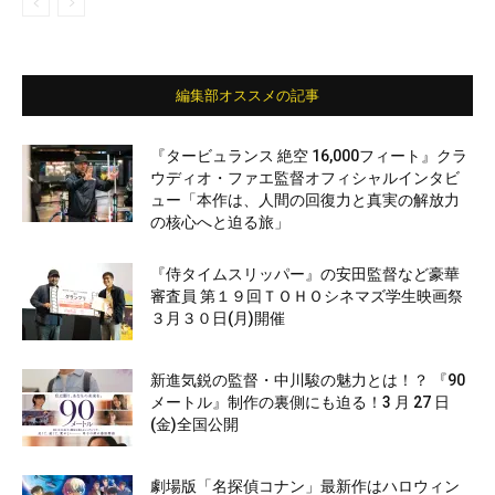
編集部オススメの記事
『タービュランス 絶空 16,000フィート』クラ
ウディオ・ファエ監督オフィシャルインタビ
ュー「本作は、人間の回復力と真実の解放力
の核心へと迫る旅」
『侍タイムスリッパー』の安田監督など豪華
審査員 第１９回ＴＯＨＯシネマズ学生映画祭
３月３０日(月)開催
新進気鋭の監督・中川駿の魅力とは！？ 『90
メートル』制作の裏側にも迫る！3 月 27 日
(金)全国公開
劇場版「名探偵コナン」最新作はハロウィン