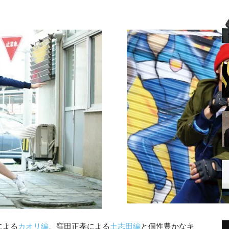
による
カオリ編
、窪田正孝による
土志田編
と個性豊かなキ