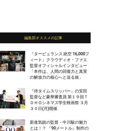
編集部オススメの記事
『タービュランス 絶空 16,000フ
ィート』クラウディオ・ファエ
監督オフィシャルインタビュー
「本作は、人間の回復力と真実
の解放力の核心へと迫る旅」
『侍タイムスリッパー』の安田
監督など豪華審査員 第１９回Ｔ
ＯＨＯシネマズ学生映画祭 ３月
３０日(月)開催
新進気鋭の監督・中川駿の魅力
とは！？ 『90メートル』制作の