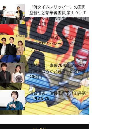
『侍タイムスリッパー』の安田
監督など豪華審査員 第１９回Ｔ
ＯＨＯシネマズ学生映画祭 ３月
３０日(月)開催
「ガリレオ 帰還」9年ぶりの劇場
版『沈黙のパレード』ジャパン
プレミア
木村拓哉、東映70周年記念作品
で綾瀬はるかと共演 総製作費
20億円
河合優実、倍賞千恵子と初共演
『PLAN 75』