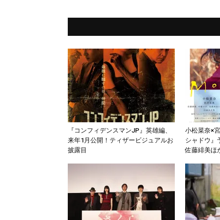
『コンフィデンスマンJP』英雄編、
小松菜奈×
来年1月公開！ティザービジュアルお
シャドウ』
披露目
佐藤緋美ほ