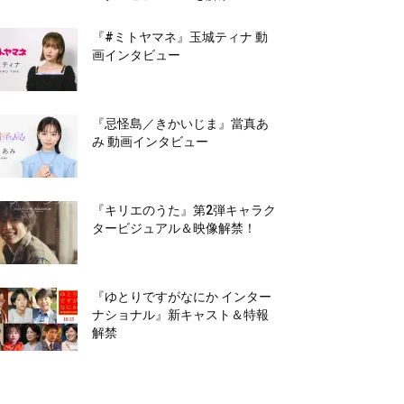
『#ミトヤマネ』玉城ティナ 動
画インタビュー
『忌怪島／きかいじま』當真あ
み 動画インタビュー
『キリエのうた』第2弾キャラク
タービジュアル＆映像解禁！
『ゆとりですがなにか インター
ナショナル』新キャスト＆特報
解禁