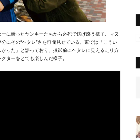
ターに乗ったヤンキーたちから必死で逃げ惑う様子、マヌ
分にその“ヘタレ”さを垣間見せている。東では「こうい
しかった」と語っており、撮影前にヘタレに見える走り方
ラクターをとても楽しんだ様子。