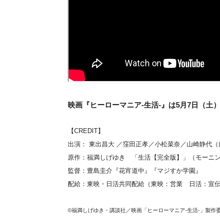
映画『ヒーローマニア-生活-』は5月7日（土
【CREDIT】
出演： 東出昌大 ／窪田正孝／小松菜奈／山崎静代
原作：福満しげゆき 「生活【完全版】」（モーニン
監督：豊島圭介『花宵道中』『マジすか学園』
配給：東映・日活共同配給（東映：営業 日活：宣伝） 公式サイ
©福満しげゆき・講談社／映画「ヒーローマニア-生活-」製作