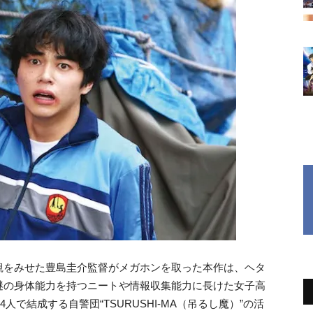
観をみせた豊島圭介監督がメガホンを取った本作は、ヘタ
謎の身体能力を持つニートや情報収集能力に長けた女子高
人で結成する自警団“TSURUSHI-MA（吊るし魔）”の活