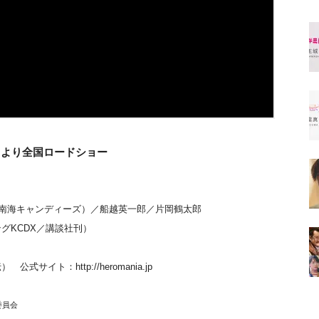
）より全国ロードショー
（南海キャンディーズ）／船越英一郎／片岡鶴太郎
グKCDX／講談社刊）
ト：http://heromania.jp
委員会