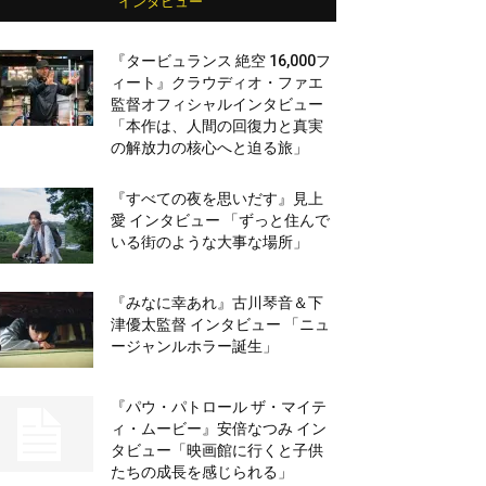
インタビュー
『タービュランス 絶空 16,000フ
ィート』クラウディオ・ファエ
監督オフィシャルインタビュー
「本作は、人間の回復力と真実
の解放力の核心へと迫る旅」
『すべての夜を思いだす』見上
愛 インタビュー 「ずっと住んで
いる街のような大事な場所」
『みなに幸あれ』古川琴音＆下
津優太監督 インタビュー 「ニュ
ージャンルホラー誕生」
『パウ・パトロール ザ・マイテ
ィ・ムービー』安倍なつみ イン
タビュー「映画館に行くと子供
たちの成長を感じられる」