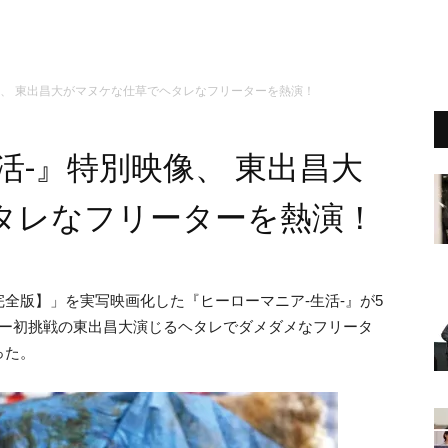
像、 東出昌大がマヌケな仕草でヘタレなフリーターを熱演！
活-』特別映像、 東出昌大
タレなフリーターを熱演！
全版】」を実写映画化した『ヒーローマニア-生活-』が5
ィー初挑戦の東出昌大演じるヘタレでダメダメなフリータ
った。