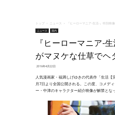
トップ
ニュース
『ヒーローマニア-生活-』特別映
ニュース
国内
『ヒーローマニア-生
がマヌケな仕草でヘ
2016年4月22日
人気漫画家・福満しげゆきの代表作「生活【完
月7日より全国公開される。この度、コメデ
ー・中津のキャラクター紹介映像が解禁とな