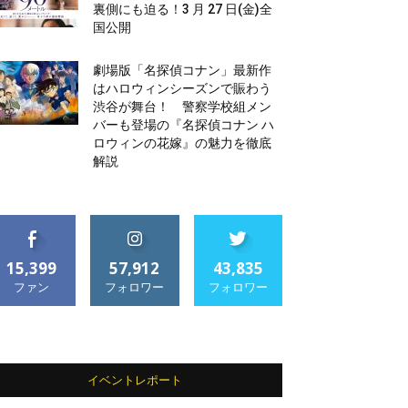
裏側にも迫る！3 月 27 日(金)全
国公開
劇場版「名探偵コナン」最新作
はハロウィンシーズンで賑わう
渋谷が舞台！ 警察学校組メン
バーも登場の『名探偵コナン ハ
ロウィンの花嫁』の魅力を徹底
解説
15,399
57,912
43,835
ファン
フォロワー
フォロワー
イベントレポート