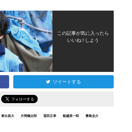
この記事が気に入ったら
いいね ! しよう
ツイートする
で
東出昌大
片岡鶴太郎
窪田正孝
船越英一郎
豊島圭介