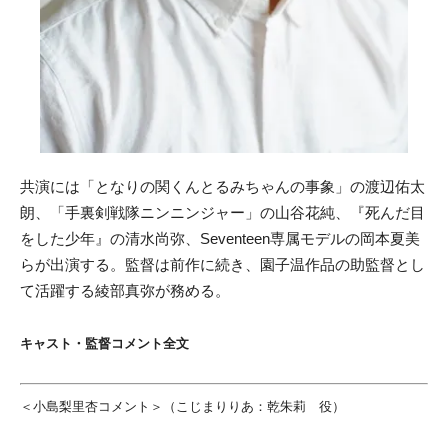
共演には「となりの関くんとるみちゃんの事象」の渡辺佑太
朗、「手裏剣戦隊ニンニンジャー」の山谷花純、『死んだ目
をした少年』の清水尚弥、Seventeen専属モデルの岡本夏美
らが出演する。監督は前作に続き、園子温作品の助監督とし
て活躍する綾部真弥が務める。
キャスト・監督コメント全文
＜小島梨里杏コメント＞（こじまりりあ：乾朱莉 役）