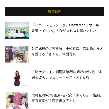
関連記事
『ハニーレモンソーダ』Snow Manラウール、
⻘春っていいな「心がぷるぷる潤いました」
兄弟妹役の北村匠海、小松菜奈、吉沢亮が愛犬
を愛でる『さくら』場面写真
「賭ケグルイ」劇場版第2弾の製作が決定、浜
辺美波らレギュラーキャスト陣も続投
北村匠海×小松菜奈×吉沢亮『さくら』予告編、
東京事変が主題歌書き下ろし