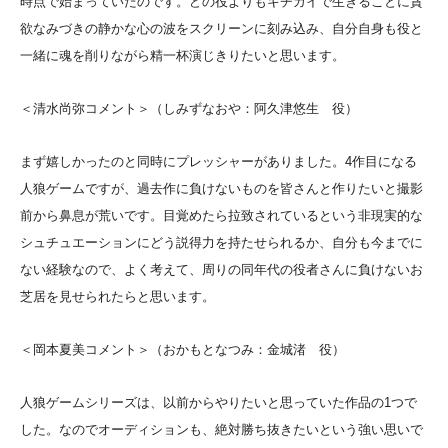
時点で始まっていたのです。
どの役よりもキチガイで生きることに貪
欲なみづきの静かな心の波をスクリーンに刻み込み、自分自身も役と
一緒に魂を削りながら精一杯演じきりたいと思います。
＜清水尚弥コメント＞（しみずなおや：阿久津悠生 役）
まず嬉しかったのと同時にプレッシャーがありました。4作目になる
人狼ゲームですが、過去作に負けないものを皆さんと作りたいと撮影
前から鼻息が荒いです。目覚めたら拉致されているという非現実的な
シュチュエーションにどう説得力を持たせられるか、自分も今までに
ない経験なので、よく考えて、周りの同年代の役者さんに負けないお
芝居を見せられたらと思います。
＜岡本夏美コメント＞（おかもとなつみ：金城渚 役）
人狼ゲームシリーズは、以前からやりたいと思っていた作品の1つで
した。なのでオーディションも、絶対勝ち抜きたいという強い思いで