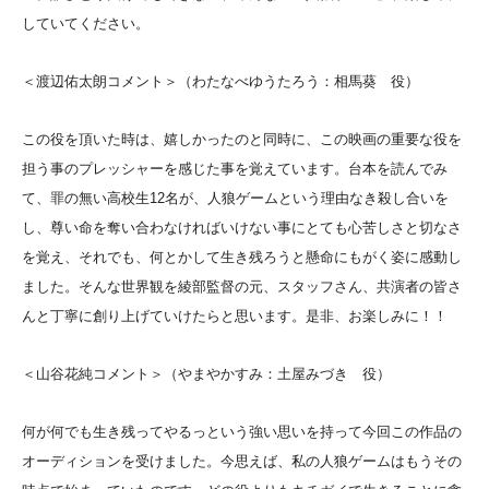
していてください。
＜渡辺佑太朗コメント＞（わたなべゆうたろう：相馬葵 役）
この役を頂いた時は、嬉しかったのと同時に、この映画の重要な役を
担う事のプレッシャーを感じた事を覚えています。
台本を読んでみ
て、罪の無い高校生12名が、人狼ゲームという理由なき殺し合いを
し、尊い命を奪い合わなければいけない事にとても心苦しさと切なさ
を覚え、それでも、何とかして生き残ろうと懸命にもがく姿に感動し
ました。そんな世界観を綾部監督の元、スタッフさん、共演者の皆さ
んと丁寧に創り上げていけたらと思います。是非、お楽しみに！！
＜山谷花純コメント＞（やまやかすみ：土屋みづき 役）
何が何でも生き残ってやるっという強い思いを持って今回この作品の
オーディションを受けました。今思えば、私の人狼ゲームはもうその