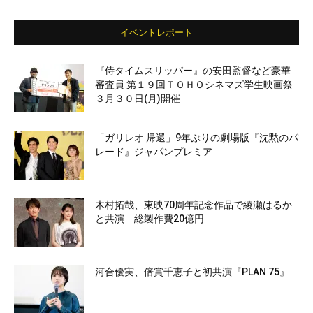
イベントレポート
『侍タイムスリッパー』の安田監督など豪華
審査員 第１９回ＴＯＨＯシネマズ学生映画祭
３月３０日(月)開催
「ガリレオ 帰還」9年ぶりの劇場版『沈黙のパ
レード』ジャパンプレミア
木村拓哉、東映70周年記念作品で綾瀬はるか
と共演 総製作費20億円
河合優実、倍賞千恵子と初共演『PLAN 75』