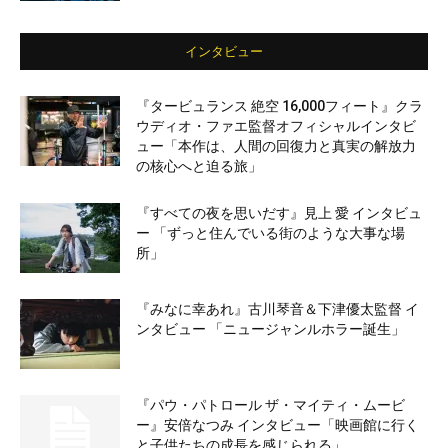
インタビュー
『タービュランス 絶空 16,000フィート』クラ
ウディオ・ファエ監督オフィシャルインタビ
ュー「本作は、人間の回復力と真実の解放力
の核心へと迫る旅」
『すべての夜を思いだす』見上 愛 インタビュ
ー 「ずっと住んでいる街のような大事な場
所」
『みなに幸あれ』古川琴音＆下津優太監督 イ
ンタビュー 「ニュージャンルホラー誕生」
『パウ・パトロール ザ・マイティ・ムービ
ー』安倍なつみ インタビュー「映画館に行く
と子供たちの成長を感じられる」