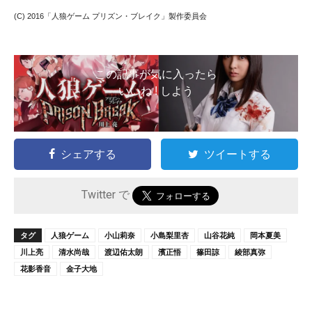
(C) 2016「人狼ゲーム プリズン・ブレイク」製作委員会
この記事が気に入ったら
いいね ! しよう
シェアする
ツイートする
Twitter で
タグ
人狼ゲーム
小山莉奈
小島梨里杏
山谷花純
岡本夏美
川上亮
清水尚哉
渡辺佑太朗
濱正悟
篠田諒
綾部真弥
花影香音
金子大地