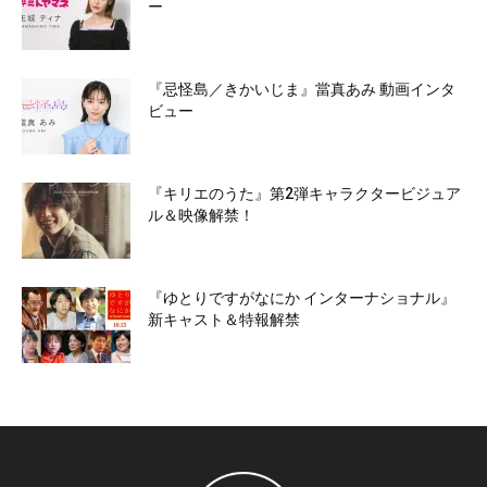
ー
『忌怪島／きかいじま』當真あみ 動画インタ
ビュー
『キリエのうた』第2弾キャラクタービジュア
ル＆映像解禁！
『ゆとりですがなにか インターナショナル』
新キャスト＆特報解禁