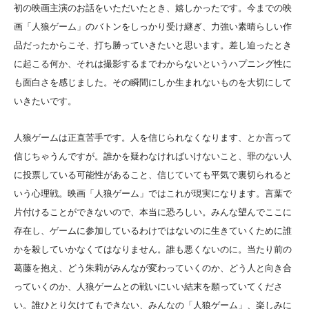
初の映画主演のお話をいただいたとき、嬉しかったです。今までの映
画「人狼ゲーム」のバトンをしっかり受け継ぎ、力強い素晴らしい作
品だったからこそ、打ち勝っていきたいと思います。
差し迫ったとき
に起こる何か、それは撮影するまでわからないというハプニング性に
も面白さを感じました。その瞬間にしか生まれないものを大切にして
いきたいです。
人狼ゲームは正直苦手です。人を信じられなくなります、とか言って
信じちゃうんですが。誰かを疑わなければいけないこと、罪のない人
に投票している可能性があること、信じていても平気で裏切られると
いう心理戦。映画「人狼ゲーム」ではこれが現実になります。言葉で
片付けることができないので、本当に恐ろしい。みんな望んでここに
存在し、ゲームに参加しているわけではないのに生きていくために誰
かを殺していかなくてはなりません。誰も悪くないのに。当たり前の
葛藤を抱え、どう朱莉がみんなが変わっていくのか、どう人と向き合
っていくのか、人狼ゲームとの戦いにいい結末を願っていてくださ
い。誰ひとり欠けてもできない、みんなの「人狼ゲーム」、楽しみに