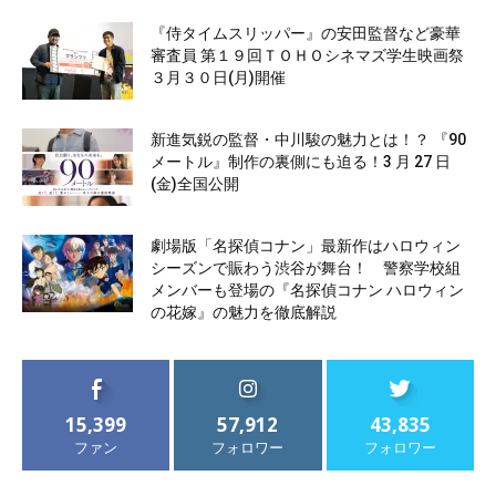
『侍タイムスリッパー』の安田監督など豪華
審査員 第１９回ＴＯＨＯシネマズ学生映画祭
３月３０日(月)開催
新進気鋭の監督・中川駿の魅力とは！？ 『90
メートル』制作の裏側にも迫る！3 月 27 日
(金)全国公開
劇場版「名探偵コナン」最新作はハロウィン
シーズンで賑わう渋谷が舞台！ 警察学校組
メンバーも登場の『名探偵コナン ハロウィン
の花嫁』の魅力を徹底解説
15,399
57,912
43,835
ファン
フォロワー
フォロワー