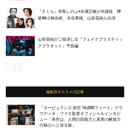
『さくら』寺島しのぶ×永瀬正敏が夫婦役 欅
坂46小林由依、水谷果穂、山谷花純ら出演
山谷花純が二役演じる『フェイクプラスティッ
クプラネット』予告編
編集部オススメの記事
『タービュランス 絶空 16,000フィート』クラ
ウディオ・ファエ監督オフィシャルインタビ
ュー「本作は、人間の回復力と真実の解放力
の核心へと迫る旅」