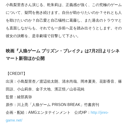
小島梨里杏さん演じる、乾朱莉は、正義感が強く、この究極のゲーム
について、疑問を抱き続けます。自分が助かりたいのか？それとも人
を助けたいのか？自己愛と自己犠牲に葛藤し、また過去のトラウマと
も直面しながらも、それでも一歩前へ足を踏み出そうとします。その
彼女の決断を、是非劇場で目撃して下さい。
映画『人狼ゲーム プリズン・ブレイク』は7月2日よりシネ
マート新宿ほか公開
【CREDIT】
出演：小島梨里杏／渡辺佑太朗、清水尚哉、岡本夏美、花影香音、篠
田諒、小山莉奈、金子大地、濱正悟／山谷花純
監督：綾部真弥
原作：川上亮「人狼ゲーム PRISON BREAK」竹書房刊
企画・配給：AMGエンタテインメント 公式HP：
http://jinro-
game.net/