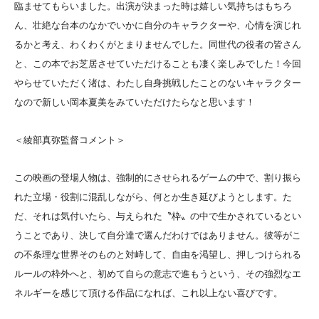
臨ませてもらいました。出演が決まった時は嬉しい気持ちはもちろ
ん、壮絶な台本のなかでいかに自分のキャラクターや、心情を演じれ
るかと考え、わくわくがとまりませんでした。同世代の役者の皆さん
と、この本でお芝居させていただけることも凄く楽しみでした！今回
やらせていただく渚は、わたし自身挑戦したことのないキャラクター
なので新しい岡本夏美をみていただけたらなと思います！
＜綾部真弥監督コメント＞
この映画の登場人物は、強制的にさせられるゲームの中で、割り振ら
れた立場・役割に混乱しながら、何とか生き延びようとします。た
だ、それは気付いたら、与えられた〝枠〟の中で生かされているとい
うことであり、決して自分達で選んだわけではありません。彼等がこ
の不条理な世界そのものと対峙して、自由を渇望し、押しつけられる
ルールの枠外へと、初めて自らの意志で進もうという、その強烈なエ
ネルギーを感じて頂ける作品になれば、これ以上ない喜びです。