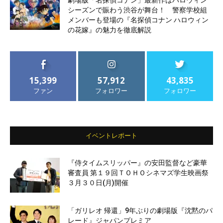
シーズンで賑わう渋谷が舞台！ 警察学校組
メンバーも登場の『名探偵コナン ハロウィン
の花嫁』の魅力を徹底解説
15,399
57,912
43,835
ファン
フォロワー
フォロワー
イベントレポート
『侍タイムスリッパー』の安田監督など豪華
審査員 第１９回ＴＯＨＯシネマズ学生映画祭
３月３０日(月)開催
「ガリレオ 帰還」9年ぶりの劇場版『沈黙のパ
レード』ジャパンプレミア