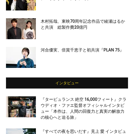
木村拓哉、東映70周年記念作品で綾瀬はるか
と共演 総製作費20億円
河合優実、倍賞千恵子と初共演『PLAN 75』
インタビュー
『タービュランス 絶空 16,000フィート』クラ
ウディオ・ファエ監督オフィシャルインタビ
ュー「本作は、人間の回復力と真実の解放力
の核心へと迫る旅」
『すべての夜を思いだす』見上 愛 インタビュ