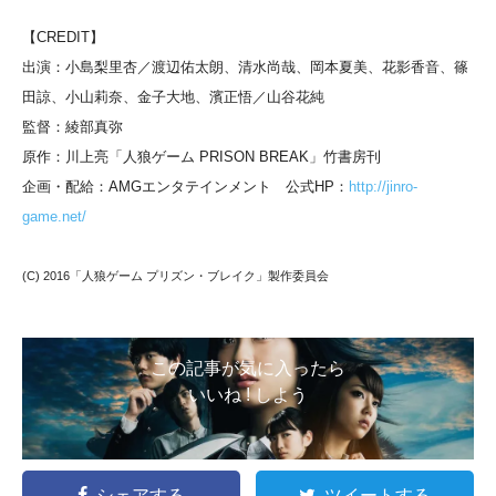
【CREDIT】
出演：小島梨里杏／渡辺佑太朗、清水尚哉、岡本夏美、花影香音、篠
田諒、小山莉奈、金子大地、濱正悟／山谷花純
監督：綾部真弥
原作：川上亮「人狼ゲーム PRISON BREAK」竹書房刊
企画・配給：AMGエンタテインメント 公式HP：
http://jinro-
game.net/
(C) 2016「人狼ゲーム プリズン・ブレイク」製作委員会
この記事が気に入ったら
いいね ! しよう
シェアする
ツイートする