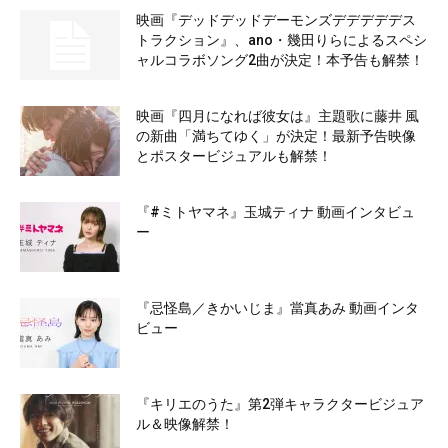
映画『デッドデッドデーモンズデデデデデス
トラクション』、ano・幾田りらによるスペシ
ャルコラボソング2曲が決定！本予告も解禁！
映画『四月になれば彼女は』主題歌に藤井 風
の新曲「満ちてゆく」が決定！最新予告映像
とポスタービジュアルも解禁！
『#ミトヤマネ』玉城ティナ 動画インタビュ
ー
『忌怪島／きかいじま』當真あみ 動画インタ
ビュー
『キリエのうた』第2弾キャラクタービジュア
ル＆映像解禁！