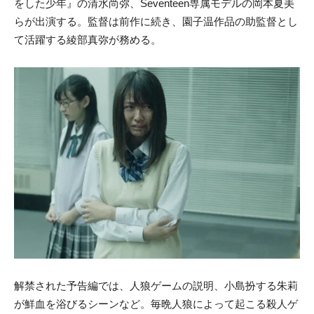
をした少年』の清水尚弥、Seventeen専属モデルの岡本夏美
らが出演する。監督は前作に続き、園子温作品の助監督とし
て活躍する綾部真弥が務める。
解禁された予告編では、人狼ゲームの説明、小島扮する朱莉
が鮮血を浴びるシーンなど。毎晩人狼によって起こる殺人ゲ