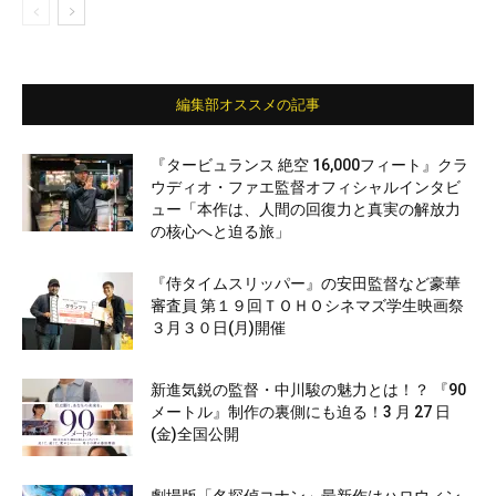
編集部オススメの記事
『タービュランス 絶空 16,000フィート』クラ
ウディオ・ファエ監督オフィシャルインタビ
ュー「本作は、人間の回復力と真実の解放力
の核心へと迫る旅」
『侍タイムスリッパー』の安田監督など豪華
審査員 第１９回ＴＯＨＯシネマズ学生映画祭
３月３０日(月)開催
新進気鋭の監督・中川駿の魅力とは！？ 『90
メートル』制作の裏側にも迫る！3 月 27 日
(金)全国公開
劇場版「名探偵コナン」最新作はハロウィン