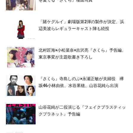
「賭ケグルイ」劇場版第2弾の製作が決定、浜
辺美波らレギュラーキャスト陣も続投
北村匠海×小松菜奈×吉沢亮『さくら』予告編、
東京事変が主題歌書き下ろし
『さくら』寺島しのぶ×永瀬正敏が夫婦役 欅
坂46小林由依、水谷果穂、山谷花純ら出演
山谷花純が二役演じる『フェイクプラスティッ
クプラネット』予告編