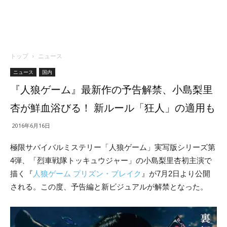
トップ
ニュース
ニュース
国内
『人狼ゲーム』最新作の予告解禁、小島梨里
杏が鮮血浴びる！ 新ルール「狂人」の適用も
2016年6月16日
極限サバイバルミステリー「人狼ゲーム」実写版シリーズ第
4弾、「烈車戦隊トッキュウジャー」の小島梨里杏初主演で
描く『
人狼ゲーム プリズン・ブレイク
』が7月2日より公開
される。この度、予告編と新ビジュアルが解禁となった。