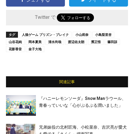
Twitter で
タグ
人狼ゲーム プリズン・ブレイク
小山莉奈
小島梨里杏
山谷花純
岡本夏美
清水尚哉
渡辺佑太朗
濱正悟
篠田諒
花影香音
金子大地
関連記事
『ハニーレモンソーダ』Snow Manラウール、
⻘春っていいな「心がぷるぷる潤いました」
兄弟妹役の北村匠海、小松菜奈、吉沢亮が愛犬
を愛でる『さくら』場面写真