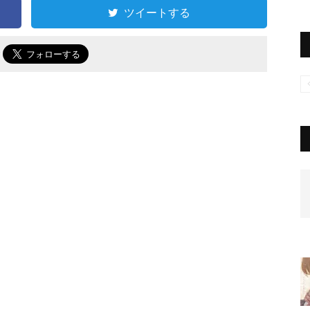
ツイートする
で