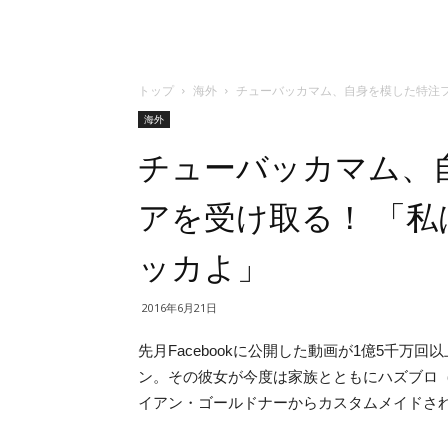
トップ
海外
チューバッカマム、自身を模した特注
海外
チューバッカマム、
アを受け取る！ 「
ッカよ」
2016年6月21日
先月Facebookに公開した動画が1億5千
ン。その彼女が今度は家族とともにハズブロ（
イアン・ゴールドナーからカスタムメイドさ