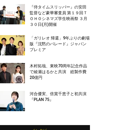
『侍タイムスリッパー』の安田
監督など豪華審査員 第１９回Ｔ
ＯＨＯシネマズ学生映画祭 ３月
３０日(月)開催
「ガリレオ 帰還」9年ぶりの劇場
版『沈黙のパレード』ジャパン
プレミア
木村拓哉、東映70周年記念作品
で綾瀬はるかと共演 総製作費
20億円
河合優実、倍賞千恵子と初共演
『PLAN 75』