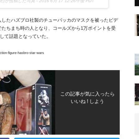
YNE)が投稿した写真 -
2016 6月 17 12:26午後 PDT
入したハズブロ社製のチューバッカのマスクを被ったビデ
でたちまち時の人となり、コールズから1万ポイントを受
どして話題となっていた。
ion-figure-hasbro-star-wars
この記事が気に入ったら
いいね ! しよう