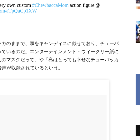
very own custom
#ChewbaccaMom
action figure @
r.com/aTpQaCp1XW
ッカのままで、頭をキャンディスに似せており、チューバ
っているのだ。エンターテインメント・ウィークリー紙に
このマスクだって」や「私はとっても幸せなチューバッカ
音声が収録されているという。