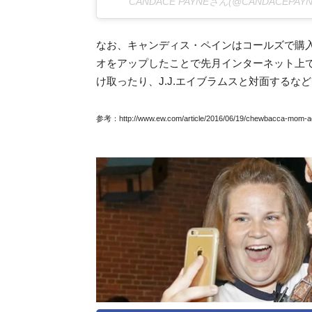
CANDACE PAYNEさん(@CANDACEPA
なお、キャンディス・ペインはコールズで購
オをアップしたことで先月インターネット上
け取ったり、J.J.エイブラムスと対面するな
参考：http://www.ew.com/article/2016/06/19/chewbacca-mom-act