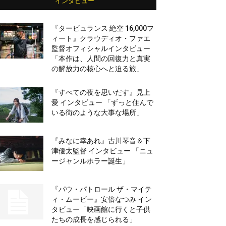
インタビュー
『タービュランス 絶空 16,000フ
ィート』クラウディオ・ファエ
監督オフィシャルインタビュー
「本作は、人間の回復力と真実
の解放力の核心へと迫る旅」
『すべての夜を思いだす』見上
愛 インタビュー 「ずっと住んで
いる街のような大事な場所」
『みなに幸あれ』古川琴音＆下
津優太監督 インタビュー 「ニュ
ージャンルホラー誕生」
『パウ・パトロール ザ・マイテ
ィ・ムービー』安倍なつみ イン
タビュー「映画館に行くと子供
たちの成長を感じられる」