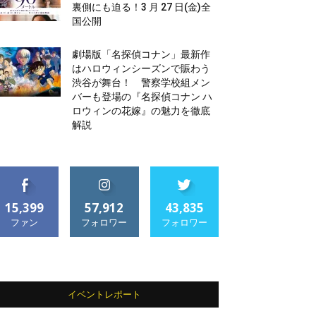
裏側にも迫る！3 月 27 日(金)全
国公開
劇場版「名探偵コナン」最新作
はハロウィンシーズンで賑わう
渋谷が舞台！ 警察学校組メン
バーも登場の『名探偵コナン ハ
ロウィンの花嫁』の魅力を徹底
解説
15,399
57,912
43,835
ファン
フォロワー
フォロワー
イベントレポート