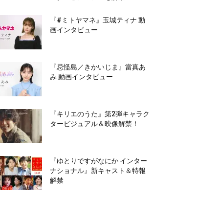
『#ミトヤマネ』玉城ティナ 動
画インタビュー
『忌怪島／きかいじま』當真あ
み 動画インタビュー
『キリエのうた』第2弾キャラク
タービジュアル＆映像解禁！
『ゆとりですがなにか インター
ナショナル』新キャスト＆特報
解禁