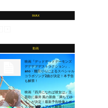
IMAX
動画
映画『デッドデッドデーモンズ
デデデデデストラクション』、
ano・幾田りらによるスペシャル
コラボソング2曲が決定！本予告
も解禁！
映画『四月になれば彼女は』主
題歌に藤井 風の新曲「満ちてゆ
く」が決定！最新予告映像とポ
スタービジュアルも解禁！