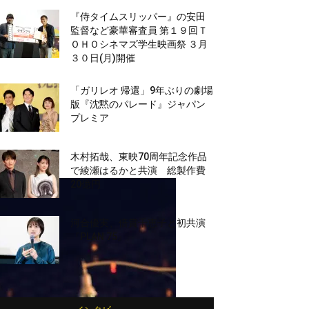
『侍タイムスリッパー』の安田
監督など豪華審査員 第１９回Ｔ
ＯＨＯシネマズ学生映画祭 ３月
３０日(月)開催
「ガリレオ 帰還」9年ぶりの劇場
版『沈黙のパレード』ジャパン
プレミア
木村拓哉、東映70周年記念作品
で綾瀬はるかと共演 総製作費
20億円
河合優実、倍賞千恵子と初共演
『PLAN 75』