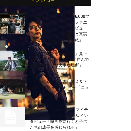
インタビュー
『タービュランス 絶空 16,000フ
ィート』クラウディオ・ファエ
監督オフィシャルインタビュー
「本作は、人間の回復力と真実
の解放力の核心へと迫る旅」
『すべての夜を思いだす』見上
愛 インタビュー 「ずっと住んで
いる街のような大事な場所」
『みなに幸あれ』古川琴音＆下
津優太監督 インタビュー 「ニュ
ージャンルホラー誕生」
『パウ・パトロール ザ・マイテ
ィ・ムービー』安倍なつみ イン
タビュー「映画館に行くと子供
たちの成長を感じられる」