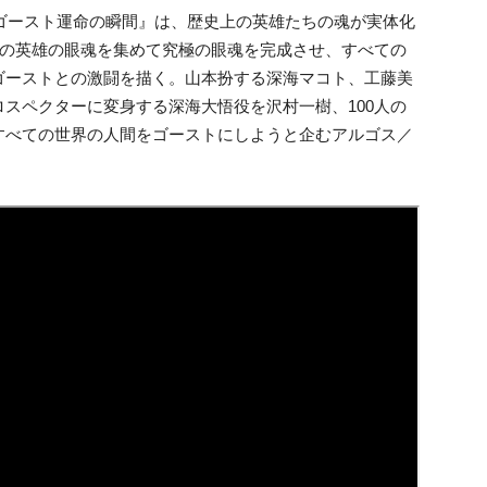
魂とゴースト運命の瞬間』は、歴史上の英雄たちの魂が実体化
人の英雄の眼魂を集めて究極の眼魂を完成させ、すべての
ゴーストとの激闘を描く。山本扮する深海マコト、工藤美
スペクターに変身する深海大悟役を沢村一樹、100人の
すべての世界の人間をゴーストにしようと企むアルゴス／