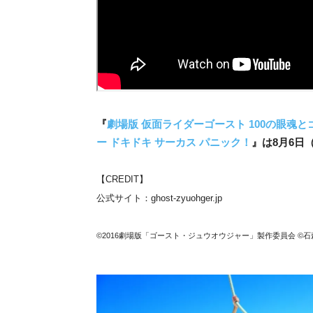
『
劇場版 仮面ライダーゴースト 100の眼魂
ー ドキドキ サーカス パニック！
』は8月6日
【CREDIT】
公式サイト：ghost-zyuohger.jp
©2016劇場版「ゴースト・ジュウオウジャー」製作委員会 ©石