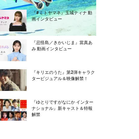
『#ミトヤマネ』玉城ティナ 動
画インタビュー
『忌怪島／きかいじま』當真あ
み 動画インタビュー
『キリエのうた』第2弾キャラク
タービジュアル＆映像解禁！
『ゆとりですがなにか インター
ナショナル』新キャスト＆特報
解禁