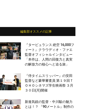
編集部オススメの記事
『タービュランス 絶空 16,000フ
ィート』クラウディオ・ファエ
監督オフィシャルインタビュー
「本作は、人間の回復力と真実
の解放力の核心へと迫る旅」
『侍タイムスリッパー』の安田
監督など豪華審査員 第１９回Ｔ
ＯＨＯシネマズ学生映画祭 ３月
３０日(月)開催
新進気鋭の監督・中川駿の魅力
とは！？ 『90メートル』制作の