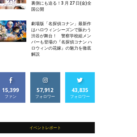
裏側にも迫る！3 月 27 日(金)全
国公開
劇場版「名探偵コナン」最新作
はハロウィンシーズンで賑わう
渋谷が舞台！ 警察学校組メン
バーも登場の『名探偵コナン ハ
ロウィンの花嫁』の魅力を徹底
解説
15,399
57,912
43,835
ファン
フォロワー
フォロワー
イベントレポート