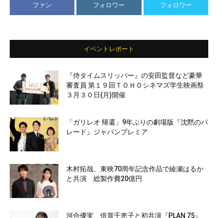
ファン
フォロワー
フォロワー
イベントレポート
『侍タイムスリッパー』の安田監督など豪華
審査員 第１９回ＴＯＨＯシネマズ学生映画祭
３月３０日(月)開催
「ガリレオ 帰還」9年ぶりの劇場版『沈黙のパ
レード』ジャパンプレミア
木村拓哉、東映70周年記念作品で綾瀬はるか
と共演 総製作費20億円
河合優実、倍賞千恵子と初共演『PLAN 75』