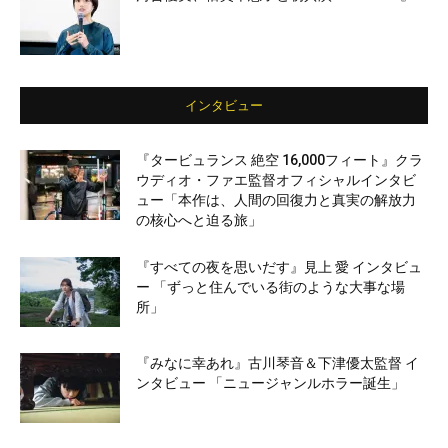
インタビュー
『タービュランス 絶空 16,000フィート』クラ
ウディオ・ファエ監督オフィシャルインタビ
ュー「本作は、人間の回復力と真実の解放力
の核心へと迫る旅」
『すべての夜を思いだす』見上 愛 インタビュ
ー 「ずっと住んでいる街のような大事な場
所」
『みなに幸あれ』古川琴音＆下津優太監督 イ
ンタビュー 「ニュージャンルホラー誕生」