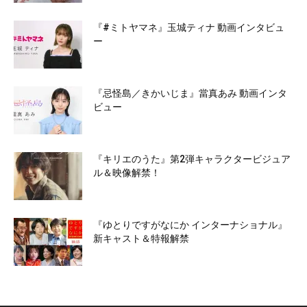
『#ミトヤマネ』玉城ティナ 動画インタビュ
ー
『忌怪島／きかいじま』當真あみ 動画インタ
ビュー
『キリエのうた』第2弾キャラクタービジュア
ル＆映像解禁！
『ゆとりですがなにか インターナショナル』
新キャスト＆特報解禁