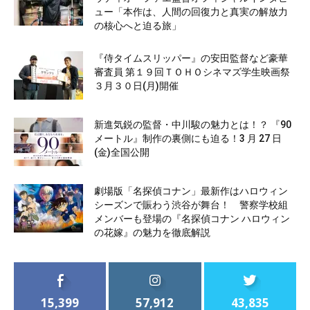
ュー「本作は、人間の回復力と真実の解放力
の核心へと迫る旅」
『侍タイムスリッパー』の安田監督など豪華
審査員 第１９回ＴＯＨＯシネマズ学生映画祭
３月３０日(月)開催
新進気鋭の監督・中川駿の魅力とは！？ 『90
メートル』制作の裏側にも迫る！3 月 27 日
(金)全国公開
劇場版「名探偵コナン」最新作はハロウィン
シーズンで賑わう渋谷が舞台！ 警察学校組
メンバーも登場の『名探偵コナン ハロウィン
の花嫁』の魅力を徹底解説
15,399
57,912
43,835