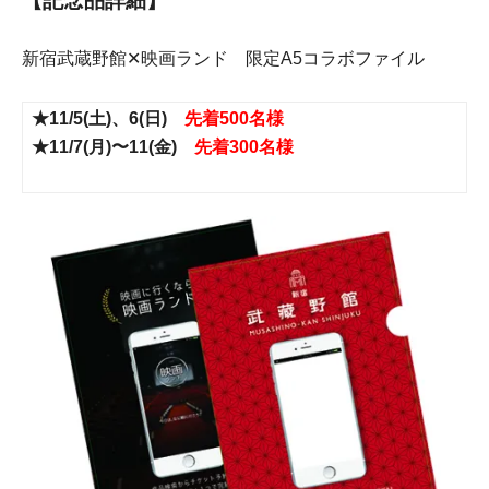
【記念品詳細】
新宿武蔵野館✕映画ランド 限定A5コラボファイル
★11/5(土)、6(日)
先着500名様
★11/7(月)〜11(金)
先着300名様