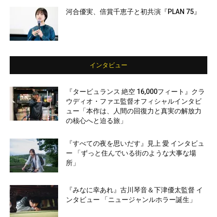
河合優実、倍賞千恵子と初共演『PLAN 75』
インタビュー
『タービュランス 絶空 16,000フィート』クラ
ウディオ・ファエ監督オフィシャルインタビ
ュー「本作は、人間の回復力と真実の解放力
の核心へと迫る旅」
『すべての夜を思いだす』見上 愛 インタビュ
ー 「ずっと住んでいる街のような大事な場
所」
『みなに幸あれ』古川琴音＆下津優太監督 イ
ンタビュー 「ニュージャンルホラー誕生」