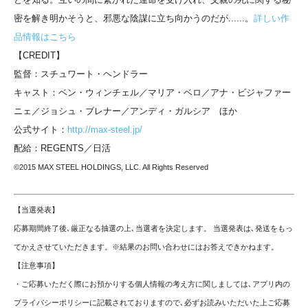
密を解き明かそうと、邪悪な陰謀に立ち向かうのだが......。
詳しい作
品情報はこちら
【CREDIT】
監督：スチュワート・ヘンドラー
キャスト：ベン・ウィンチェル／マリア・ベロ／アナ・ビジャファー
ニェ／ジョシュ・ブレナー／アンディ・ガルシア ほか
公式サイト：
http://max-steel.jp/
配給：REGENTS／日活
©2015 MAX STEEL HOLDINGS, LLC. All Rights Reserved
【当選発表】
応募期間終了後､厳正なる抽選の上､当選者を決定します。 当選発表は､発送をもっ
てかえさせていただきます。※結果のお問い合わせにはお答えできかねます。
【注意事項】
・ご応募いただく際にお預かりする個人情報の考え方に関しましては､アプリ内の
プライバシーポリシーに記載されておりますので､必ずお読みいただいた上ご応募