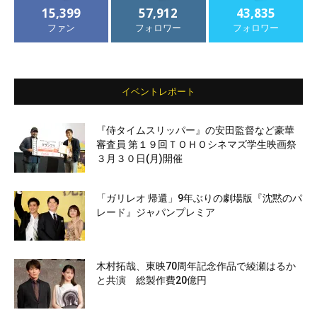
15,399
57,912
43,835
ファン
フォロワー
フォロワー
イベントレポート
『侍タイムスリッパー』の安田監督など豪華
審査員 第１９回ＴＯＨＯシネマズ学生映画祭
３月３０日(月)開催
「ガリレオ 帰還」9年ぶりの劇場版『沈黙のパ
レード』ジャパンプレミア
木村拓哉、東映70周年記念作品で綾瀬はるか
と共演 総製作費20億円