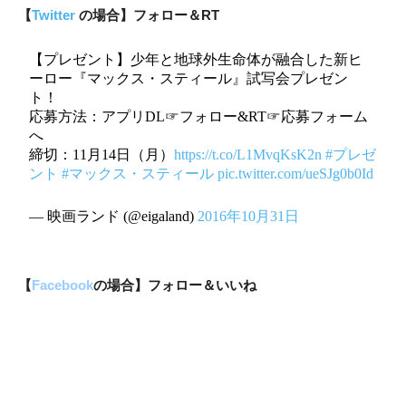
【
Twitter
の場合】フォロー＆RT
【プレゼント】少年と地球外生命体が融合した新ヒ
ーロー『マックス・スティール』試写会プレゼン
ト！
応募方法：アプリDL☞フォロー&RT☞応募フォーム
へ
締切：11月14日（月）
https://t.co/L1MvqKsK2n
#プレゼ
ント
#マックス・スティール
pic.twitter.com/ueSJg0b0Id
— 映画ランド (@eigaland)
2016年10月31日
【
Facebook
の場合】フォロー＆いいね