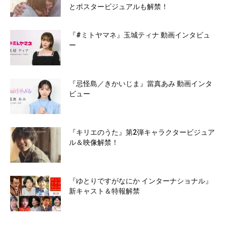
とポスタービジュアルも解禁！
『#ミトヤマネ』玉城ティナ 動画インタビュ
ー
『忌怪島／きかいじま』當真あみ 動画インタ
ビュー
『キリエのうた』第2弾キャラクタービジュア
ル＆映像解禁！
『ゆとりですがなにか インターナショナル』
新キャスト＆特報解禁