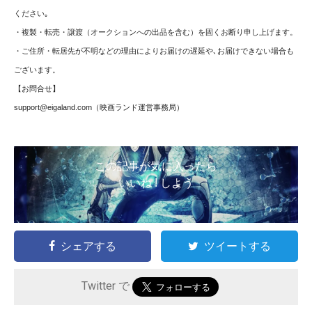
ください｡
・複製・転売・譲渡（オークションへの出品を含む）を固くお断り申し上げます。
・ご住所・転居先が不明などの理由によりお届けの遅延や､お届けできない場合も
ございます。
【お問合せ】
support@eigaland.com
（映画ランド運営事務局）
この記事が気に入ったら
いいね ! しよう
シェアする
ツイートする
Twitter で