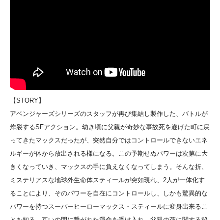
【STORY】
アベンジャーズシリーズのスタッフが再び集結し製作した、バトルが
炸裂するSFアクション。幼き頃に父親が奇妙な事故死を遂げた町に戻
ってきたマックスだったが、突然自分ではコントロールできないエネ
ルギーが体から放出される様になる。この予期せぬパワーは次第に大
きくなっていき、マックスの手に負えなくなってしまう。そんな折、
ミステリアスな地球外生命体スティールが突如現れ、2人が一体化す
ることにより、そのパワーを自在にコントロールし、しかも驚異的な
パワーを持つスーパーヒーローマックス・スティールに変身出来るこ
とを知る。互いの間に繋がれた運命を受け入れ、父親の死に関する秘