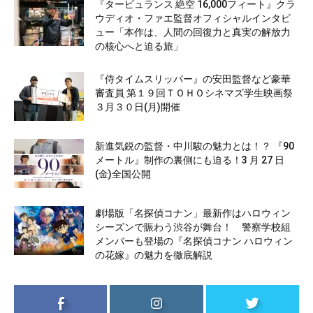
『タービュランス 絶空 16,000フィート』クラ
ウディオ・ファエ監督オフィシャルインタビ
ュー「本作は、人間の回復力と真実の解放力
の核心へと迫る旅」
『侍タイムスリッパー』の安田監督など豪華
審査員 第１９回ＴＯＨＯシネマズ学生映画祭
３月３０日(月)開催
新進気鋭の監督・中川駿の魅力とは！？ 『90
メートル』制作の裏側にも迫る！3 月 27 日
(金)全国公開
劇場版「名探偵コナン」最新作はハロウィン
シーズンで賑わう渋谷が舞台！ 警察学校組
メンバーも登場の『名探偵コナン ハロウィン
の花嫁』の魅力を徹底解説