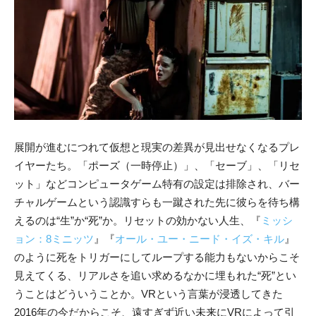
展開が進むにつれて仮想と現実の差異が見出せなくなるプレ
イヤーたち。「ポーズ（一時停止）」、「セーブ」、「リセ
ット」などコンピュータゲーム特有の設定は排除され、バー
チャルゲームという認識すらも一蹴された先に彼らを待ち構
えるのは“生”か“死”か。リセットの効かない人生、『
ミッシ
ョン：8ミニッツ
』『
オール・ユー・ニード・イズ・キル
』
のように死をトリガーにしてループする能力もないからこそ
見えてくる、リアルさを追い求めるなかに埋もれた“死”とい
うことはどういうことか。VRという言葉が浸透してきた
2016年の今だからこそ、遠すぎず近い未来にVRによって引