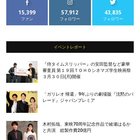
15,399
57,912
43,835
ファン
フォロワー
フォロワー
イベントレポート
『侍タイムスリッパー』の安田監督など豪華
審査員 第１９回ＴＯＨＯシネマズ学生映画祭
３月３０日(月)開催
「ガリレオ 帰還」9年ぶりの劇場版『沈黙のパ
レード』ジャパンプレミア
木村拓哉、東映70周年記念作品で綾瀬はるか
と共演 総製作費20億円