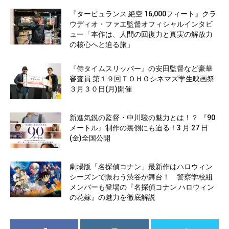
『タービュランス 絶空 16,000フィート』クラ
ウディオ・ファエ監督オフィシャルインタビ
ュー「本作は、人間の回復力と真実の解放力
の核心へと迫る旅」
『侍タイムスリッパー』の安田監督など豪華
審査員 第１９回ＴＯＨＯシネマズ学生映画祭
３月３０日(月)開催
新進気鋭の監督・中川駿の魅力とは！？ 『90
メートル』制作の裏側にも迫る！3 月 27 日
(金)全国公開
劇場版「名探偵コナン」最新作はハロウィン
シーズンで賑わう渋谷が舞台！ 警察学校組
メンバーも登場の『名探偵コナン ハロウィン
の花嫁』の魅力を徹底解説