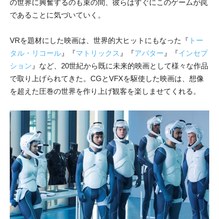
の世界に興奮するのも束の間、彼らはすぐにこのゲームが罠
であることに気づいていく。
VRを題材にした映画は、世界的大ヒットにもなった『
トー
タル・リコール
』『
マトリックス
』『
アバター
』『
インセプ
ション
』など、20世紀から既に未来的映画として様々な作品
で取り上げられてきた。CGとVFXを駆使した映画は、想像
を超えた圧巻の世界を作り上げ観客を楽しませてくれる。