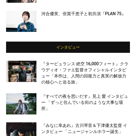
河合優実、倍賞千恵子と初共演『PLAN 75』
インタビュー
『タービュランス 絶空 16,000フィート』クラ
ウディオ・ファエ監督オフィシャルインタビ
ュー「本作は、人間の回復力と真実の解放力
の核心へと迫る旅」
『すべての夜を思いだす』見上 愛 インタビュ
ー 「ずっと住んでいる街のような大事な場
所」
『みなに幸あれ』古川琴音＆下津優太監督 イ
ンタビュー 「ニュージャンルホラー誕生」