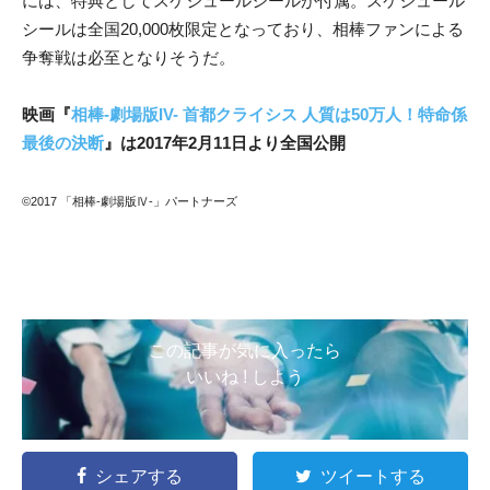
には、特典としてスケジュールシールが付属。スケジュール
シールは全国20,000枚限定となっており、相棒ファンによる
争奪戦は必至となりそうだ。
映画『
相棒-劇場版IV- 首都クライシス 人質は50万人！特命係
最後の決断
』は2017年2月11日より全国公開
©2017 「相棒-劇場版Ⅳ-」パートナーズ
この記事が気に入ったら
いいね ! しよう
シェアする
ツイートする