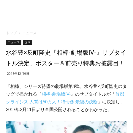
トップ
ニュース
ニュース
国内
水谷豊×反町隆史『相棒-劇場版IV-』サブタイ
トル決定、ポスター＆前売り特典お披露目！
2016年12月9日
「相棒」シリーズ待望の劇場版第4弾、水谷豊×反町隆史のタ
ッグで描かれる『
相棒-劇場版IV-
』のサブタイトルが「
首都
クライシス 人質は50万人！特命係 最後の決断
」に決定し、
2017年2月11日より全国公開されることがわかった。