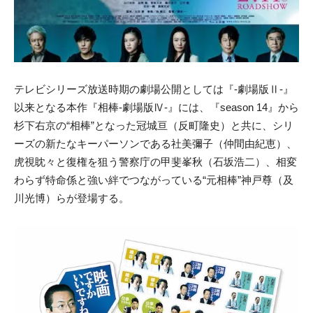
テレビシリーズ放送時期の劇場公開としては『-劇場版Ⅱ-』
以来となる本作『相棒-劇場版Ⅳ-』には、『season 14』から
杉下右京の“相棒”となった冠城亘（反町隆史）と共に、シリ
ーズの新たなキーパーソンである社美彌子（仲間由紀恵）、
虎視眈々と復権を狙う警察庁の甲斐峯秋（石坂浩二）、相変
わらず特命係と強い絆でつながっている“元相棒”神戸尊（及
川光博）らが登場する。