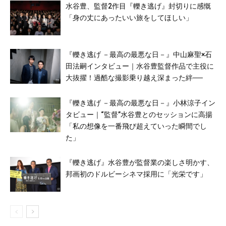
水谷豊、監督2作目『轢き逃げ』封切りに感慨
「身の丈にあったいい旅をしてほしい」
『轢き逃げ －最高の最悪な日－』中山麻聖×石
田法嗣インタビュー｜水谷豊監督作品で主役に
大抜擢！過酷な撮影乗り越え深まった絆──
『轢き逃げ －最高の最悪な日－』小林涼子イン
タビュー｜“監督”水谷豊とのセッションに高揚
「私の想像を一番飛び超えていった瞬間でし
た」
『轢き逃げ』水谷豊が監督業の楽しさ明かす、
邦画初のドルビーシネマ採用に「光栄です」