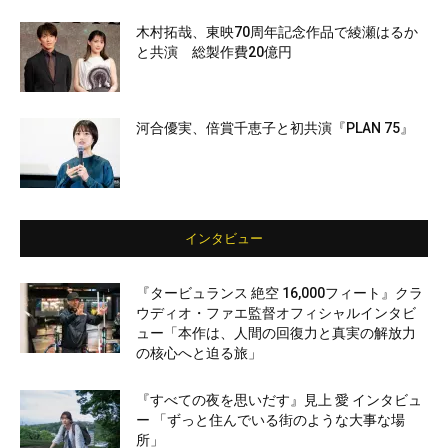
木村拓哉、東映70周年記念作品で綾瀬はるか
と共演 総製作費20億円
河合優実、倍賞千恵子と初共演『PLAN 75』
インタビュー
『タービュランス 絶空 16,000フィート』クラ
ウディオ・ファエ監督オフィシャルインタビ
ュー「本作は、人間の回復力と真実の解放力
の核心へと迫る旅」
『すべての夜を思いだす』見上 愛 インタビュ
ー 「ずっと住んでいる街のような大事な場
所」