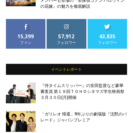
メンバーも登場の『名探偵コナン ハロウィン
の花嫁』の魅力を徹底解説
15,399
57,912
43,835
ファン
フォロワー
フォロワー
イベントレポート
『侍タイムスリッパー』の安田監督など豪華
審査員 第１９回ＴＯＨＯシネマズ学生映画祭
３月３０日(月)開催
「ガリレオ 帰還」9年ぶりの劇場版『沈黙のパ
レード』ジャパンプレミア