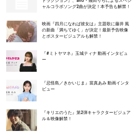
トラクション』、ano・幾田りらによるスペシ
ャルコラボソング2曲が決定！本予告も解禁！
映画『四月になれば彼女は』主題歌に藤井 風
の新曲「満ちてゆく」が決定！最新予告映像
とポスタービジュアルも解禁！
『#ミトヤマネ』玉城ティナ 動画インタビュ
ー
『忌怪島／きかいじま』當真あみ 動画インタ
ビュー
『キリエのうた』第2弾キャラクタービジュア
ル＆映像解禁！