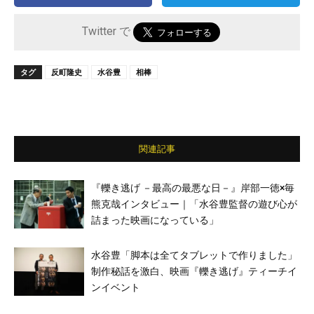
Twitter で
タグ
反町隆史
水谷豊
相棒
関連記事
『轢き逃げ －最高の最悪な日－』岸部一徳×毎
熊克哉インタビュー｜「水谷豊監督の遊び心が
詰まった映画になっている」
水谷豊「脚本は全てタブレットで作りました」
制作秘話を激白、映画『轢き逃げ』ティーチイ
ンイベント