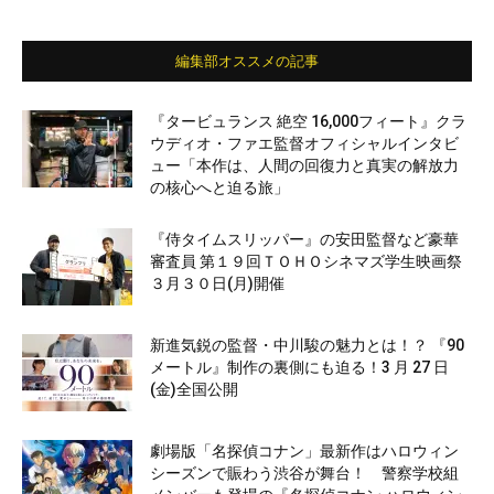
編集部オススメの記事
『タービュランス 絶空 16,000フィート』クラ
ウディオ・ファエ監督オフィシャルインタビ
ュー「本作は、人間の回復力と真実の解放力
の核心へと迫る旅」
『侍タイムスリッパー』の安田監督など豪華
審査員 第１９回ＴＯＨＯシネマズ学生映画祭
３月３０日(月)開催
新進気鋭の監督・中川駿の魅力とは！？ 『90
メートル』制作の裏側にも迫る！3 月 27 日
(金)全国公開
劇場版「名探偵コナン」最新作はハロウィン
シーズンで賑わう渋谷が舞台！ 警察学校組