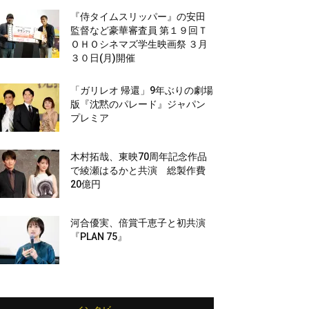
『侍タイムスリッパー』の安田
監督など豪華審査員 第１９回Ｔ
ＯＨＯシネマズ学生映画祭 ３月
３０日(月)開催
「ガリレオ 帰還」9年ぶりの劇場
版『沈黙のパレード』ジャパン
プレミア
木村拓哉、東映70周年記念作品
で綾瀬はるかと共演 総製作費
20億円
河合優実、倍賞千恵子と初共演
『PLAN 75』