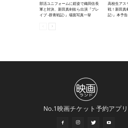
部活ユニフォームに鎧姿で織田信長
高校生アス
軍と対決、新田真剣佑ら出演『ブレ
戦！新田真
イブ ‐群青戦記-』場面写真一挙
記-』本予告
No.1映画チケット予約アプ