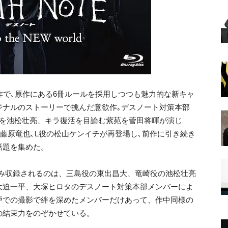
作で､原作にある6冊ルールを採用しつつも魅力的な新キャ
ジナルのストーリーで挑んだ意欲作｡デスノート対策本部
崎を池松壮亮、キラ復活を目論む紫苑を菅田将暉が演じ
た藤原竜也､L役の松山ケンイチが再登場し､前作に引き続き
話題を集めた。
スクにのみ収録されるのは、三島役の東出昌大、竜崎役の池松壮亮
大迫一平、大塚ヒロタのデスノート対策本部メンバーによ
戸での撮影で絆を深めたメンバーだけあって、作中同様の
の結束力をのぞかせている。