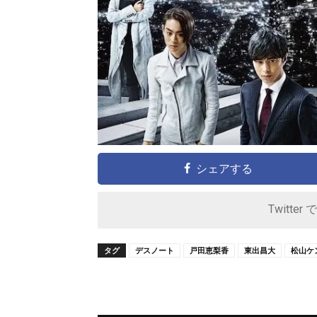
シェアする
Twitter 
タグ
デスノート
戸田恵梨香
東出昌大
松山ケ