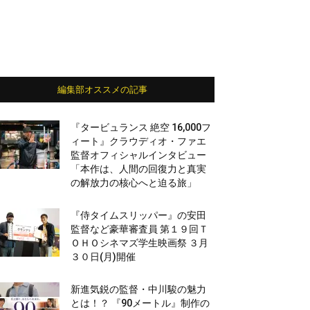
編集部オススメの記事
『タービュランス 絶空 16,000フ
ィート』クラウディオ・ファエ
監督オフィシャルインタビュー
「本作は、人間の回復力と真実
の解放力の核心へと迫る旅」
『侍タイムスリッパー』の安田
監督など豪華審査員 第１９回Ｔ
ＯＨＯシネマズ学生映画祭 ３月
３０日(月)開催
新進気鋭の監督・中川駿の魅力
とは！？ 『90メートル』制作の