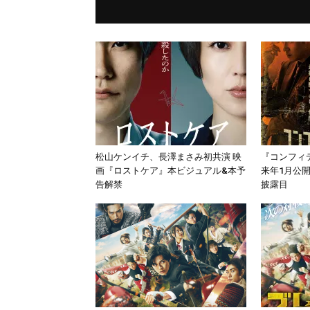
松山ケンイチ、長澤まさみ初共演 映
『コンフィ
画『ロストケア』本ビジュアル&本予
来年1月公
告解禁
披露目