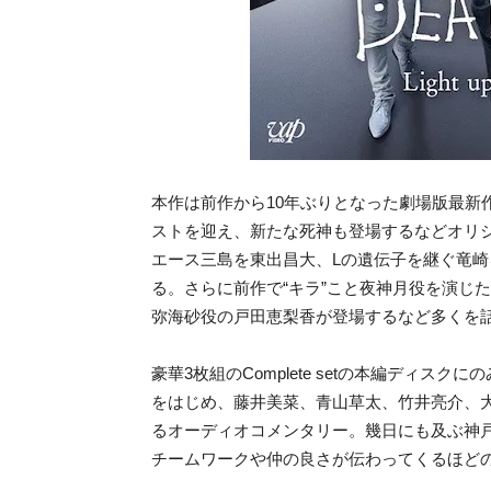
本作は前作から10年ぶりとなった劇場版最新
ストを迎え、新たな死神も登場するなどオリ
エース三島を東出昌大、Lの遺伝子を継ぐ竜
る。さらに前作で“キラ”こと夜神月役を演じ
弥海砂役の戸田恵梨香が登場するなど多くを
豪華3枚組のComplete setの本編ディ
をはじめ、藤井美菜、青山草太、竹井亮介、
るオーディオコメンタリー。幾日にも及ぶ神
チームワークや仲の良さが伝わってくるほど