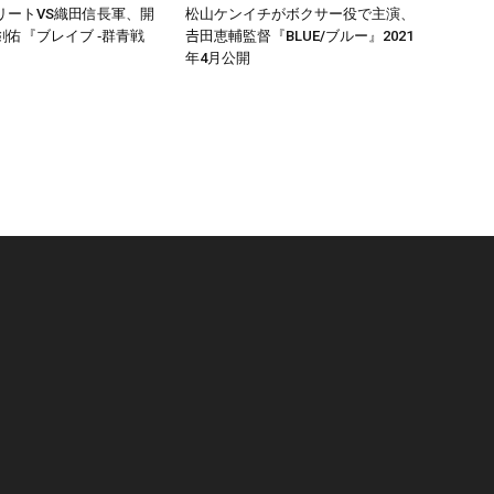
リートVS織田信長軍、開
松山ケンイチがボクサー役で主演、
剣佑『ブレイブ ‐群青戦
𠮷田恵輔監督『BLUE/ブルー』2021
年4月公開
リ