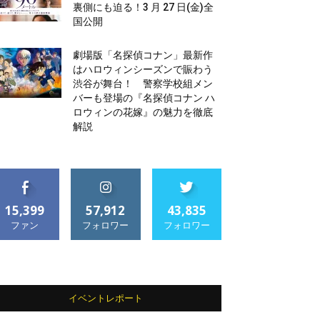
裏側にも迫る！3 月 27 日(金)全
国公開
劇場版「名探偵コナン」最新作
はハロウィンシーズンで賑わう
渋谷が舞台！ 警察学校組メン
バーも登場の『名探偵コナン ハ
ロウィンの花嫁』の魅力を徹底
解説
15,399
57,912
43,835
ファン
フォロワー
フォロワー
イベントレポート