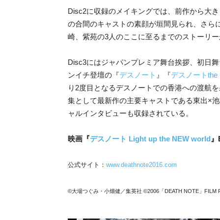
Disc2に収録のメイキングでは、前作から
の合間のキャストの素顔が垣間見られ、さらにHu
崎、紫苑の3人のここに至るまでのストーリー
Disc3にはジャパンプレミア舞台挨拶、初
ンイチ登壇の『
デスノート
』『
デスノートthe L
り2度目となるデスノートでの香港への渡航を
集として最新作の主要キャストである東出×池
ャルインタビューも収録されている。
映画『
デスノート Light up the NEW world
』
公式サイト：
www.deathnote2016.com
©大場つぐみ・小畑健／集英社 ©2006「DEATH NOTE」FILM P