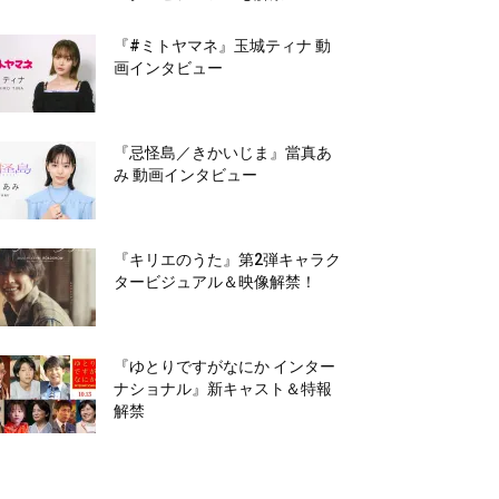
『#ミトヤマネ』玉城ティナ 動
画インタビュー
『忌怪島／きかいじま』當真あ
み 動画インタビュー
『キリエのうた』第2弾キャラク
タービジュアル＆映像解禁！
『ゆとりですがなにか インター
ナショナル』新キャスト＆特報
解禁