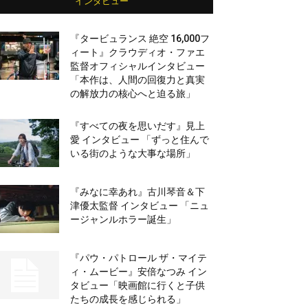
インタビュー
『タービュランス 絶空 16,000フ
ィート』クラウディオ・ファエ
監督オフィシャルインタビュー
「本作は、人間の回復力と真実
の解放力の核心へと迫る旅」
『すべての夜を思いだす』見上
愛 インタビュー 「ずっと住んで
いる街のような大事な場所」
『みなに幸あれ』古川琴音＆下
津優太監督 インタビュー 「ニュ
ージャンルホラー誕生」
『パウ・パトロール ザ・マイテ
ィ・ムービー』安倍なつみ イン
タビュー「映画館に行くと子供
たちの成長を感じられる」