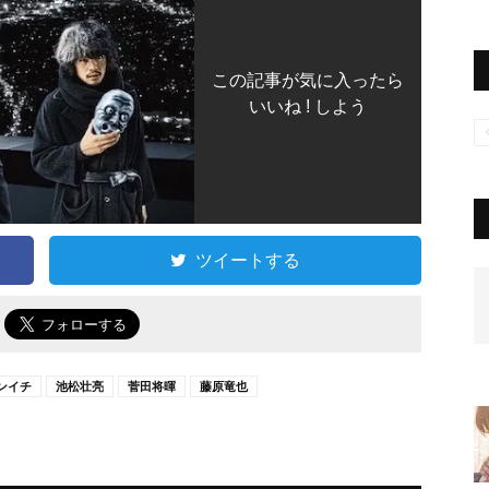
この記事が気に入ったら
いいね ! しよう
ツイートする
で
ンイチ
池松壮亮
菅田将暉
藤原竜也