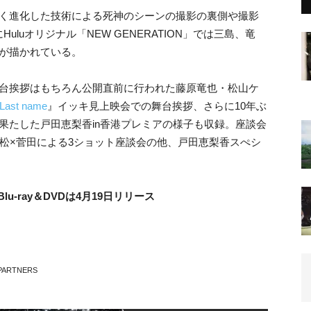
大きく進化した技術による死神のシーンの撮影の裏側や撮影
luオリジナル「NEW GENERATION」では三島、竜
が描かれている。
日舞台挨拶はもちろん公開直前に行われた藤原竜也・松山ケ
ast name
』イッキ見上映会での舞台挨拶、さらに10年ぶ
果たした戸田恵梨香in香港プレミアの様子も収録。座談会
松×菅田による3ショット座談会の他、戸田恵梨香スぺシ
Blu-ray＆DVDは4月19日リリース
ARTNERS