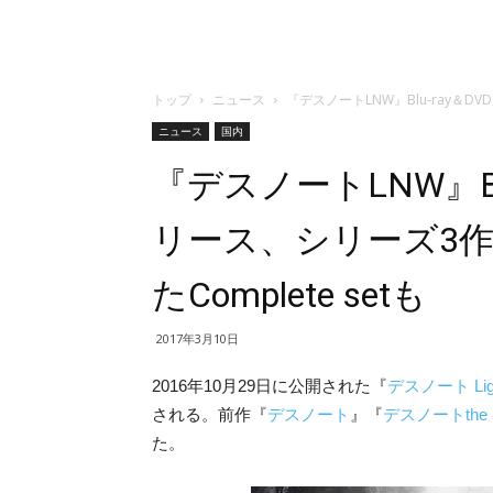
トップ
ニュース
『デスノートLNW』Blu-ray＆D
ニュース
国内
『デスノートLNW』Bl
リース、シリーズ3
たComplete setも
2017年3月10日
2016年10月29日に公開された『
デスノート Light
される。前作『
デスノート
』『
デスノートthe L
た。