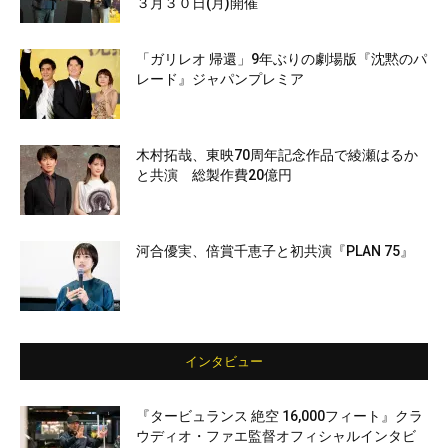
３月３０日(月)開催
「ガリレオ 帰還」9年ぶりの劇場版『沈黙のパ
レード』ジャパンプレミア
木村拓哉、東映70周年記念作品で綾瀬はるか
と共演 総製作費20億円
河合優実、倍賞千恵子と初共演『PLAN 75』
インタビュー
『タービュランス 絶空 16,000フィート』クラ
ウディオ・ファエ監督オフィシャルインタビ