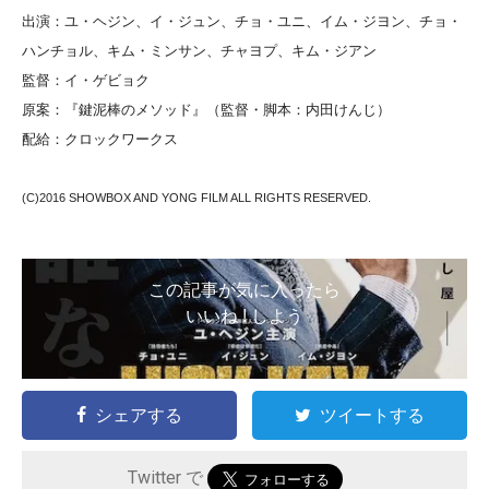
出演：ユ・ヘジン、イ・ジュン、チョ・ユニ、イム・ジヨン、チョ・
ハンチョル、キム・ミンサン、チャヨプ、キム・ジアン
監督：イ・ゲビョク
原案：『鍵泥棒のメソッド』（監督・脚本：内田けんじ）
配給：クロックワークス
(C)2016 SHOWBOX AND YONG FILM ALL RIGHTS RESERVED.
この記事が気に入ったら
いいね ! しよう
シェアする
ツイートする
Twitter で