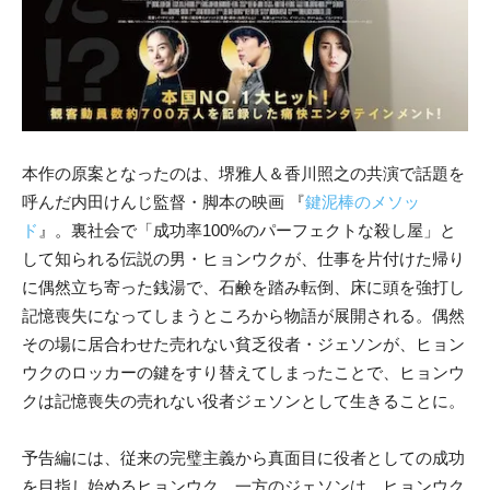
本作の原案となったのは、堺雅人＆香川照之の共演で話題を
呼んだ内田けんじ監督・脚本の映画 『
鍵泥棒のメソッ
ド
』。裏社会で「成功率100%のパーフェクトな殺し屋」と
して知られる伝説の男・ヒョンウクが、仕事を片付けた帰り
に偶然立ち寄った銭湯で、石鹸を踏み転倒、床に頭を強打し
記憶喪失になってしまうところから物語が展開される。偶然
その場に居合わせた売れない貧乏役者・ジェソンが、ヒョン
ウクのロッカーの鍵をすり替えてしまったことで、ヒョンウ
クは記憶喪失の売れない役者ジェソンとして生きることに。
予告編には、従来の完璧主義から真面目に役者としての成功
を目指し始めるヒョンウク、一方のジェソンは、ヒョンウク