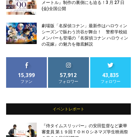
メートル』制作の裏側にも迫る！3 月 27 日
(金)全国公開
劇場版「名探偵コナン」最新作はハロウィン
シーズンで賑わう渋谷が舞台！ 警察学校組
メンバーも登場の『名探偵コナン ハロウィン
の花嫁』の魅力を徹底解説
15,399
57,912
43,835
ファン
フォロワー
フォロワー
イベントレポート
『侍タイムスリッパー』の安田監督など豪華
審査員 第１９回ＴＯＨＯシネマズ学生映画祭