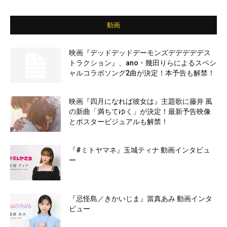
動画
映画『デッドデッドデーモンズデデデデデス
トラクション』、ano・幾田りらによるスペシ
ャルコラボソング2曲が決定！本予告も解禁！
映画『四月になれば彼女は』主題歌に藤井 風
の新曲「満ちてゆく」が決定！最新予告映像
とポスタービジュアルも解禁！
『#ミトヤマネ』玉城ティナ 動画インタビュ
ー
『忌怪島／きかいじま』當真あみ 動画インタ
ビュー