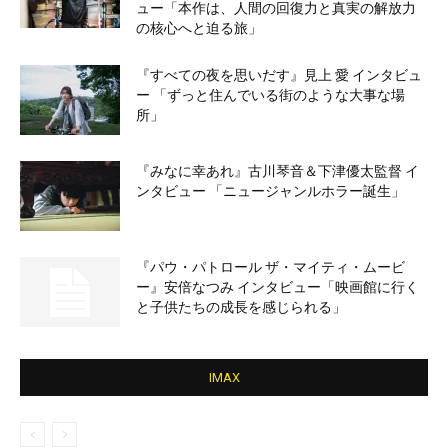
ュー「本作は、人間の回復力と真実の解放力
の核心へと迫る旅」
『すべての夜を思いだす』見上 愛 インタビュ
ー 「ずっと住んでいる街のような大事な場
所」
『みなに幸あれ』古川琴音＆下津優太監督 イ
ンタビュー 「ニュージャンルホラー誕生」
『パウ・パトロール ザ・マイティ・ムービ
ー』安倍なつみ インタビュー「映画館に行く
と子供たちの成長を感じられる」
IMAX