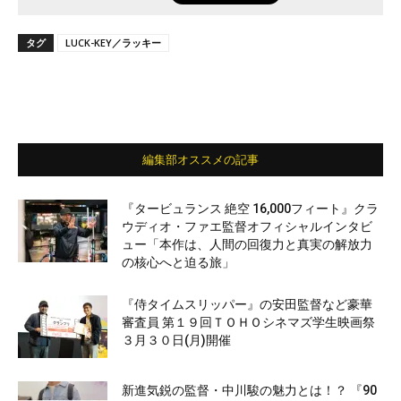
タグ
LUCK-KEY／ラッキー
編集部オススメの記事
『タービュランス 絶空 16,000フィート』クラ
ウディオ・ファエ監督オフィシャルインタビ
ュー「本作は、人間の回復力と真実の解放力
の核心へと迫る旅」
『侍タイムスリッパー』の安田監督など豪華
審査員 第１９回ＴＯＨＯシネマズ学生映画祭
３月３０日(月)開催
新進気鋭の監督・中川駿の魅力とは！？ 『90