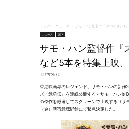
トップ
ニュース
サモ・ハン監督作『スパルタンX
ニュース
国内
サモ・ハン監督作『
など5本を特集上映
2017年5月9日
香港映画界のレジェンド、サモ・ハンの新作2
ズ／武勇伝』を連続公開する＜サモ・ハンis 
の傑作を厳選してスクリーンで上映する《サモ
（金）新宿武蔵野館にて緊急決定した。