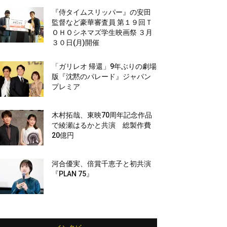
『侍タイムスリッパー』の安田
監督など豪華審査員 第１９回Ｔ
ＯＨＯシネマズ学生映画祭 ３月
３０日(月)開催
「ガリレオ 帰還」9年ぶりの劇場
版『沈黙のパレード』ジャパン
プレミア
木村拓哉、東映70周年記念作品
で綾瀬はるかと共演 総製作費
20億円
河合優実、倍賞千恵子と初共演
『PLAN 75』