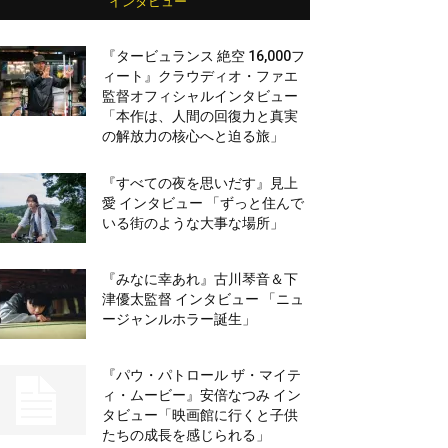
インタビュー
『タービュランス 絶空 16,000フ
ィート』クラウディオ・ファエ
監督オフィシャルインタビュー
「本作は、人間の回復力と真実
の解放力の核心へと迫る旅」
『すべての夜を思いだす』見上
愛 インタビュー 「ずっと住んで
いる街のような大事な場所」
『みなに幸あれ』古川琴音＆下
津優太監督 インタビュー 「ニュ
ージャンルホラー誕生」
『パウ・パトロール ザ・マイテ
ィ・ムービー』安倍なつみ イン
タビュー「映画館に行くと子供
たちの成長を感じられる」