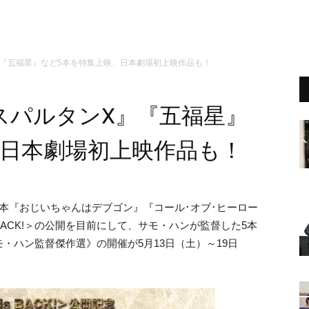
』『五福星』など5本を特集上映、日本劇場初上映作品も！
スパルタンX』『五福星』
、日本劇場初上映作品も！
本『おじいちゃんはデブゴン』『コール･オブ･ヒーロー
BACK!＞の公開を目前にして、サモ・ハンが監督した5本
・ハン監督傑作選》の開催が5月13日（土）～19日