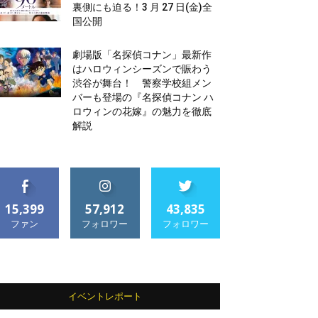
裏側にも迫る！3 月 27 日(金)全
国公開
劇場版「名探偵コナン」最新作
はハロウィンシーズンで賑わう
渋谷が舞台！ 警察学校組メン
バーも登場の『名探偵コナン ハ
ロウィンの花嫁』の魅力を徹底
解説
15,399
57,912
43,835
ファン
フォロワー
フォロワー
イベントレポート