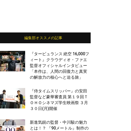
編集部オススメの記事
『タービュランス 絶空 16,000フ
ィート』クラウディオ・ファエ
監督オフィシャルインタビュー
「本作は、人間の回復力と真実
の解放力の核心へと迫る旅」
『侍タイムスリッパー』の安田
監督など豪華審査員 第１９回Ｔ
ＯＨＯシネマズ学生映画祭 ３月
３０日(月)開催
新進気鋭の監督・中川駿の魅力
とは！？ 『90メートル』制作の