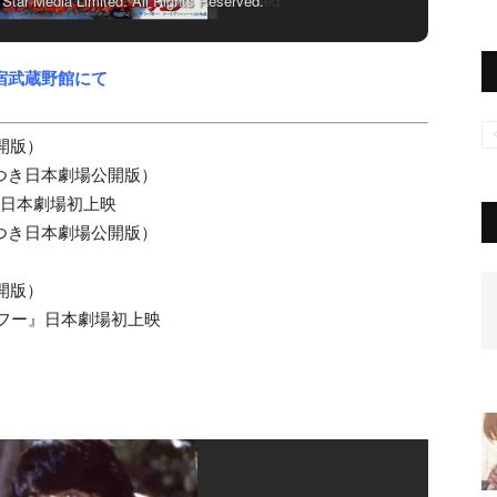
r Media Limited. All Rights Reserved.
宿武蔵野館にて
開版）
集つき日本劇場公開版）
』日本劇場初上映
集つき日本劇場公開版）
開版）
ンフー』日本劇場初上映