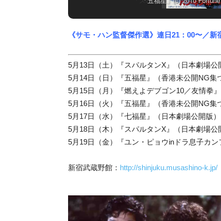
「五福星」(c) 2010 Fortune Sta
《サモ・ハン監督傑作選》連日21：00〜／新
5月13日（土）『スパルタンX』（日本劇場公
5月14日（日）『五福星』（香港未公開NG
5月15日（月）『燃えよデブゴン10／友情拳
5月16日（火）『五福星』（香港未公開NG
5月17日（水）『七福星』（日本劇場公開版）
5月18日（木）『スパルタンX』（日本劇場公
5月19日（金）『ユン・ピョウinドラ息子カ
新宿武蔵野館：
http://shinjuku.musashino-k.jp/