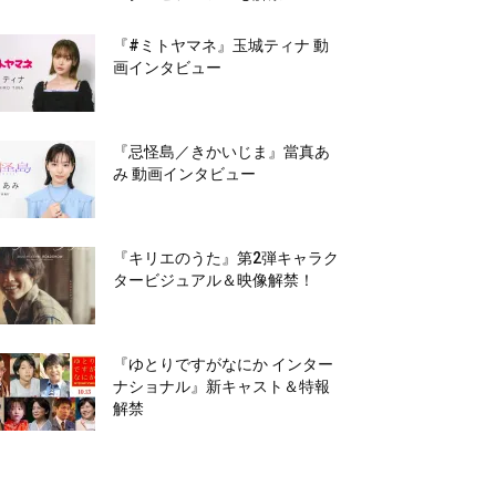
『#ミトヤマネ』玉城ティナ 動
画インタビュー
『忌怪島／きかいじま』當真あ
み 動画インタビュー
『キリエのうた』第2弾キャラク
タービジュアル＆映像解禁！
『ゆとりですがなにか インター
ナショナル』新キャスト＆特報
解禁