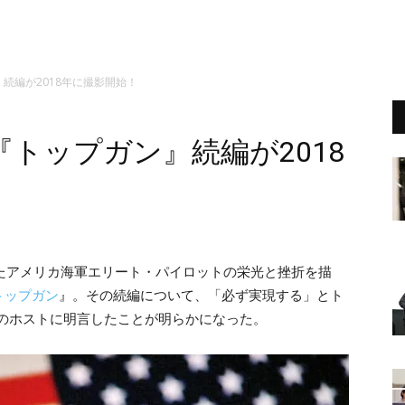
続編が2018年に撮影開始！
トップガン』続編が2018
したアメリカ海軍エリート・パイロットの栄光と挫折を描
トップガン
』。その続編について、「必ず実現する」とト
e」のホストに明言したことが明らかになった。