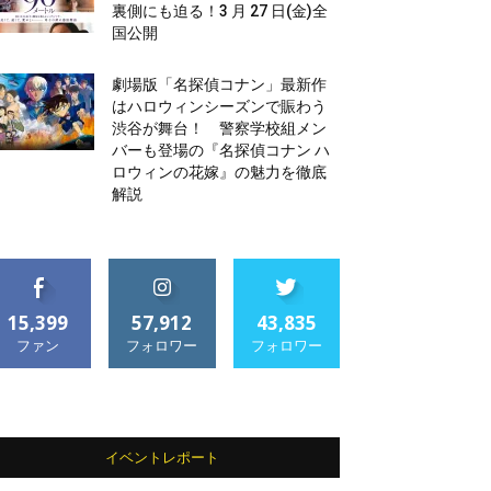
裏側にも迫る！3 月 27 日(金)全
国公開
劇場版「名探偵コナン」最新作
はハロウィンシーズンで賑わう
渋谷が舞台！ 警察学校組メン
バーも登場の『名探偵コナン ハ
ロウィンの花嫁』の魅力を徹底
解説
15,399
57,912
43,835
ファン
フォロワー
フォロワー
イベントレポート