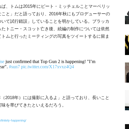
ば、トムは2015年にピート・ミッチェルことマーベリッ
こと」だと語っており、2016年秋にもプロデューサーの
ついて試行錯誤」していることを明かしている。ブラッカ
ったトニー・スコット亡き後、続編の制作については依然
てトムと行ったミーティングの写真をツイートするに留ま
se
just confirmed that Top Gun 2 is happening! "I’m
year".
#sun7
pic.twitter.com/X17xvxz4Q4
来年（2018年）には撮影に入るよ」と語っており、長いこと
実味を帯びてきたといえるだろう。
finitely-happening/