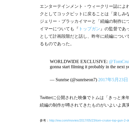
エンターテインメント・ウィークリー誌によれ
クとしてコックピットに戻ることは「楽しみな
ジェリー・ブラッカイマーと「続編の制作に
イマーについても『
トップガン
』の監督であ
として計画段階だと話し、昨年に続編につい
るものであった。
WORLDWIDE EXCLUSIVE:
@TomCrui
gonna start filming it probably in the next 
— Sunrise (@sunriseon7)
2017年5月23日
Twitterに公開された映像でトムは「きっと
続編の制作が噂されてきたものがいよいよ真
参考：
http://ew.com/movies/2017/05/23/tom-cruise-top-gun-2-de