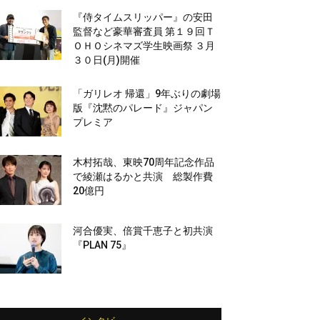
『侍タイムスリッパー』の安田
監督など豪華審査員 第１９回Ｔ
ＯＨＯシネマズ学生映画祭 ３月
３０日(月)開催
「ガリレオ 帰還」9年ぶりの劇場
版『沈黙のパレード』ジャパン
プレミア
木村拓哉、東映70周年記念作品
で綾瀬はるかと共演 総製作費
20億円
河合優実、倍賞千恵子と初共演
『PLAN 75』