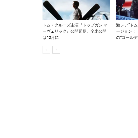
トム・クルーズ主演『トップガン マ
激レア“トム
ーヴェリック』公開延期、全米公開
ージョン！
は12月に
の“ゴール