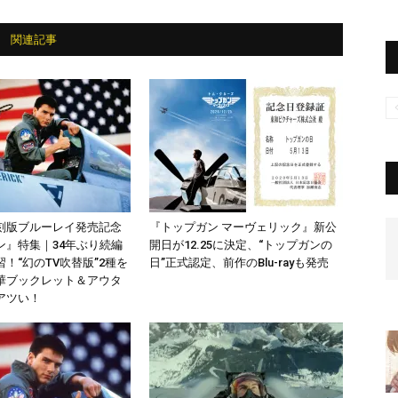
関連記事
刻版ブルーレイ発売記念
『トップガン マーヴェリック』新公
ン』特集｜34年ぶり続編
開日が12.25に決定、“トップガンの
！“幻のTV吹替版”2種を
日”正式認定、前作のBlu-rayも発売
華ブックレット＆アウタ
アツい！