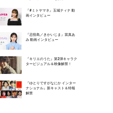
『#ミトヤマネ』玉城ティナ 動
画インタビュー
『忌怪島／きかいじま』當真あ
み 動画インタビュー
『キリエのうた』第2弾キャラク
タービジュアル＆映像解禁！
『ゆとりですがなにか インター
ナショナル』新キャスト＆特報
解禁