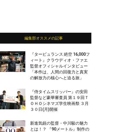
編集部オススメの記事
『タービュランス 絶空 16,000フ
ィート』クラウディオ・ファエ
監督オフィシャルインタビュー
「本作は、人間の回復力と真実
の解放力の核心へと迫る旅」
『侍タイムスリッパー』の安田
監督など豪華審査員 第１９回Ｔ
ＯＨＯシネマズ学生映画祭 ３月
３０日(月)開催
新進気鋭の監督・中川駿の魅力
とは！？ 『90メートル』制作の