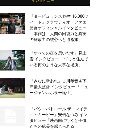
インタビュー
『タービュランス 絶空 16,000フ
ィート』クラウディオ・ファエ
監督オフィシャルインタビュー
「本作は、人間の回復力と真実
の解放力の核心へと迫る旅」
『すべての夜を思いだす』見上
愛 インタビュー 「ずっと住んで
いる街のような大事な場所」
『みなに幸あれ』古川琴音＆下
津優太監督 インタビュー 「ニュ
ージャンルホラー誕生」
『パウ・パトロール ザ・マイテ
ィ・ムービー』安倍なつみ イン
タビュー「映画館に行くと子供
たちの成長を感じられる」