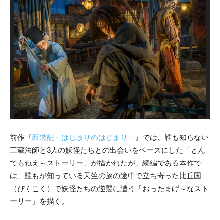
前作『
西遊記～はじまりのはじまり～
』では、誰も知らない
三蔵法師と3人の妖怪たちとの出会いをベースにした「とん
でもねえ～ストーリー」が描かれたが、続編である本作で
は、誰もが知っている天竺の旅の途中で立ち寄った比丘国
（びくこく）で妖怪たちの逆襲に遭う「おったまげ～なスト
ーリー」を描く。