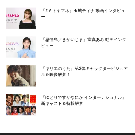
『#ミトヤマネ』玉城ティナ 動画インタビュ
ー
『忌怪島／きかいじま』當真あみ 動画インタ
ビュー
『キリエのうた』第2弾キャラクタービジュア
ル＆映像解禁！
『ゆとりですがなにか インターナショナル』
新キャスト＆特報解禁