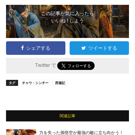
この記事が気に入ったら
いいね ! しよう
シェアする
ツイートする
Twitter で
タグ
チャウ・シンチー
西遊記
関連記事
力を失った孫悟空が最強の敵に立ち向かう！