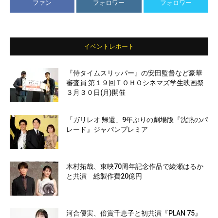
ファン
フォロワー
フォロワー
イベントレポート
『侍タイムスリッパー』の安田監督など豪華
審査員 第１９回ＴＯＨＯシネマズ学生映画祭
３月３０日(月)開催
「ガリレオ 帰還」9年ぶりの劇場版『沈黙のパ
レード』ジャパンプレミア
木村拓哉、東映70周年記念作品で綾瀬はるか
と共演 総製作費20億円
河合優実、倍賞千恵子と初共演『PLAN 75』