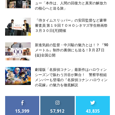
ュー「本作は、人間の回復力と真実の解放力
の核心へと迫る旅」
『侍タイムスリッパー』の安田監督など豪華
審査員 第１９回ＴＯＨＯシネマズ学生映画祭
３月３０日(月)開催
新進気鋭の監督・中川駿の魅力とは！？ 『90
メートル』制作の裏側にも迫る！3 月 27 日
(金)全国公開
劇場版「名探偵コナン」最新作はハロウィン
シーズンで賑わう渋谷が舞台！ 警察学校組
メンバーも登場の『名探偵コナン ハロウィン
の花嫁』の魅力を徹底解説
15,399
57,912
43,835