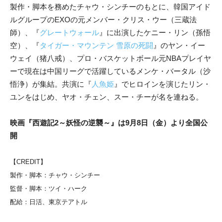
製作・脚本を務めたチャウ・シンチーのもとに、韓国アイド
ルグループのEXOの元メンバー・クリス・ウー（三蔵法
師）、『
グレートウォール
』に出演したケニー・リン（孫悟
空）、『
タイガー・マウンテン 雪原の死闘
』のヤン・イー
ウェイ（猪八戒）、プロ・バスケットボール元NBAプレイヤ
ーで現在は中国リーグで活躍しているメンケ・バータル（沙
悟浄）が集結。共演に『
人魚姫
』でヒロインを演じたリン・
ユンをはじめ、ヤオ・チェン、スー・チーが名を連ねる。
映画『西遊記2～妖怪の逆襲～』は9月8日（金）より全国公
開
【CREDIT】
製作・脚本：チャウ・シンチー
監督・脚本：ツイ・ハーク
配給：日活、東京テアトル