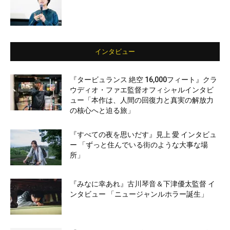
インタビュー
『タービュランス 絶空 16,000フィート』クラ
ウディオ・ファエ監督オフィシャルインタビ
ュー「本作は、人間の回復力と真実の解放力
の核心へと迫る旅」
『すべての夜を思いだす』見上 愛 インタビュ
ー 「ずっと住んでいる街のような大事な場
所」
『みなに幸あれ』古川琴音＆下津優太監督 イ
ンタビュー 「ニュージャンルホラー誕生」