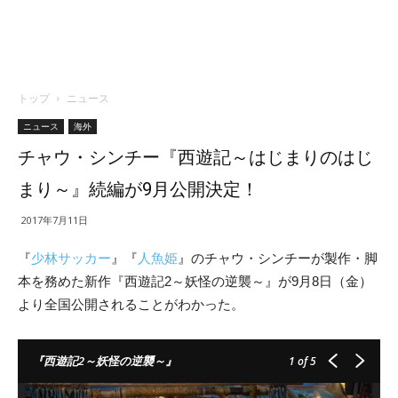
トップ
ニュース
ニュース
海外
チャウ・シンチー『西遊記～はじまりのはじ
まり～』続編が9月公開決定！
2017年7月11日
『
少林サッカー
』『
人魚姫
』のチャウ・シンチーが製作・脚
本を務めた新作『西遊記2～妖怪の逆襲～』が9月8日（金）
より全国公開されることがわかった。
『西遊記2～妖怪の逆襲～』
1
of 5