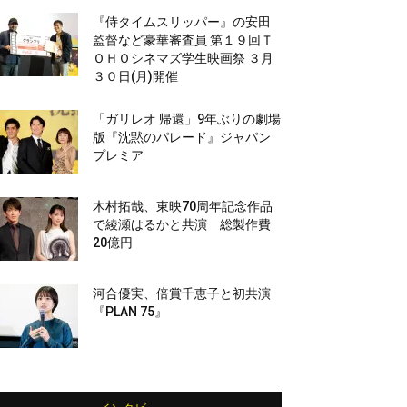
『侍タイムスリッパー』の安田
監督など豪華審査員 第１９回Ｔ
ＯＨＯシネマズ学生映画祭 ３月
３０日(月)開催
「ガリレオ 帰還」9年ぶりの劇場
版『沈黙のパレード』ジャパン
プレミア
木村拓哉、東映70周年記念作品
で綾瀬はるかと共演 総製作費
20億円
河合優実、倍賞千恵子と初共演
『PLAN 75』