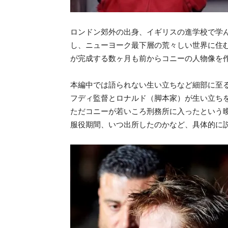
ロンドン郊外の出身、イギリスの進学校で学
し、ニューヨーク最下層の荒々しい世界に住
が完成する数ヶ月も前からコニーの人物像を
本編中では語られない生い立ちなど細部に至
フディ監督とロナルド（脚本家）が生い立ち
ただコニーが若いころ刑務所に入ったという
服役期間、
いつ出所したのかなど、具体的に