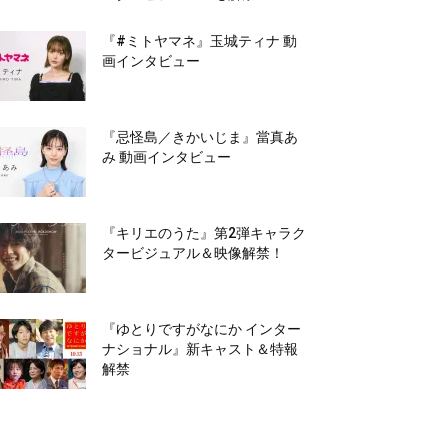
『#ミトヤマネ』玉城ティナ 動
画インタビュー
『忌怪島／きかいじま』當真あ
み 動画インタビュー
『キリエのうた』第2弾キャラク
タービジュアル＆映像解禁！
『ゆとりですがなにか インター
ナショナル』新キャスト＆特報
解禁