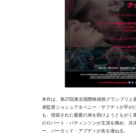
本作は、第27回東京国際映画祭グランプリと
弟監督ジョシュア＆ベニー・サフディが手が
も、投獄された最愛の弟を助けようともがく
のロバート・パティンソンが主演を務め、共
ー、バーカッド・アブディが名を連ねる。