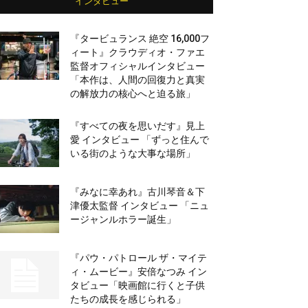
インタビュー
『タービュランス 絶空 16,000フ
ィート』クラウディオ・ファエ
監督オフィシャルインタビュー
「本作は、人間の回復力と真実
の解放力の核心へと迫る旅」
『すべての夜を思いだす』見上
愛 インタビュー 「ずっと住んで
いる街のような大事な場所」
『みなに幸あれ』古川琴音＆下
津優太監督 インタビュー 「ニュ
ージャンルホラー誕生」
『パウ・パトロール ザ・マイテ
ィ・ムービー』安倍なつみ イン
タビュー「映画館に行くと子供
たちの成長を感じられる」