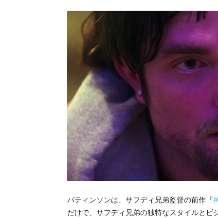
パティンソンは、サフディ兄弟監督の前作『
だけで、サフディ兄弟の独特な
スタイルとビ