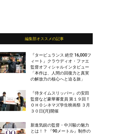
編集部オススメの記事
『タービュランス 絶空 16,000フ
ィート』クラウディオ・ファエ
監督オフィシャルインタビュー
「本作は、人間の回復力と真実
の解放力の核心へと迫る旅」
『侍タイムスリッパー』の安田
監督など豪華審査員 第１９回Ｔ
ＯＨＯシネマズ学生映画祭 ３月
３０日(月)開催
新進気鋭の監督・中川駿の魅力
とは！？ 『90メートル』制作の