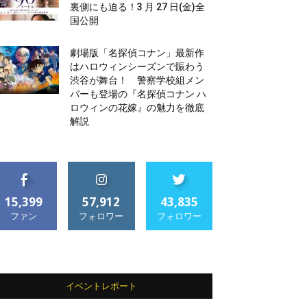
裏側にも迫る！3 月 27 日(金)全
国公開
劇場版「名探偵コナン」最新作
はハロウィンシーズンで賑わう
渋谷が舞台！ 警察学校組メン
バーも登場の『名探偵コナン ハ
ロウィンの花嫁』の魅力を徹底
解説
15,399
57,912
43,835
ファン
フォロワー
フォロワー
イベントレポート