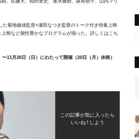
山顕、佐藤大、稲田豊史、速水健朗、妹尾朝子、山内マリ
賞した菊地健雄監督×瀬田なつき監督のトーク付き特集上映
き上映など個性豊かなプログラムが揃った。詳しくはこち
日（土）〜11月26日（日）にわたって開催（20日（月）休映）
この記事が気に入ったら
いいね ! しよう