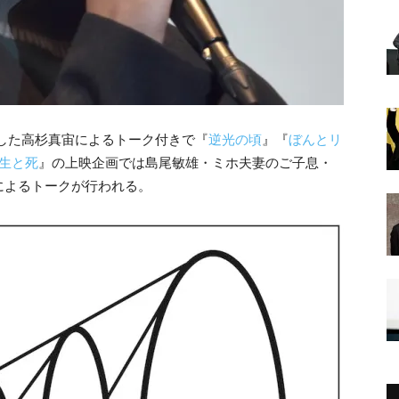
賞した高杉真宙によるトーク付きで『
逆光の頃
』『
ぼんとリ
生と死
』の上映企画では島尾敏雄・ミホ夫妻のご子息・
によるトークが行われる。