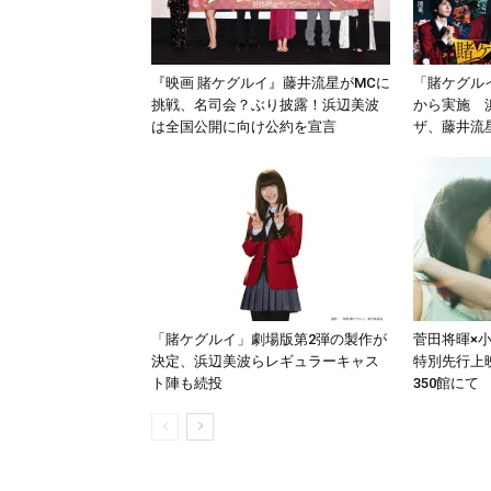
『映画 賭ケグルイ』藤井流星がMCに
「賭ケグル
挑戦、名司会？ぶり披露！浜辺美波
から実施 
は全国公開に向け公約を宣言
ザ、藤井流
「賭ケグルイ」劇場版第2弾の製作が
菅田将暉×
決定、浜辺美波らレギュラーキャス
特別先行上
ト陣も続投
350館にて