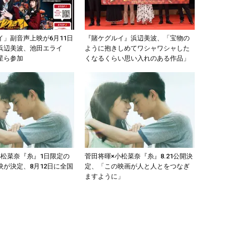
イ」副音声上映が6月11日
『賭ケグルイ』浜辺美波、「宝物の
浜辺美波、池田エライ
ように抱きしめてワシャワシャした
星ら参加
くなるくらい思い入れのある作品」
小松菜奈『糸』1日限定の
菅田将暉×小松菜奈『糸』8.21公開決
映が決定、8月12日に全国
定、「この映画が人と人とをつなぎ
ますように」