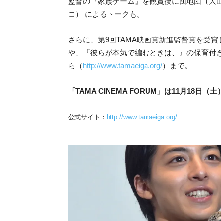
監督の『家族ゲーム』を観賞後に団地団（大
コ） によるトークも。
さらに、第9回TAMA映画賞新進監督賞を受
や、『彼らが本気で編むときは、』の保育付
ら（
http://www.tamaeiga.org/
）まで。
「TAMA CINEMA FORUM」は11月18
公式サイト：
http://www.tamaeiga.org/