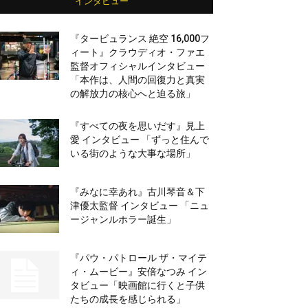
インタビュー
『タービュランス 絶空 16,000フ
ィート』クラウディオ・ファエ
監督オフィシャルインタビュー
「本作は、人間の回復力と真実
の解放力の核心へと迫る旅」
『すべての夜を思いだす』見上
愛 インタビュー 「ずっと住んで
いる街のような大事な場所」
『みなに幸あれ』古川琴音＆下
津優太監督 インタビュー 「ニュ
ージャンルホラー誕生」
『パウ・パトロール ザ・マイテ
ィ・ムービー』安倍なつみ イン
タビュー「映画館に行くと子供
たちの成長を感じられる」