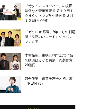
『侍タイムスリッパー』の安田
監督など豪華審査員 第１９回Ｔ
ＯＨＯシネマズ学生映画祭 ３月
３０日(月)開催
「ガリレオ 帰還」9年ぶりの劇場
版『沈黙のパレード』ジャパン
プレミア
木村拓哉、東映70周年記念作品
で綾瀬はるかと共演 総製作費
20億円
河合優実、倍賞千恵子と初共演
『PLAN 75』