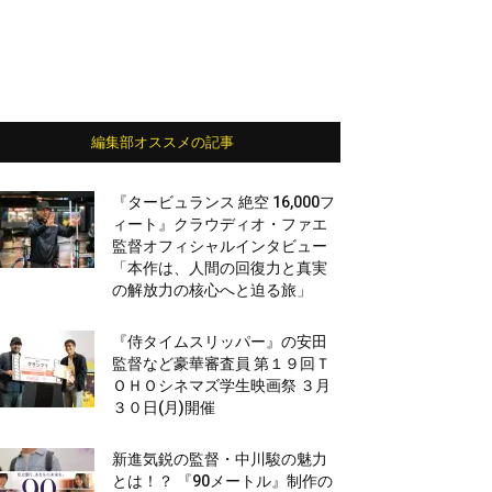
編集部オススメの記事
『タービュランス 絶空 16,000フ
ィート』クラウディオ・ファエ
監督オフィシャルインタビュー
「本作は、人間の回復力と真実
の解放力の核心へと迫る旅」
『侍タイムスリッパー』の安田
監督など豪華審査員 第１９回Ｔ
ＯＨＯシネマズ学生映画祭 ３月
３０日(月)開催
新進気鋭の監督・中川駿の魅力
とは！？ 『90メートル』制作の