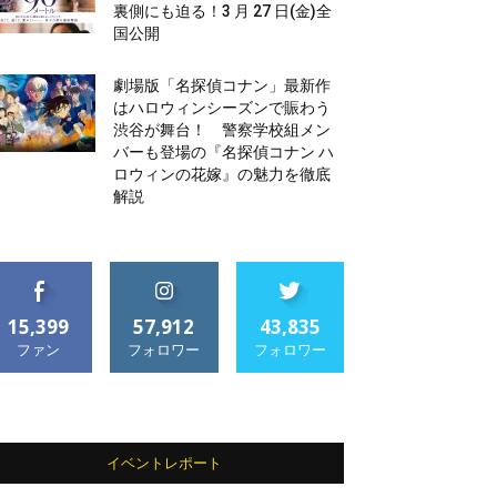
裏側にも迫る！3 月 27 日(金)全
国公開
劇場版「名探偵コナン」最新作
はハロウィンシーズンで賑わう
渋谷が舞台！ 警察学校組メン
バーも登場の『名探偵コナン ハ
ロウィンの花嫁』の魅力を徹底
解説
15,399
57,912
43,835
ファン
フォロワー
フォロワー
イベントレポート