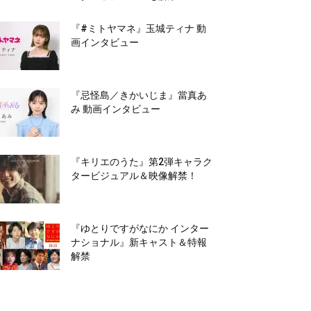
『#ミトヤマネ』玉城ティナ 動
画インタビュー
『忌怪島／きかいじま』當真あ
み 動画インタビュー
『キリエのうた』第2弾キャラク
タービジュアル＆映像解禁！
『ゆとりですがなにか インター
ナショナル』新キャスト＆特報
解禁