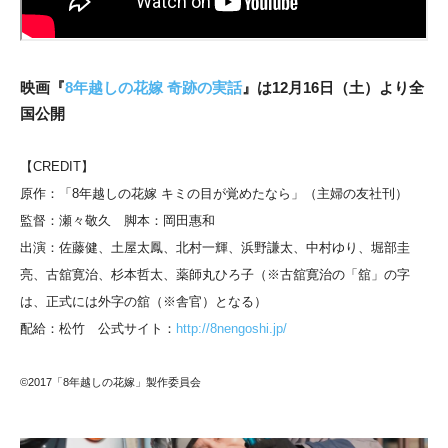
映画『
8年越しの花嫁 奇跡の実話
』は12月16日（土）より全
国公開
【CREDIT】
原作：「8年越しの花嫁 キミの目が覚めたなら」（主婦の友社刊）
監督：瀬々敬久 脚本：岡田惠和
出演：佐藤健、土屋太鳳、北村一輝、浜野謙太、中村ゆり、堀部圭
亮、古舘寛治、杉本哲太、薬師丸ひろ子（※古舘寛治の「舘」の字
は、正式には外字の舘（※舎官）となる）
配給：松竹 公式サイト：
http://8nengoshi.jp/
©2017「8年越しの花嫁」製作委員会