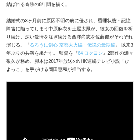
結ばれる奇跡の8年間を描く。
結婚式の3ヶ月前に原因不明の病に侵され、昏睡状態・記憶
障害に陥ってしまう中原麻衣を土屋太鳳が、彼女の回復を祈
り続け、深い愛情を注ぎ続ける西澤尚志を佐藤健がそれぞれ
演じる。『
るろうに剣心 京都大火編・伝説の最期編
』 以来3
年ぶりの共演を果たす。 監督を『
64 ロクヨン
』2部作の瀬々
敬久が務め、脚本は2017年放送のNHK連続テレビ小説「ひ
よっこ」を手がける岡田惠和が担当する。