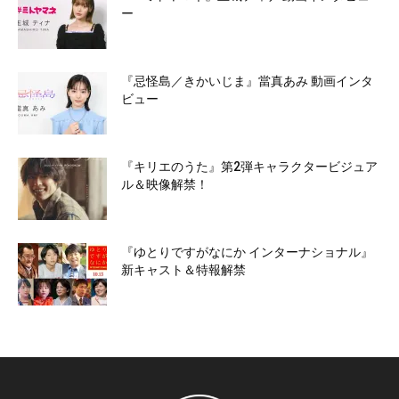
ー
『忌怪島／きかいじま』當真あみ 動画インタ
ビュー
『キリエのうた』第2弾キャラクタービジュア
ル＆映像解禁！
『ゆとりですがなにか インターナショナル』
新キャスト＆特報解禁