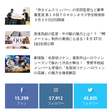
『侍タイムスリッパー』の安田監督など豪華
審査員 第１９回ＴＯＨＯシネマズ学生映画祭
３月３０日(月)開催
新進気鋭の監督・中川駿の魅力とは！？ 『90
メートル』制作の裏側にも迫る！3 月 27 日
(金)全国公開
劇場版「名探偵コナン」最新作はハロウィン
シーズンで賑わう渋谷が舞台！ 警察学校組
メンバーも登場の『名探偵コナン ハロウィン
の花嫁』の魅力を徹底解説
15,399
57,912
43,835
ファン
フォロワー
フォロワー