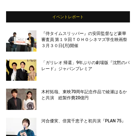
イベントレポート
『侍タイムスリッパー』の安田監督など豪華
審査員 第１９回ＴＯＨＯシネマズ学生映画祭
３月３０日(月)開催
「ガリレオ 帰還」9年ぶりの劇場版『沈黙のパ
レード』ジャパンプレミア
木村拓哉、東映70周年記念作品で綾瀬はるか
と共演 総製作費20億円
河合優実、倍賞千恵子と初共演『PLAN 75』