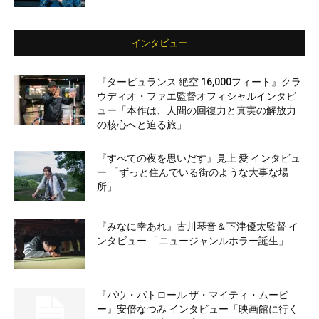
インタビュー
『タービュランス 絶空 16,000フィート』クラ
ウディオ・ファエ監督オフィシャルインタビ
ュー「本作は、人間の回復力と真実の解放力
の核心へと迫る旅」
『すべての夜を思いだす』見上 愛 インタビュ
ー 「ずっと住んでいる街のような大事な場
所」
『みなに幸あれ』古川琴音＆下津優太監督 イ
ンタビュー 「ニュージャンルホラー誕生」
『パウ・パトロール ザ・マイティ・ムービ
ー』安倍なつみ インタビュー「映画館に行く