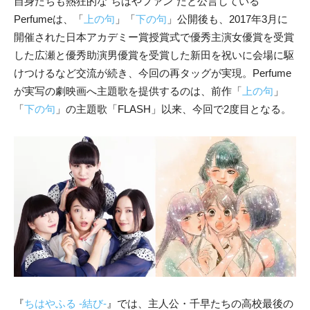
自身たちも熱狂的な“ちはやファン”だと公言している
Perfumeは、「
上の句
」「
下の句
」公開後も、2017年3月に
開催された日本アカデミー賞授賞式で優秀主演女優賞を受賞
した広瀬と優秀助演男優賞を受賞した新田を祝いに会場に駆
けつけるなど交流が続き、今回の再タッグが実現。Perfume
が実写の劇映画へ主題歌を提供するのは、前作「
上の句
」
「
下の句
」の主題歌「FLASH」以来、今回で2度目となる。
『
ちはやふる -結び-
』では、主人公・千早たちの高校最後の