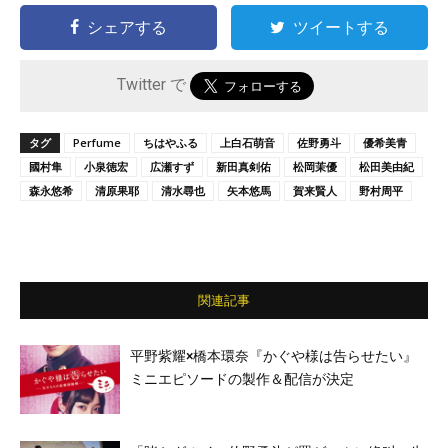
シェアする
ツイートする
Twitter で
タグ
Perfume
ちはやふる
上白石萌音
佐野勇斗
優希美青
國村隼
小泉徳宏
広瀬すず
新田真剣佑
松岡茉優
松田美由紀
森永悠希
清原果耶
清水尋也
矢本悠馬
賀来賢人
野村周平
関連記事
平野紫耀×橋本環奈『かぐや様は告らせたい』
ミニエピソードの製作＆配信が決定