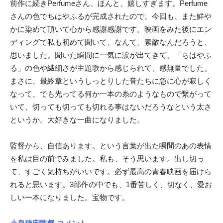
前作に続きPerfumeさん、ほんと、嬉しすぎます。Perfume
さんの色でちはやふるが完成されたので、今回も、また鮮や
かに染めて頂いて心から感謝感謝です。映画をみた後にエン
ディングで私も初めて聞いて、なんて、素敵なんだろうと、
思いました。聞いた瞬間に一気に涙が出てきて、「ちはやふ
る」の色や繊細さが主題歌から感じられて、感無量でした。
まさに、最終章というしっとりした音たちに急に心が寂しく
なって、でも光ってる何か一本の糸のようなもので繋がって
いて、切っても切っても切れる事はないだろうなという太さ
というか。大好きな一曲になりました。
監督から、自信あります。という言葉が出た瞬間のあの表情
を私は目の前でみました。私も、そう思います。出し切っ
て、すごく気持ちがいいです。必ず最高の青春映画を届けら
れると思います。3部作の中でも、1番苦しく、切なく、愛お
しい一本になりました。宝物です。