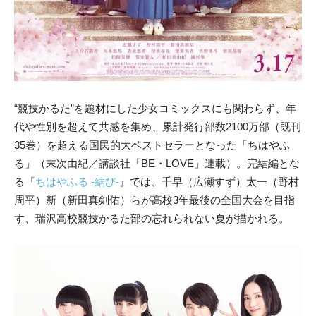
“競技かるた”を題材にした少女コミックスにも関わらず、年
代や性別を超えて共感を集め、累計発行部数2100万部（既刊
35巻）を超える国民的大ベストセラーとなった「ちはやふ
る」（末次由紀／講談社「BE・LOVE」連載）。完結編とな
る『
ちはやふる -結び-
』では、千早（広瀬すず）太一（野村
周平）新（新田真剣佑）らが高校3年最後の全国大会を目指
す、瑞沢高校競技かるた部の忘れられない夏が描かれる。