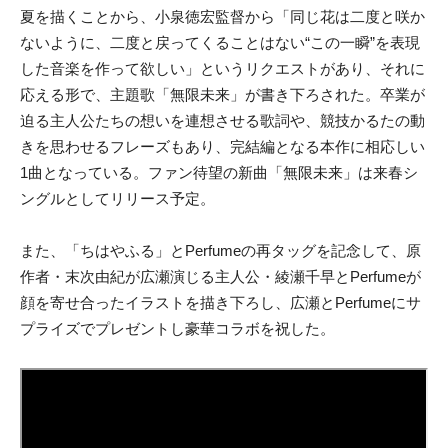
夏を描くことから、小泉徳宏監督から「同じ花は二度と咲か
ないように、二度と戻ってくることはない“この一瞬”を表現
した音楽を作って欲しい」というリクエストがあり、それに
応える形で、主題歌「無限未来」が書き下ろされた。卒業が
迫る主人公たちの想いを連想させる歌詞や、競技かるたの動
きを思わせるフレーズもあり、完結編となる本作に相応しい
1曲となっている。ファン待望の新曲「無限未来」は来春シ
ングルとしてリリース予定。
また、「ちはやふる」とPerfumeの再タッグを記念して、原
作者・末次由紀が広瀬演じる主人公・綾瀬千早とPerfumeが
顔を寄せ合ったイラストを描き下ろし、広瀬とPerfumeにサ
プライズでプレゼントし豪華コラボを祝した。