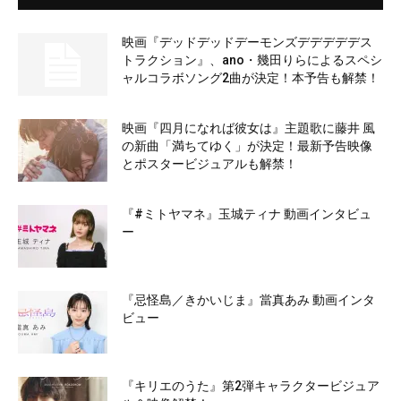
映画『デッドデッドデーモンズデデデデデス
トラクション』、ano・幾田りらによるスペシ
ャルコラボソング2曲が決定！本予告も解禁！
映画『四月になれば彼女は』主題歌に藤井 風
の新曲「満ちてゆく」が決定！最新予告映像
とポスタービジュアルも解禁！
『#ミトヤマネ』玉城ティナ 動画インタビュ
ー
『忌怪島／きかいじま』當真あみ 動画インタ
ビュー
『キリエのうた』第2弾キャラクタービジュア