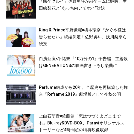
「賭ケグルイ」佐野勇斗が罰ゲームに絶叫、生
田絵梨花と“あっち向いてホイ”対決
King & Prince平野紫耀×橋本環奈『かぐや様は
告らせたい』続編決定！佐野勇斗、浅川梨奈ら
続投
白濱亜嵐×平祐奈『10万分の1』予告編、主題歌
はGENERATIONSの映画書き下ろし楽曲に
Perfume結成から20年、全歴史を再構築した舞
台『Reframe 2019』劇場版として今秋公開
上白石萌音×佐藤健「恋はつづくよどこまで
も」Blu-ray&DVD-BOX、Paraviオリジナルス
トーリーなど4時間超の特典映像収録