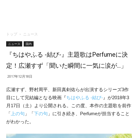
トップ
ニュース
ニュース
国内
『ちはやふる -結び-』主題歌はPerfumeに決
定！広瀬すず「聞いた瞬間に一気に涙が…」
2017年12月18日
広瀬すず、野村周平、新田真剣佑らが出演するシリーズ3作
目にして完結編となる映画『
ちはやふる -結び-
』が2018年3
月17日（土）より公開される。この度、本作の主題歌を前作
「
上の句
」「
下の句
」に引き続き、Perfumeが担当すること
がわかった。