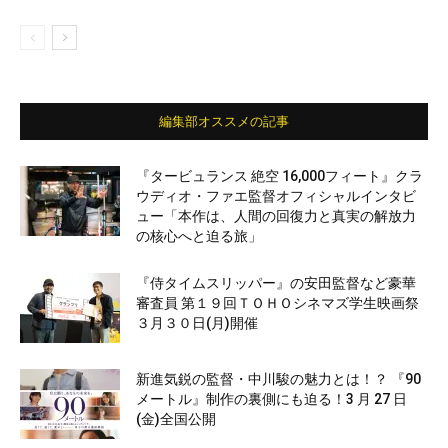
編集部オススメの記事
『タービュランス 絶空 16,000フィート』クラ
ウディオ・ファエ監督オフィシャルインタビ
ュー「本作は、人間の回復力と真実の解放力
の核心へと迫る旅」
『侍タイムスリッパー』の安田監督など豪華
審査員 第１９回ＴＯＨＯシネマズ学生映画祭
３月３０日(月)開催
新進気鋭の監督・中川駿の魅力とは！？ 『90
メートル』制作の裏側にも迫る！3 月 27 日
(金)全国公開