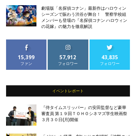
劇場版「名探偵コナン」最新作はハロウィン
シーズンで賑わう渋谷が舞台！ 警察学校組
メンバーも登場の『名探偵コナン ハロウィン
の花嫁』の魅力を徹底解説
15,399
57,912
43,835
ファン
フォロワー
フォロワー
イベントレポート
『侍タイムスリッパー』の安田監督など豪華
審査員 第１９回ＴＯＨＯシネマズ学生映画祭
３月３０日(月)開催