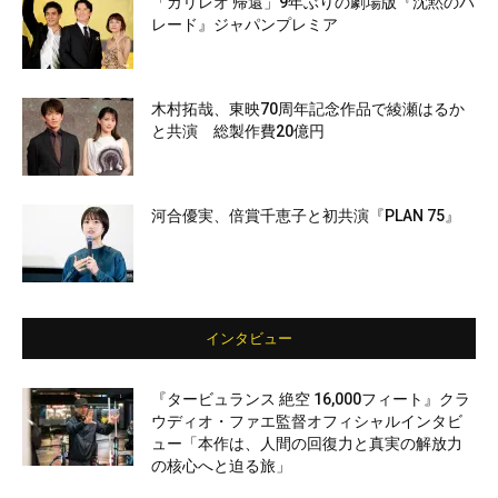
「ガリレオ 帰還」9年ぶりの劇場版『沈黙のパ
レード』ジャパンプレミア
木村拓哉、東映70周年記念作品で綾瀬はるか
と共演 総製作費20億円
河合優実、倍賞千恵子と初共演『PLAN 75』
インタビュー
『タービュランス 絶空 16,000フィート』クラ
ウディオ・ファエ監督オフィシャルインタビ
ュー「本作は、人間の回復力と真実の解放力
の核心へと迫る旅」