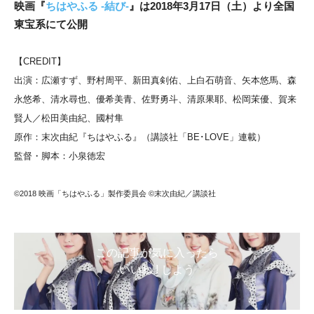
映画『
ちはやふる -結び-
』は2018年3月17日（土）より全国
東宝系にて公開
【CREDIT】
出演：広瀬すず、野村周平、新田真剣佑、上白石萌音、矢本悠馬、森
永悠希、清水尋也、優希美青、佐野勇斗、清原果耶、松岡茉優、賀来
賢人／松田美由紀、國村隼
原作：末次由紀『ちはやふる』（講談社「BE･LOVE」連載）
監督・脚本：小泉徳宏
©2018 映画「ちはやふる」製作委員会 ©末次由紀／講談社
この記事が気に入ったら
いいね ! しよう