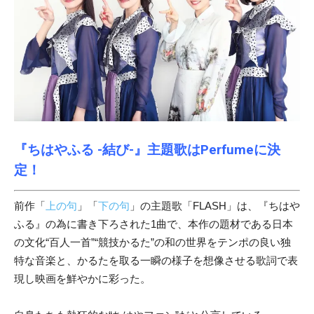
『ちはやふる -結び-』主題歌はPerfumeに決
定！
前作「
上の句
」「
下の句
」の主題歌「FLASH」は、『ちはや
ふる』の為に書き下ろされた1曲で、本作の題材である日本
の文化“百人一首”“競技かるた”の和の世界をテンポの良い独
特な音楽と、かるたを取る一瞬の様子を想像させる歌詞で表
現し映画を鮮やかに彩った。