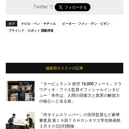
Twitter で
タグ
ナビル・ベン・ヤディル
ピーター・ファン・デン・ビギン
ブラインド・スポット 隠蔽捜査
編集部オススメの記事
『タービュランス 絶空 16,000フィート』クラ
ウディオ・ファエ監督オフィシャルインタビ
ュー「本作は、人間の回復力と真実の解放力
の核心へと迫る旅」
『侍タイムスリッパー』の安田監督など豪華
審査員 第１９回ＴＯＨＯシネマズ学生映画祭
３月３０日(月)開催