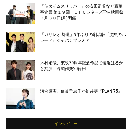
『侍タイムスリッパー』の安田監督など豪華
審査員 第１９回ＴＯＨＯシネマズ学生映画祭
３月３０日(月)開催
「ガリレオ 帰還」9年ぶりの劇場版『沈黙のパ
レード』ジャパンプレミア
木村拓哉、東映70周年記念作品で綾瀬はるか
と共演 総製作費20億円
河合優実、倍賞千恵子と初共演『PLAN 75』
インタビュー