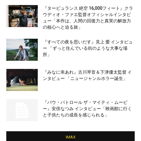
『タービュランス 絶空 16,000フィート』クラ
ウディオ・ファエ監督オフィシャルインタビ
ュー「本作は、人間の回復力と真実の解放力
の核心へと迫る旅」
『すべての夜を思いだす』見上 愛 インタビュ
ー 「ずっと住んでいる街のような大事な場
所」
『みなに幸あれ』古川琴音＆下津優太監督 イ
ンタビュー 「ニュージャンルホラー誕生」
『パウ・パトロール ザ・マイティ・ムービ
ー』安倍なつみ インタビュー「映画館に行く
と子供たちの成長を感じられる」
IMAX