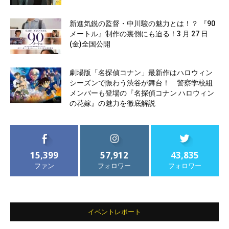
新進気鋭の監督・中川駿の魅力とは！？ 『90
メートル』制作の裏側にも迫る！3 月 27 日
(金)全国公開
劇場版「名探偵コナン」最新作はハロウィン
シーズンで賑わう渋谷が舞台！ 警察学校組
メンバーも登場の『名探偵コナン ハロウィン
の花嫁』の魅力を徹底解説
15,399
57,912
43,835
ファン
フォロワー
フォロワー
イベントレポート