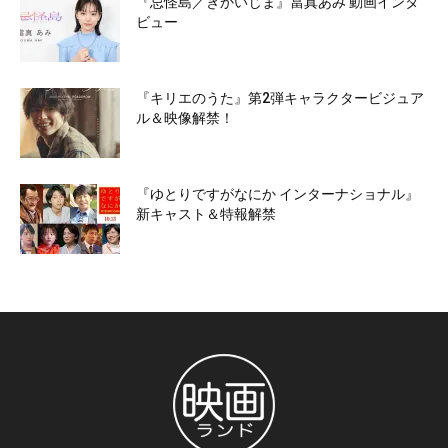
『忌怪島／きかいじま』當真あみ 動画インタ
ビュー
『キリエのうた』第2弾キャラクタービジュア
ル＆映像解禁！
『ゆとりですがなにか インターナショナル』
新キャスト＆特報解禁