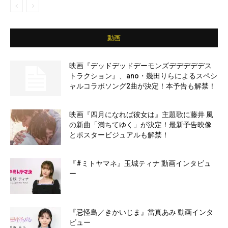
動画
映画『デッドデッドデーモンズデデデデデス
トラクション』、ano・幾田りらによるスペシ
ャルコラボソング2曲が決定！本予告も解禁！
映画『四月になれば彼女は』主題歌に藤井 風
の新曲「満ちてゆく」が決定！最新予告映像
とポスタービジュアルも解禁！
『#ミトヤマネ』玉城ティナ 動画インタビュ
ー
『忌怪島／きかいじま』當真あみ 動画インタ
ビュー