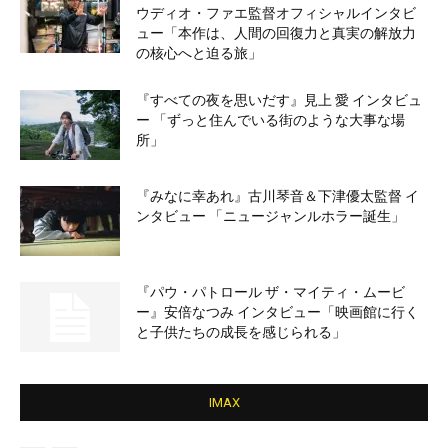
ウディオ・ファエ監督オフィシャルインタビ
ュー「本作は、人間の回復力と真実の解放力
の核心へと迫る旅」
『すべての夜を思いだす』見上 愛 インタビュ
ー 「ずっと住んでいる街のような大事な場
所」
『みなに幸あれ』古川琴音＆下津優太監督 イ
ンタビュー 「ニュージャンルホラー誕生」
『パウ・パトロール ザ・マイティ・ムービ
ー』安倍なつみ インタビュー「映画館に行く
と子供たちの成長を感じられる」
IMAX