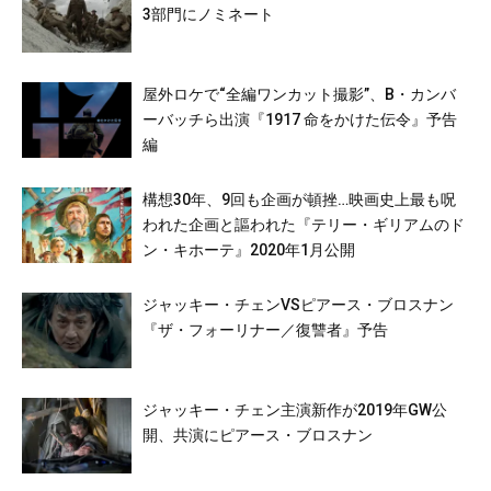
3部門にノミネート
屋外ロケで“全編ワンカット撮影”、B・カンバ
ーバッチら出演『1917 命をかけた伝令』予告
編
構想30年、9回も企画が頓挫…映画史上最も呪
われた企画と謳われた『テリー・ギリアムのド
ン・キホーテ』2020年1月公開
ジャッキー・チェンVSピアース・ブロスナン
『ザ・フォーリナー／復讐者』予告
ジャッキー・チェン主演新作が2019年GW公
開、共演にピアース・ブロスナン