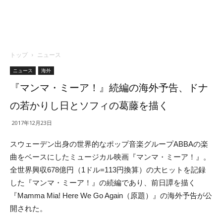
トップ
ニュース
ニュース
海外
『マンマ・ミーア！』続編の海外予告、ドナ
の若かりし日とソフィの葛藤を描く
2017年12月23日
スウェーデン出身の世界的なポップ音楽グループABBAの楽
曲をベースにしたミュージカル映画『マンマ・ミーア！』。
全世界興収678億円（1ドル=113円換算）の大ヒットを記録
した『マンマ・ミーア！』の続編であり、前日譚を描く
『Mamma Mia! Here We Go Again（原題）』の海外予告が公
開された。