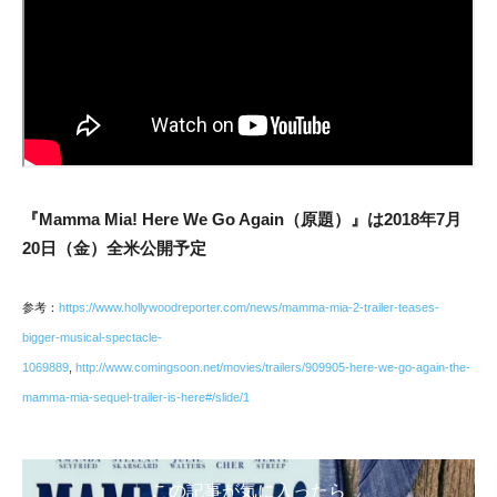
『Mamma Mia! Here We Go Again（原題）』は2018年7月
20日（金）全米公開予定
参考：
https://www.hollywoodreporter.com/news/mamma-mia-2-trailer-teases-
bigger-musical-spectacle-
1069889
,
http://www.comingsoon.net/movies/trailers/909905-here-we-go-again-the-
mamma-mia-sequel-trailer-is-here#/slide/1
この記事が気に入ったら