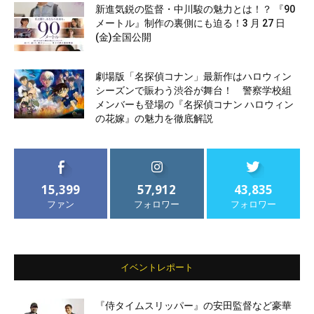
新進気鋭の監督・中川駿の魅力とは！？ 『90
メートル』制作の裏側にも迫る！3 月 27 日
(金)全国公開
劇場版「名探偵コナン」最新作はハロウィン
シーズンで賑わう渋谷が舞台！ 警察学校組
メンバーも登場の『名探偵コナン ハロウィン
の花嫁』の魅力を徹底解説
15,399
57,912
43,835
ファン
フォロワー
フォロワー
イベントレポート
『侍タイムスリッパー』の安田監督など豪華