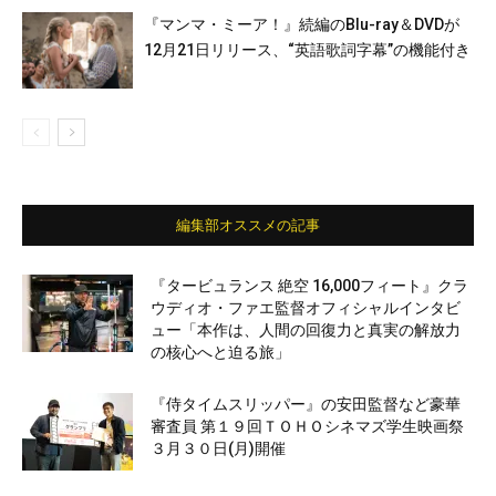
『マンマ・ミーア！』続編のBlu-ray＆DVDが
12月21日リリース、“英語歌詞字幕”の機能付き
編集部オススメの記事
『タービュランス 絶空 16,000フィート』クラ
ウディオ・ファエ監督オフィシャルインタビ
ュー「本作は、人間の回復力と真実の解放力
の核心へと迫る旅」
『侍タイムスリッパー』の安田監督など豪華
審査員 第１９回ＴＯＨＯシネマズ学生映画祭
３月３０日(月)開催