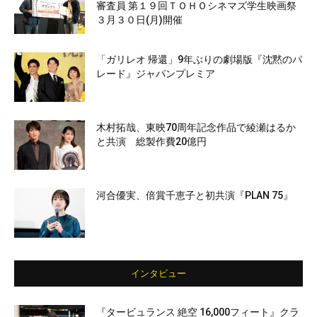
審査員 第１９回ＴＯＨＯシネマズ学生映画祭
３月３０日(月)開催
「ガリレオ 帰還」9年ぶりの劇場版『沈黙のパ
レード』ジャパンプレミア
木村拓哉、東映70周年記念作品で綾瀬はるか
と共演 総製作費20億円
河合優実、倍賞千恵子と初共演『PLAN 75』
インタビュー
『タービュランス 絶空 16,000フィート』クラ