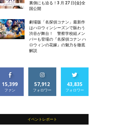
裏側にも迫る！3 月 27 日(金)全
国公開
劇場版「名探偵コナン」最新作
はハロウィンシーズンで賑わう
渋谷が舞台！ 警察学校組メン
バーも登場の『名探偵コナン ハ
ロウィンの花嫁』の魅力を徹底
解説
15,399
57,912
43,835
ファン
フォロワー
フォロワー
イベントレポート