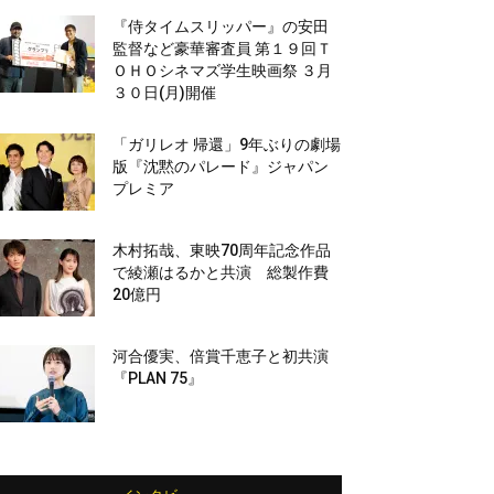
『侍タイムスリッパー』の安田
監督など豪華審査員 第１９回Ｔ
ＯＨＯシネマズ学生映画祭 ３月
３０日(月)開催
「ガリレオ 帰還」9年ぶりの劇場
版『沈黙のパレード』ジャパン
プレミア
木村拓哉、東映70周年記念作品
で綾瀬はるかと共演 総製作費
20億円
河合優実、倍賞千恵子と初共演
『PLAN 75』