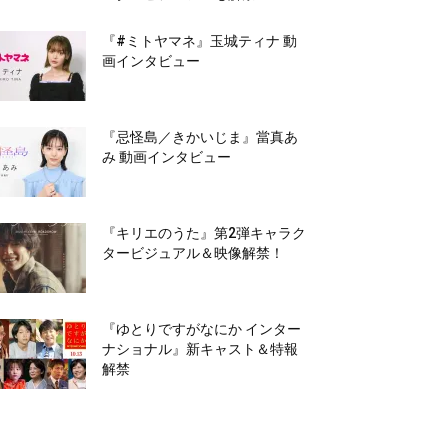
『#ミトヤマネ』玉城ティナ 動
画インタビュー
『忌怪島／きかいじま』當真あ
み 動画インタビュー
『キリエのうた』第2弾キャラク
タービジュアル＆映像解禁！
『ゆとりですがなにか インター
ナショナル』新キャスト＆特報
解禁