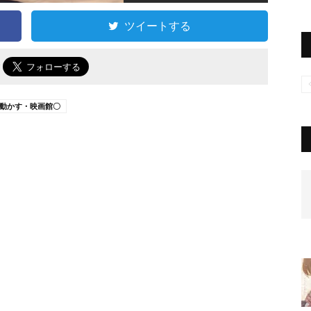
ツイートする
で
動かす・映画館〇