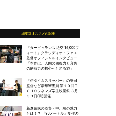
編集部オススメの記事
『タービュランス 絶空 16,000フ
ィート』クラウディオ・ファエ
監督オフィシャルインタビュー
「本作は、人間の回復力と真実
の解放力の核心へと迫る旅」
『侍タイムスリッパー』の安田
監督など豪華審査員 第１９回Ｔ
ＯＨＯシネマズ学生映画祭 ３月
３０日(月)開催
新進気鋭の監督・中川駿の魅力
とは！？ 『90メートル』制作の