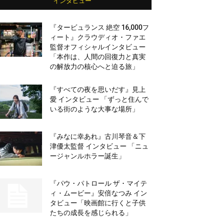
インタビュー
『タービュランス 絶空 16,000フ
ィート』クラウディオ・ファエ
監督オフィシャルインタビュー
「本作は、人間の回復力と真実
の解放力の核心へと迫る旅」
『すべての夜を思いだす』見上
愛 インタビュー 「ずっと住んで
いる街のような大事な場所」
『みなに幸あれ』古川琴音＆下
津優太監督 インタビュー 「ニュ
ージャンルホラー誕生」
『パウ・パトロール ザ・マイテ
ィ・ムービー』安倍なつみ イン
タビュー「映画館に行くと子供
たちの成長を感じられる」