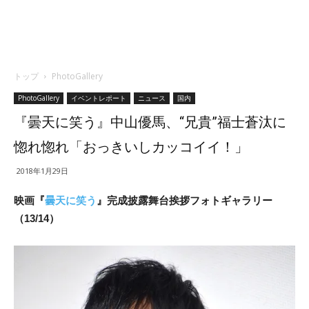
トップ
PhotoGallery
PhotoGallery
イベントレポート
ニュース
国内
『曇天に笑う』中山優馬、“兄貴”福士蒼汰に
惚れ惚れ「おっきいしカッコイイ！」
2018年1月29日
映画『
曇天に笑う
』完成披露舞台挨拶フォトギャラリー
（13/14）