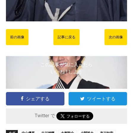
前の画像
記事に戻る
次の画像
この記事が気に入ったら
いいね ! しよう
シェアする
ツイートする
Twitter で
タグ
中山優馬
古川雄輝
大東駿介
小関裕太
市川知宏