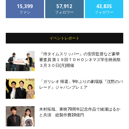
15,399
57,912
43,835
ファン
フォロワー
フォロワー
イベントレポート
『侍タイムスリッパー』の安田監督など豪華
審査員 第１９回ＴＯＨＯシネマズ学生映画祭
３月３０日(月)開催
「ガリレオ 帰還」9年ぶりの劇場版『沈黙のパ
レード』ジャパンプレミア
木村拓哉、東映70周年記念作品で綾瀬はるか
と共演 総製作費20億円