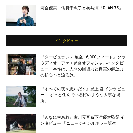
河合優実、倍賞千恵子と初共演『PLAN 75』
インタビュー
『タービュランス 絶空 16,000フィート』クラ
ウディオ・ファエ監督オフィシャルインタビ
ュー「本作は、人間の回復力と真実の解放力
の核心へと迫る旅」
『すべての夜を思いだす』見上 愛 インタビュ
ー 「ずっと住んでいる街のような大事な場
所」
『みなに幸あれ』古川琴音＆下津優太監督 イ
ンタビュー 「ニュージャンルホラー誕生」