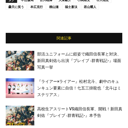
曇天に笑う
本広克行
桐山漣
福士蒼汰
若山耀人
関連記事
部活ユニフォームに鎧姿で織田信長軍と対決、
新田真剣佑ら出演『ブレイブ ‐群青戦記-』場面
写真一挙
『ライアー×ライアー』松村北斗、劇中のキュ
ンキュン要素に自信！七五三掛龍也「北斗はミ
ステリアス」
高校生アスリートVS織田信長軍、開戦！新田真
剣佑『ブレイブ ‐群青戦記-』本予告