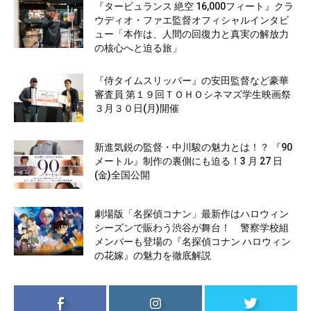
『タービュランス 絶空 16,000フィート』クラ
ウディオ・ファエ監督オフィシャルインタビ
ュー「本作は、人間の回復力と真実の解放力
の核心へと迫る旅」
『侍タイムスリッパー』の安田監督など豪華
審査員 第１９回ＴＯＨＯシネマズ学生映画祭
３月３０日(月)開催
新進気鋭の監督・中川駿の魅力とは！？ 『90
メートル』制作の裏側にも迫る！3 月 27 日
(金)全国公開
劇場版「名探偵コナン」最新作はハロウィン
シーズンで賑わう渋谷が舞台！ 警察学校組
メンバーも登場の『名探偵コナン ハロウィン
の花嫁』の魅力を徹底解説