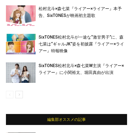
松村北斗×森七菜『ライアー×ライアー』本予
告、SixTONESが映画初主題歌
SixTONES松村北斗が一途な“激甘男子”に、森
七菜は“ギャルJK”姿を初披露『ライアー×ライ
アー』特報映像
SixTONES松村北斗×森七菜W主演『ライアー×
ライアー』に小関裕太、堀田真由が出演
編集部オススメの記事