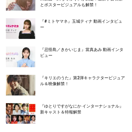
とポスタービジュアルも解禁！
『#ミトヤマネ』玉城ティナ 動画インタビュ
ー
『忌怪島／きかいじま』當真あみ 動画インタ
ビュー
『キリエのうた』第2弾キャラクタービジュア
ル＆映像解禁！
『ゆとりですがなにか インターナショナル』
新キャスト＆特報解禁